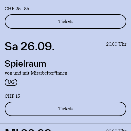
CHF 25 - 85
Tickets
Sa 26.09.
Link
20.00 Uhr
to
production
Spielraum
Spielraum
von und mit Mitarbeiter*innen
UG
CHF 15
Tickets
Link