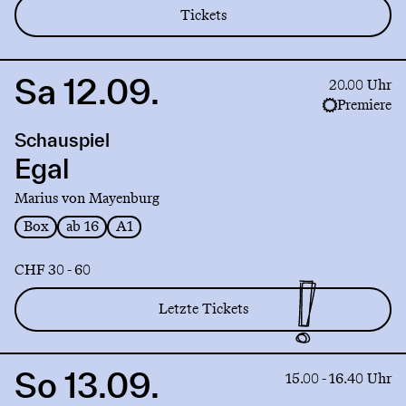
Tickets
Sa 12.09.
Link
20.00 Uhr
to
Premiere
production
Schauspiel
Egal
Egal
Marius von Mayenburg
Box
ab 16
A1
CHF 30 - 60
Letzte Tickets
So 13.09.
Link
15.00 - 16.40 Uhr
to