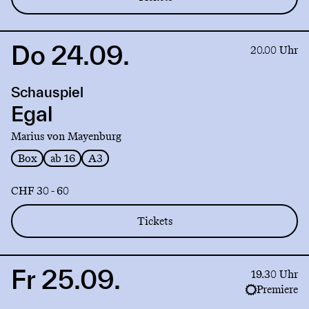
Do 24.09.
Link
20.00 Uhr
to
production
Schauspiel
Egal
Egal
Marius von Mayenburg
Box
ab 16
A3
CHF 30 - 60
Tickets
Fr 25.09.
Link
19.30 Uhr
to
Premiere
production