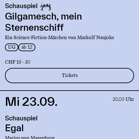
production
Schauspiel
Gilgamesch,
mein
Gilgamesch, mein
Sternenschiff
Sternenschiff
Ein Science-Fiction-Märchen von Markolf Naujoks
UG
ab 12
CHF 15 - 30
Tickets
Mi 23.09.
Link
20.00 Uhr
to
production
Schauspiel
Egal
Egal
Marius von Mayenburg