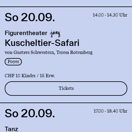
So 20.09.
Link
14.00 - 14.30 Uhr
to
production
Figurentheater
Kuscheltier-
Safari
Kuscheltier-Safari
von Gustavs Schwestern, Teresa Rotemberg
Foyer
CHF 10 Kinder / 15 Erw.
Tickets
So 20.09.
Link
17.00 - 18.40 Uhr
to
production
Tanz
Exploration