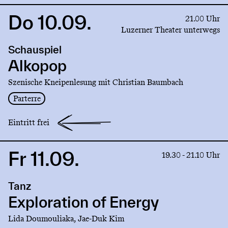
Do 10.09.
Link
21.00 Uhr
to
Luzerner Theater unterwegs
production
Schauspiel
Alkopop
Alkopop
Szenische Kneipenlesung mit Christian Baumbach
Parterre
Eintritt frei
Fr 11.09.
Link
19.30 - 21.10 Uhr
to
production
Tanz
Exploration
of
Exploration of Energy
Energy
Lida Doumouliaka, Jae-Duk Kim