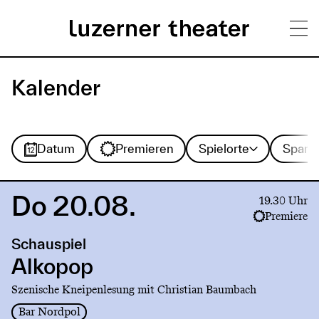
Direkt
H
zum
Kalender
Inhalt
a
u
Spielorte
Sparte
Datum
Premieren
Spielorte
Spart
p
t
Do 20.08.
Link
19.30 Uhr
m
to
Premiere
production
e
Schauspiel
Alkopop
n
Alkopop
ü
Szenische Kneipenlesung mit Christian Baumbach
Bar Nordpol