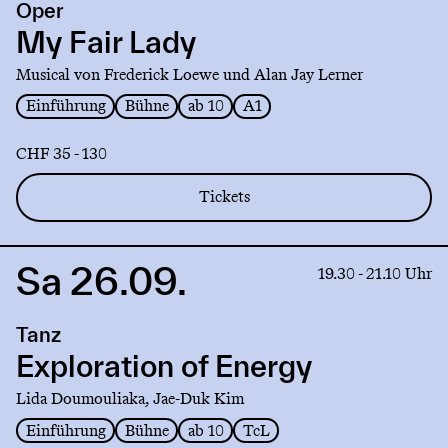
Oper
My
Fair
My Fair Lady
Lady
Musical von Frederick Loewe und Alan Jay Lerner
Einführung
Bühne
ab 10
A1
CHF 35 - 130
Tickets
Sa 26.09.
Link
19.30 - 21.10 Uhr
to
production
Tanz
Exploration
of
Exploration of Energy
Energy
Lida Doumouliaka, Jae-Duk Kim
Einführung
Bühne
ab 10
TcL