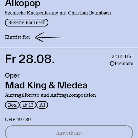
Alkopop
Szenische Kneipenlesung mit Christian Baumbach
Buvette Bar Inseli
Eintritt frei
Fr 28.08.
Link
20.00 Uhr
to
Premiere
production
Oper
Mad
King
Mad King & Medea
&
Auftragslibretto und Auftragskomposition
Medea
Box
ab 13
A1
CHF 40 - 80
Ausverkauft