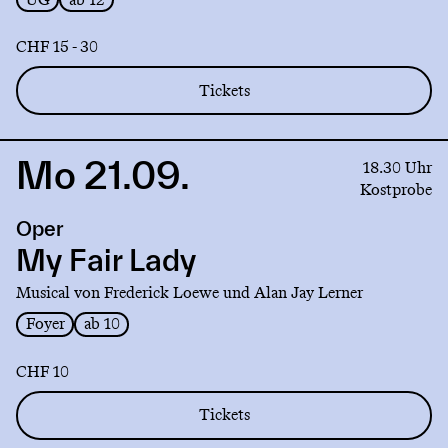
CHF 15 - 30
Tickets
Mo 21.09.
Link
18.30 Uhr
to
Kostprobe
production
Oper
My
Fair
My Fair Lady
Lady
Musical von Frederick Loewe und Alan Jay Lerner
Foyer
ab 10
CHF 10
Tickets