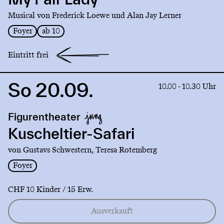
Lady
Musical von Frederick Loewe und Alan Jay Lerner
Foyer
ab 10
Eintritt frei
So 20.09.
Link
10.00 - 10.30 Uhr
to
production
Figurentheater
Kuscheltier-
Safari
Kuscheltier-Safari
von Gustavs Schwestern, Teresa Rotemberg
Foyer
CHF 10 Kinder / 15 Erw.
Ausverkauft