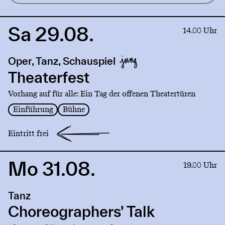
Sa 29.08.
Link
14.00 Uhr
to
production
Oper, Tanz, Schauspiel
Theaterfest
Theaterfest
Vorhang auf für alle: Ein Tag der offenen Theatertüren
Einführung
Bühne
Eintritt frei
Mo 31.08.
Link
19.00 Uhr
to
production
Tanz
Choreographers'
Talk
Choreographers' Talk