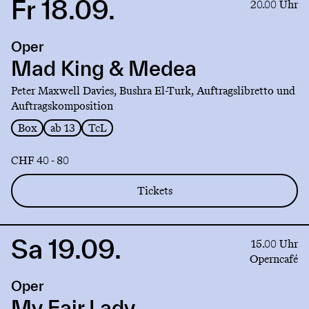
Fr 18.09.
Link
20.00 Uhr
to
production
Oper
Mad
King
Mad King & Medea
&
Peter Maxwell Davies, Bushra El-Turk, Auftragslibretto und
Medea
Auftragskomposition
Box
ab 13
TcL
CHF 40 - 80
Tickets
Sa 19.09.
Link
15.00 Uhr
to
Operncafé
production
Oper
My
Fair
My Fair Lady