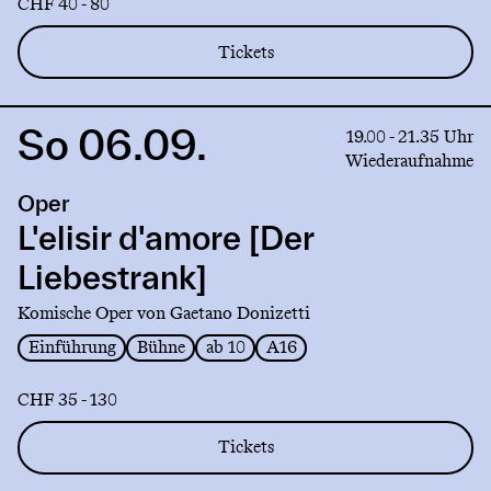
CHF 40 - 80
Tickets
So 06.09.
Link
19.00 - 21.35 Uhr
to
Wiederaufnahme
production
Oper
L'elisir
d'amore
L'elisir d'amore [Der
[Der
Liebestrank]
Liebestrank]
Komische Oper von Gaetano Donizetti
Einführung
Bühne
ab 10
A16
CHF 35 - 130
Tickets