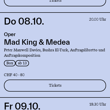
Tickets
Do 08.10.
Link
20.00 Uhr
to
production
Oper
Mad
King
Mad King & Medea
&
Peter Maxwell Davies, Bushra El-Turk, Auftragslibretto und
Medea
Auftragskomposition
Box
ab 13
CHF 40 - 80
Tickets
Fr 09.10.
Link
19.30 Uhr
to