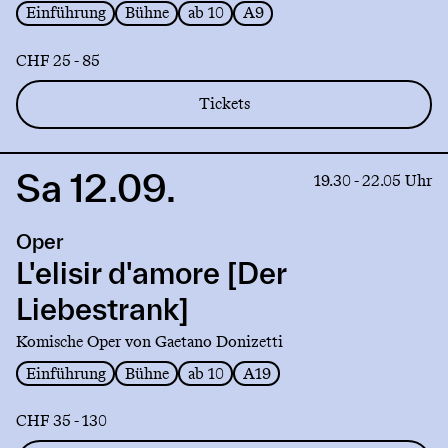
Einführung
Bühne
ab 10
A9
CHF 25 - 85
Tickets
Sa 12.09.
Link
19.30 - 22.05 Uhr
to
production
Oper
L'elisir
d'amore
L'elisir d'amore [Der
[Der
Liebestrank]
Liebestrank]
Komische Oper von Gaetano Donizetti
Einführung
Bühne
ab 10
A19
CHF 35 - 130