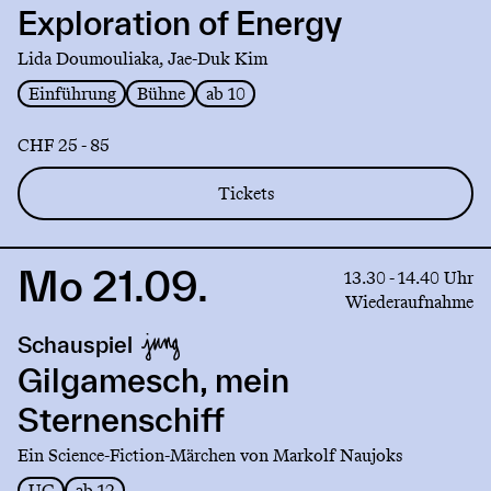
of
Exploration of Energy
Energy
Lida Doumouliaka, Jae-Duk Kim
Einführung
Bühne
ab 10
CHF 25 - 85
Tickets
Mo 21.09.
Link
13.30 - 14.40 Uhr
to
Wiederaufnahme
production
Schauspiel
Gilgamesch,
mein
Gilgamesch, mein
Sternenschiff
Sternenschiff
Ein Science-Fiction-Märchen von Markolf Naujoks
UG
ab 12