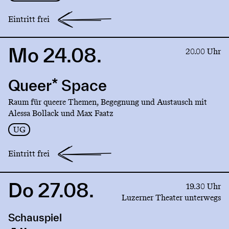
Eintritt frei
Mo 24.08.
Link
20.00 Uhr
to
production
Queer* Space
Queer*
Space
Raum für queere Themen, Begegnung und Austausch mit
Alessa Bollack und Max Faatz
UG
Eintritt frei
Do 27.08.
Link
19.30 Uhr
to
Luzerner Theater unterwegs
production
Schauspiel
Alkopop