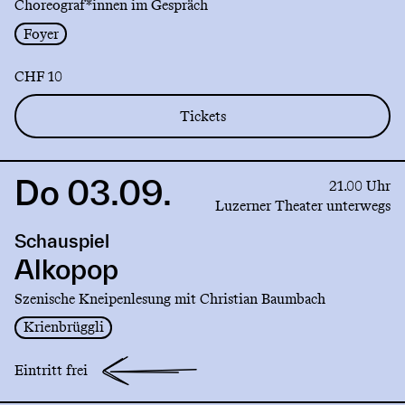
Choreograf*innen im Gespräch
Foyer
CHF 10
Tickets
Do 03.09.
Link
21.00 Uhr
to
Luzerner Theater unterwegs
production
Schauspiel
Alkopop
Alkopop
Szenische Kneipenlesung mit Christian Baumbach
Krienbrüggli
Eintritt frei