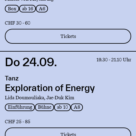
Box
ab 16
A6
CHF 30 - 60
Tickets
Do 24.09.
Link
19.30 - 21.10 Uhr
to
production
Tanz
Exploration
of
Exploration of Energy
Energy
Lida Doumouliaka, Jae-Duk Kim
Einführung
Bühne
ab 10
A8
CHF 25 - 85
Tickets