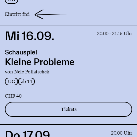
Eintritt frei
Mi 16.09.
Link
20.00 - 21.15 Uhr
to
production
Schauspiel
Kleine
Probleme
Kleine Probleme
von Nele Pollatschek
UG
ab 14
CHF 40
Tickets
Do 17.09.
Link
20.00 Uhr