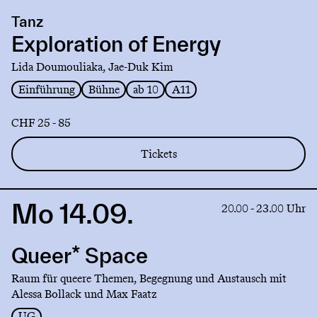
production
Tanz
Exploration
of
Exploration of Energy
Energy
Lida Doumouliaka, Jae-Duk Kim
Einführung
Bühne
ab 10
A11
CHF 25 - 85
Tickets
Mo 14.09.
Link
20.00 - 23.00 Uhr
to
production
Queer* Space
Queer*
Space
Raum für queere Themen, Begegnung und Austausch mit
Alessa Bollack und Max Faatz
UG