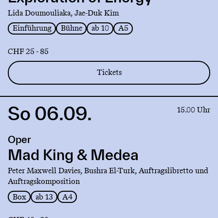
Energy
Lida Doumouliaka, Jae-Duk Kim
Einführung
Bühne
ab 10
A5
CHF 25 - 85
Tickets
So 06.09.
Link
15.00 Uhr
to
production
Oper
Mad
King
Mad King & Medea
&
Peter Maxwell Davies, Bushra El-Turk, Auftragslibretto und
Medea
Auftragskomposition
Box
ab 13
A4