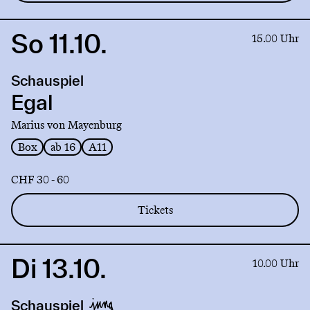
So 11.10.
Link
15.00 Uhr
to
production
Schauspiel
Egal
Egal
Marius von Mayenburg
Box
ab 16
A11
CHF 30 - 60
Tickets
Di 13.10.
Link
10.00 Uhr
to
production
Schauspiel
Ronny