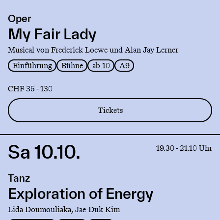
production
Oper
My
Fair
My Fair Lady
Lady
Musical von Frederick Loewe und Alan Jay Lerner
Einführung
Bühne
ab 10
A9
CHF 35 - 130
Tickets
Sa 10.10.
Link
19.30 - 21.10 Uhr
to
production
Tanz
Exploration
of
Exploration of Energy
Energy
Lida Doumouliaka, Jae-Duk Kim