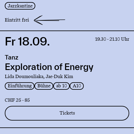
Jazzkantine
Eintritt frei
Fr 18.09.
Link
19.30 - 21.10 Uhr
to
production
Tanz
Exploration
of
Exploration of Energy
Energy
Lida Doumouliaka, Jae-Duk Kim
Einführung
Bühne
ab 10
A10
CHF 25 - 85
Tickets