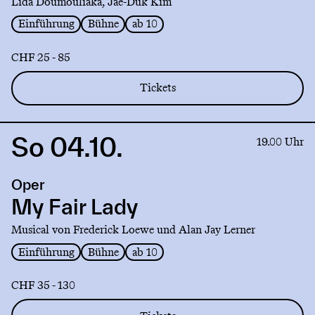
Lida Doumouliaka, Jae-Duk Kim
Einführung
Bühne
ab 10
CHF 25 - 85
Tickets
So 04.10.
Link
19.00 Uhr
to
production
Oper
My
Fair
My Fair Lady
Lady
Musical von Frederick Loewe und Alan Jay Lerner
Einführung
Bühne
ab 10
CHF 35 - 130