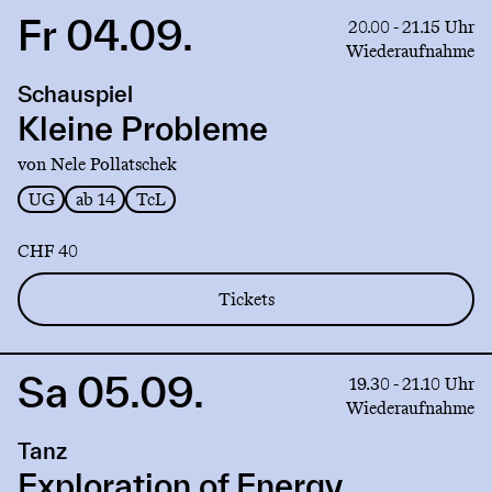
Fr 04.09.
Link
20.00 - 21.15 Uhr
to
Wiederaufnahme
production
Schauspiel
Kleine
Probleme
Kleine Probleme
von Nele Pollatschek
UG
ab 14
TcL
CHF 40
Tickets
Sa 05.09.
Link
19.30 - 21.10 Uhr
to
Wiederaufnahme
production
Tanz
Exploration
of
Exploration of Energy