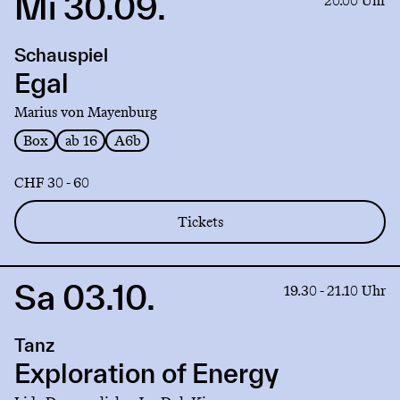
Mi 30.09.
20.00 Uhr
to
production
Schauspiel
Egal
Egal
Marius von Mayenburg
Box
ab 16
A6b
CHF 30 - 60
Tickets
Sa 03.10.
Link
19.30 - 21.10 Uhr
to
production
Tanz
Exploration
of
Exploration of Energy
Energy