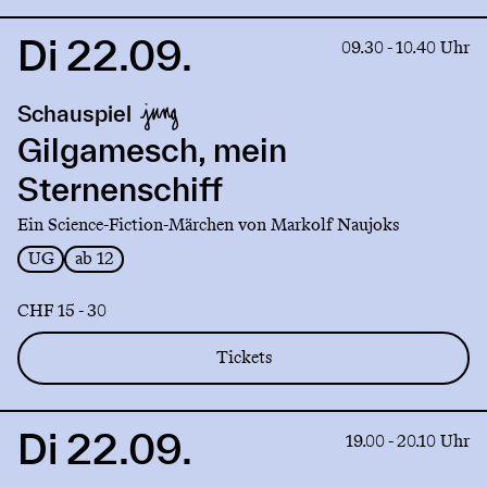
Di 22.09.
Link
09.30 - 10.40 Uhr
to
production
Schauspiel
Gilgamesch,
mein
Gilgamesch, mein
Sternenschiff
Sternenschiff
Ein Science-Fiction-Märchen von Markolf Naujoks
UG
ab 12
CHF 15 - 30
Tickets
Di 22.09.
Link
19.00 - 20.10 Uhr
to