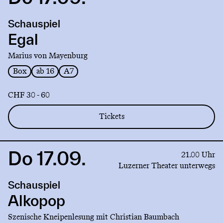
to
production
Schauspiel
Egal
Egal
Marius von Mayenburg
Box
ab 16
A7
CHF 30 - 60
Tickets
Do 17.09.
Link
21.00 Uhr
to
Luzerner Theater unterwegs
production
Schauspiel
Alkopop
Alkopop
Szenische Kneipenlesung mit Christian Baumbach