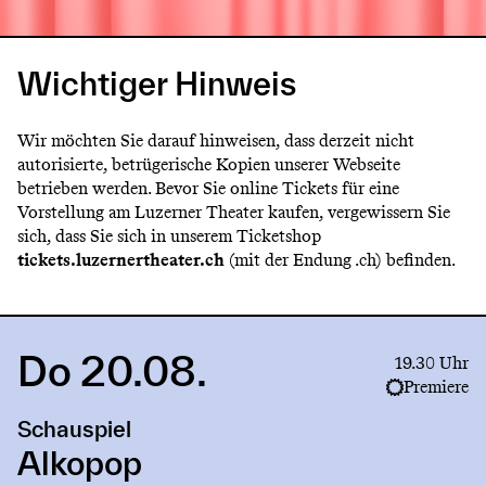
Wichtiger Hinweis
Wir möchten Sie darauf hinweisen, dass derzeit nicht
autorisierte, betrügerische Kopien unserer Webseite
betrieben werden. Bevor Sie online Tickets für eine
Vorstellung am Luzerner Theater kaufen, vergewissern Sie
sich, dass Sie sich in unserem Ticketshop
tickets.luzernertheater.ch
(mit der Endung .ch) befinden.
Do 20.08.
Link
19.30 Uhr
to
Premiere
production
Schauspiel
Alkopop
Alkopop