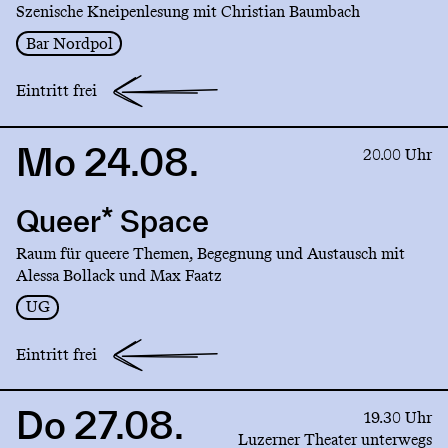
Szenische Kneipenlesung mit Christian Baumbach
Bar Nordpol
Eintritt frei
Mo 24.08.
Link
20.00 Uhr
to
production
Queer* Space
Queer*
Space
Raum für queere Themen, Begegnung und Austausch mit
Alessa Bollack und Max Faatz
UG
Eintritt frei
Do 27.08.
Link
19.30 Uhr
to
Luzerner Theater unterwegs