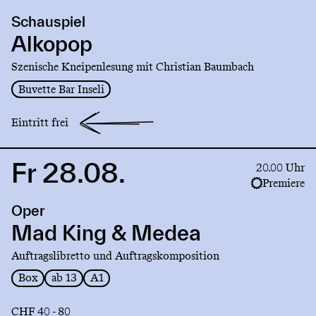
production
Schauspiel
Alkopop
Alkopop
Szenische Kneipenlesung mit Christian Baumbach
Buvette Bar Inseli
Eintritt frei
Fr 28.08.
Link
20.00 Uhr
to
Premiere
production
Oper
Mad
King
Mad King & Medea
&
Auftragslibretto und Auftragskomposition
Medea
Box
ab 13
A1
CHF 40 - 80