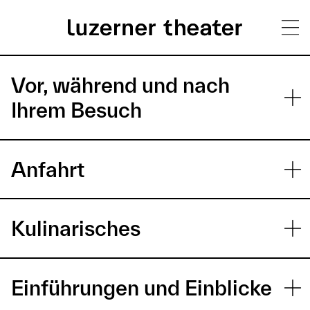
Direkt
H
zum
Vor, während und nach
Inhalt
a
Ihrem Besuch
u
p
Anfahrt
t
m
Kulinarisches
e
n
ü
Einführungen und Einblicke