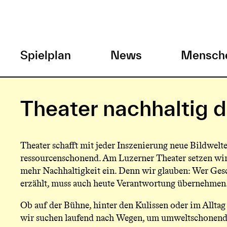
H
Spielplan
News
Mensch
a
Direkt
zum
u
Theater nachhaltig 
Inhalt
p
Theater schafft mit jeder Inszenierung neue Bildwelte
t
ressourcenschonend. Am Luzerner Theater setzen wi
mehr Nachhaltigkeit ein. Denn wir glauben: Wer Ges
m
erzählt, muss auch heute Verantwortung übernehmen
e
Ob auf der Bühne, hinter den Kulissen oder im Alltag
wir suchen laufend nach Wegen, um umweltschonende