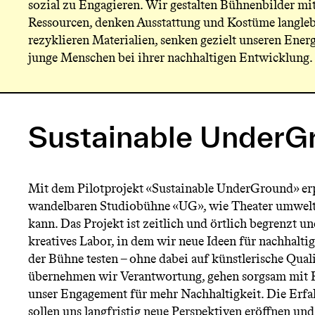
sozial zu Engagieren. Wir gestalten Bühnenbilder mi
n
Ressourcen, denken Ausstattung und Kostüme langlebi
rezyklieren Materialien, senken gezielt unseren Ene
ü
junge Menschen bei ihrer nachhaltigen Entwicklung.
Sustainable UnderG
Mit dem Pilotprojekt «Sustainable UnderGround» er
wandelbaren Studiobühne «UG», wie Theater umwelt
kann. Das Projekt ist zeitlich und örtlich begrenzt und
kreatives Labor, in dem wir neue Ideen für nachhaltig
der Bühne testen – ohne dabei auf künstlerische Qual
übernehmen wir Verantwortung, gehen sorgsam mit 
unser Engagement für mehr Nachhaltigkeit. Die Erf
sollen uns langfristig neue Perspektiven eröffnen und