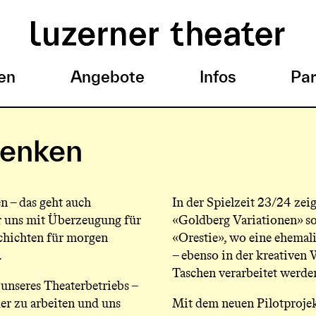
en
Angebote
Infos
Par
denken
n – das geht auch
In der Spielzeit 23/24 zei
r uns mit Überzeugung für
«Goldberg Variationen» s
chichten für morgen
«Orestie», wo eine ehemal
.
– ebenso in der kreativen
Taschen verarbeitet werde
 unseres Theaterbetriebs –
r zu arbeiten und uns
Mit dem neuen Pilotproje