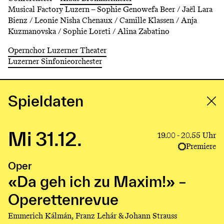
of
of
Musical Factory Luzern –
Sophie Genowefa Beer
/
Jaël Lara
VladyslavTlushch
MichaelTemp
Darell
Bienz
/
Leonie Nisha Chenaux
/
Camille Klassen
/
Anja
Kuzmanovska
/
Sophie Loreti
/
Alina Zabatino
Opernchor Luzerner Theater
Luzerner Sinfonieorchester
Spieldaten
Mi 31.12.
Link
19.00 - 20.55 Uhr
to
Premiere
production
Oper
«Da
geh
«Da geh ich zu Maxim!» –
ich
Operettenrevue
zu
Maxim!»
Emmerich Kálmán, Franz Lehár & Johann Strauss
–