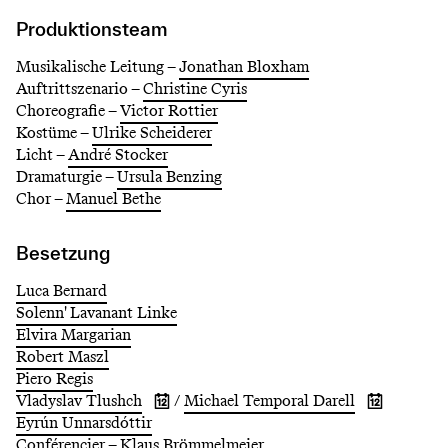
Produktionsteam
Musikalische Leitung –
Jonathan Bloxham
Auftrittszenario –
Christine Cyris
Choreografie –
Victor Rottier
Kostüme –
Ulrike Scheiderer
Licht –
André Stocker
Dramaturgie –
Ursula Benzing
Chor –
Manuel Bethe
Besetzung
Luca Bernard
Solenn' Lavanant Linke
Elvira Margarian
Robert Maszl
Piero Regis
Vladyslav Tlushch
/
Michael Temporal Darell
Show
Show
Eyrún Unnarsdóttir
activity
activity
dates
dates
Conférencier –
Klaus Brömmelmeier