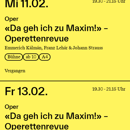
Mi 11.02.
Link
19.30 - 21.15 Uhr
to
production
Oper
«Da
geh
«Da geh ich zu Maxim!» –
ich
Operettenrevue
zu
Maxim!»
Emmerich Kálmán, Franz Lehár & Johann Strauss
–
Bühne
ab 10
A4
Operettenrevue
Vergangen
Fr 13.02.
Link
19.30 - 21.15 Uhr
to
production
Oper
«Da
geh
«Da geh ich zu Maxim!» –
ich
Operettenrevue
zu