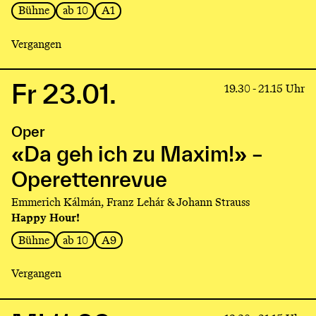
Bühne
ab 10
A1
Operettenrevue
Vergangen
Fr 23.01.
Link
19.30 - 21.15 Uhr
to
production
Oper
«Da
geh
«Da geh ich zu Maxim!» –
ich
Operettenrevue
zu
Maxim!»
Emmerich Kálmán, Franz Lehár & Johann Strauss
–
Happy Hour!
Operettenrevue
Bühne
ab 10
A9
Vergangen