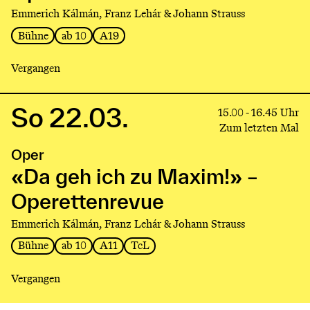
Maxim!»
Emmerich Kálmán, Franz Lehár & Johann Strauss
–
Bühne
ab 10
A19
Operettenrevue
Vergangen
So 22.03.
Link
15.00 - 16.45 Uhr
to
Zum letzten Mal
production
Oper
«Da
geh
«Da geh ich zu Maxim!» –
ich
Operettenrevue
zu
Maxim!»
Emmerich Kálmán, Franz Lehár & Johann Strauss
–
Bühne
ab 10
A11
TcL
Operettenrevue
Vergangen