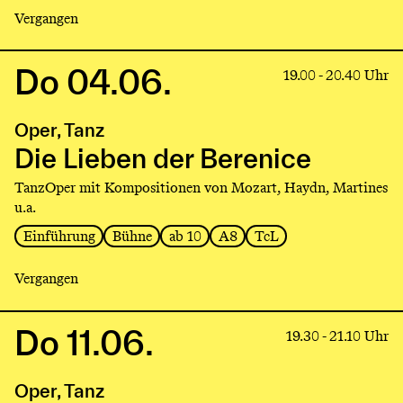
Vergangen
Do 04.06.
Link
19.00 - 20.40 Uhr
to
production
Oper, Tanz
Die
Lieben
Die Lieben der Berenice
der
TanzOper mit Kompositionen von Mozart, Haydn, Martines
Berenice
u.a.
Einführung
Bühne
ab 10
A8
TcL
Vergangen
Do 11.06.
Link
19.30 - 21.10 Uhr
to
production
Oper, Tanz
Die