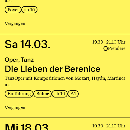
u.a.
Foyer
ab 10
Vergangen
Sa 14.03.
Link
19.30 - 21.10 Uhr
to
Premiere
production
Oper, Tanz
Die
Lieben
Die Lieben der Berenice
der
TanzOper mit Kompositionen von Mozart, Haydn, Martines
Berenice
u.a.
Einführung
Bühne
ab 10
A1
Vergangen
Mi 18.03.
Link
19.30 - 21.10 Uhr