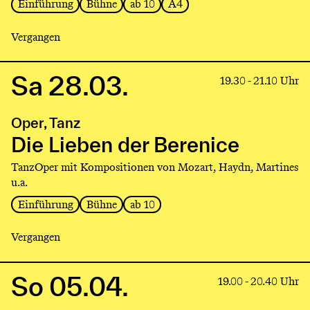
Einführung
Bühne
ab 10
A4
Vergangen
Sa 28.03.
Link
19.30 - 21.10 Uhr
to
production
Oper, Tanz
Die
Lieben
Die Lieben der Berenice
der
TanzOper mit Kompositionen von Mozart, Haydn, Martines
Berenice
u.a.
Einführung
Bühne
ab 10
Vergangen
So 05.04.
Link
19.00 - 20.40 Uhr
to