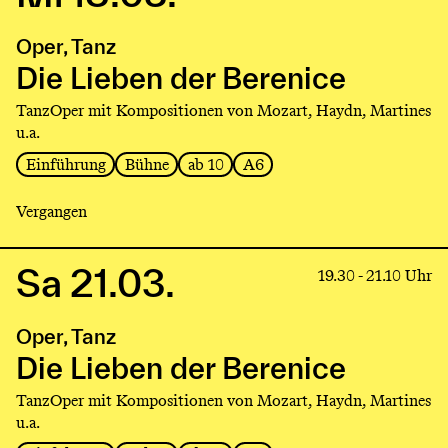
to
production
Oper, Tanz
Die
Lieben
Die Lieben der Berenice
der
TanzOper mit Kompositionen von Mozart, Haydn, Martines
Berenice
u.a.
Einführung
Bühne
ab 10
A6
Vergangen
Sa 21.03.
Link
19.30 - 21.10 Uhr
to
production
Oper, Tanz
Die
Lieben
Die Lieben der Berenice
der
TanzOper mit Kompositionen von Mozart, Haydn, Martines
Berenice
u.a.