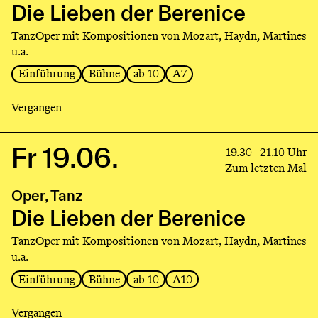
Lieben
Die Lieben der Berenice
der
TanzOper mit Kompositionen von Mozart, Haydn, Martines
Berenice
u.a.
Einführung
Bühne
ab 10
A7
Vergangen
Fr 19.06.
Link
19.30 - 21.10 Uhr
to
Zum letzten Mal
production
Oper, Tanz
Die
Lieben
Die Lieben der Berenice
der
TanzOper mit Kompositionen von Mozart, Haydn, Martines
Berenice
u.a.
Einführung
Bühne
ab 10
A10
Vergangen