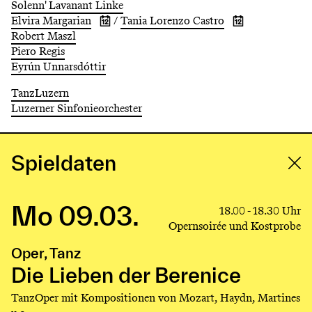
Solenn' Lavanant Linke
Elvira Margarian
/
Tania Lorenzo Castro
Show
Show
Robert Maszl
activity
activity
dates
dates
Piero Regis
of
of
Eyrún Unnarsdóttir
ElviraMargarian
TaniaLorenzo
Castro
TanzLuzern
Luzerner Sinfonieorchester
Spieldaten
Mo 09.03.
Link
18.00 - 18.30 Uhr
to
Opernsoirée und Kostprobe
production
Oper, Tanz
Die
Lieben
Die Lieben der Berenice
der
TanzOper mit Kompositionen von Mozart, Haydn, Martines
Berenice