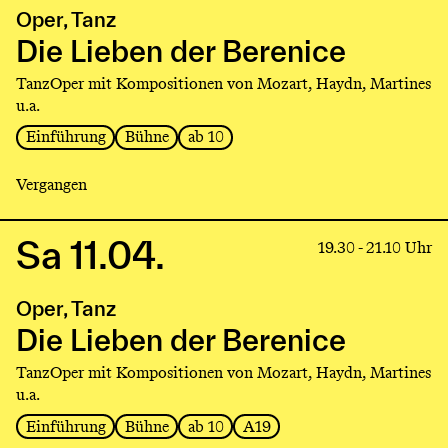
production
Oper, Tanz
Die
Lieben
Die Lieben der Berenice
der
TanzOper mit Kompositionen von Mozart, Haydn, Martines
Berenice
u.a.
Einführung
Bühne
ab 10
Vergangen
Sa 11.04.
Link
19.30 - 21.10 Uhr
to
production
Oper, Tanz
Die
Lieben
Die Lieben der Berenice
der
TanzOper mit Kompositionen von Mozart, Haydn, Martines
Berenice
u.a.
Einführung
Bühne
ab 10
A19