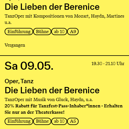
Lieben
Die Lieben der Berenice
der
TanzOper mit Kompositionen von Mozart, Haydn, Martines
Berenice
u.a.
Einführung
Bühne
ab 10
A9
Vergangen
Sa 09.05.
Link
19.30 - 21.10 Uhr
to
production
Oper, Tanz
Die
Lieben
Die Lieben der Berenice
der
TanzOper mit Musik von Gluck, Haydn, u.a.
Berenice
20% Rabatt für Tanzfest-Pass-Inhaber*innen - Erhalten
Sie nur an der Theaterkasse!
Einführung
Bühne
ab 10
A5