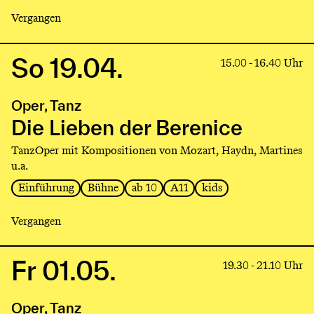
Vergangen
So 19.04.
Link
15.00 - 16.40 Uhr
to
production
Oper, Tanz
Die
Lieben
Die Lieben der Berenice
der
TanzOper mit Kompositionen von Mozart, Haydn, Martines
Berenice
u.a.
Einführung
Bühne
ab 10
A11
kids
Vergangen
Fr 01.05.
Link
19.30 - 21.10 Uhr
to
production
Oper, Tanz
Die