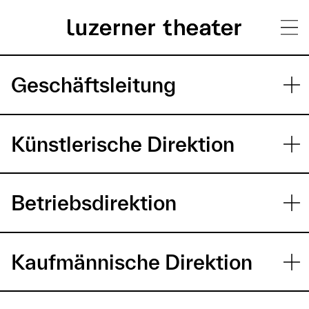
Direkt
H
zum
Geschäftsleitung
Inhalt
a
u
Künstlerische Direktion
p
t
Betriebsdirektion
m
e
n
Kaufmännische Direktion
ü