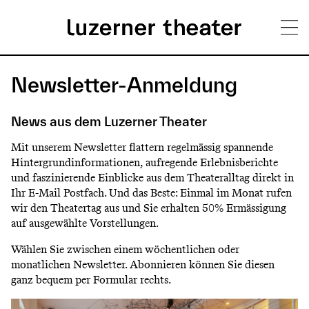
Direkt
H
zum
Newsletter-Anmeldung
Inhalt
a
News aus dem Luzerner Theater
u
Mit unserem Newsletter flattern regelmässig spannende
p
Hintergrundinformationen, aufregende Erlebnisberichte
t
und faszinierende Einblicke aus dem Theateralltag direkt in
Ihr E-Mail Postfach. Und das Beste: Einmal im Monat rufen
m
wir den Theatertag aus und Sie erhalten 50% Ermässigung
auf ausgewählte Vorstellungen.
e
Wählen Sie zwischen einem wöchentlichen oder
n
monatlichen Newsletter. Abonnieren können Sie diesen
ü
ganz bequem per Formular rechts.