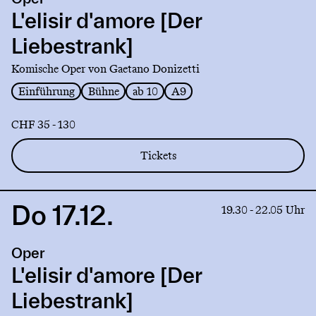
L'elisir
d'amore
L'elisir d'amore [Der
[Der
Liebestrank]
Liebestrank]
Komische Oper von Gaetano Donizetti
Einführung
Bühne
ab 10
A9
CHF 35 - 130
Tickets
Do 17.12.
Link
19.30 - 22.05 Uhr
to
production
Oper
L'elisir
d'amore
L'elisir d'amore [Der
[Der
Liebestrank]
Liebestrank]