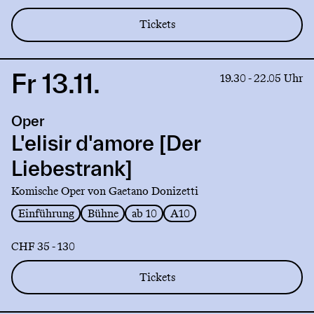
Tickets
Fr 13.11.
Link
19.30 - 22.05 Uhr
to
production
Oper
L'elisir
d'amore
L'elisir d'amore [Der
[Der
Liebestrank]
Liebestrank]
Komische Oper von Gaetano Donizetti
Einführung
Bühne
ab 10
A10
CHF 35 - 130
Tickets