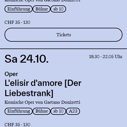
Einführung
Bühne
ab 10
CHF 35 - 130
Tickets
Sa 24.10.
Link
19.30 - 22.05 Uhr
to
production
Oper
L'elisir
d'amore
L'elisir d'amore [Der
[Der
Liebestrank]
Liebestrank]
Komische Oper von Gaetano Donizetti
Einführung
Bühne
ab 10
A23
CHF 35 - 130