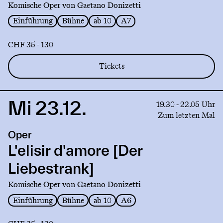
Komische Oper von Gaetano Donizetti
Einführung
Bühne
ab 10
A7
CHF 35 - 130
Tickets
Mi 23.12.
Link
19.30 - 22.05 Uhr
to
Zum letzten Mal
production
Oper
L'elisir
d'amore
L'elisir d'amore [Der
[Der
Liebestrank]
Liebestrank]
Komische Oper von Gaetano Donizetti
Einführung
Bühne
ab 10
A6