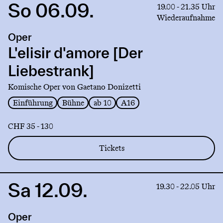
So 06.09.
Link
19.00 - 21.35 Uhr
to
Wiederaufnahme
production
Oper
L'elisir
d'amore
L'elisir d'amore [Der
[Der
Liebestrank]
Liebestrank]
Komische Oper von Gaetano Donizetti
Einführung
Bühne
ab 10
A16
CHF 35 - 130
Tickets
Sa 12.09.
Link
19.30 - 22.05 Uhr
to
production
Oper
L'elisir