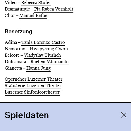
Video –
Rebecca Stofer
Dramaturgie –
Pia-Rabea Vornholt
Chor –
Manuel Bethe
Besetzung
Adina –
Tania Lorenzo Castro
Nemorino –
Hwapyeong Gwon
Belcore –
Vladyslav Tlushch
Dulcamara –
Rueben Mbonambi
Gianetta –
Hanna Jung
Opernchor Luzerner Theater
Statisterie Luzerner Theater
Luzerner Sinfonieorchester
Spieldaten