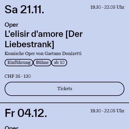
Sa 21.11.
Link
19.30 - 22.05 Uhr
to
production
Oper
L'elisir
d'amore
L'elisir d'amore [Der
[Der
Liebestrank]
Liebestrank]
Komische Oper von Gaetano Donizetti
Einführung
Bühne
ab 10
CHF 35 - 130
Tickets
Fr 04.12.
Link
19.30 - 22.05 Uhr
to
production
Oper