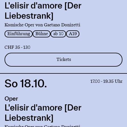
d'amore
L'elisir d'amore [Der
[Der
Liebestrank]
Liebestrank]
Komische Oper von Gaetano Donizetti
Einführung
Bühne
ab 10
A19
CHF 35 - 130
Tickets
So 18.10.
Link
17.00 - 19.35 Uhr
to
production
Oper
L'elisir
d'amore
L'elisir d'amore [Der
[Der
Liebestrank]
Liebestrank]
Komische Oper von Gaetano Donizetti