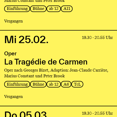
Marius Constant und Peter Brook
Einführung
Bühne
ab 12
A11
Vergangen
Mi 25.02.
Link
19.30 - 20.55 Uhr
to
production
Oper
La
Tragédie
La Tragédie de Carmen
de
Oper nach Georges Bizet, Adaption: Jean-Claude Carrière,
Carmen
Marius Constant und Peter Brook
Einführung
Bühne
ab 12
A6
TcL
Vergangen
Do 05.03.
Link
19.30 - 20.55 Uhr