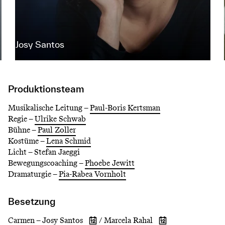
Josy Santos
Produktionsteam
Musikalische Leitung –
Paul-Boris Kertsman
Regie –
Ulrike Schwab
Bühne –
Paul Zoller
Kostüme –
Lena Schmid
Licht –
Stefan Jaeggi
Bewegungscoaching –
Phoebe Jewitt
Dramaturgie –
Pia-Rabea Vornholt
Besetzung
Carmen –
Josy Santos
/
Marcela Rahal
Show
Show