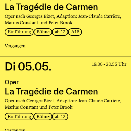
Tragédie
La Tragédie de Carmen
de
Oper nach Georges Bizet, Adaption: Jean-Claude Carrière,
Carmen
Marius Constant und Peter Brook
Einführung
Bühne
ab 12
A16
Vergangen
Di 05.05.
Link
19.30 - 20.55 Uhr
to
production
Oper
La
Tragédie
La Tragédie de Carmen
de
Oper nach Georges Bizet, Adaption: Jean-Claude Carrière,
Carmen
Marius Constant und Peter Brook
Einführung
Bühne
ab 12
Vergangen