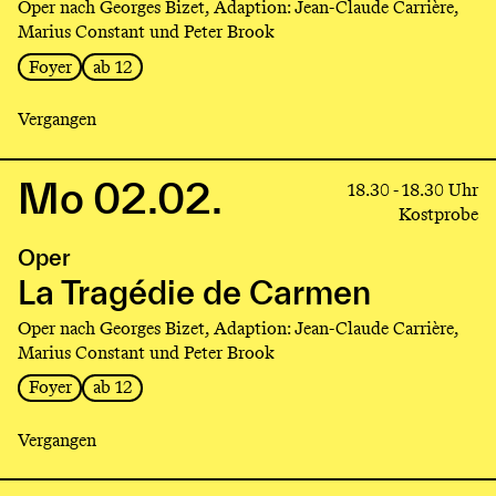
Oper nach Georges Bizet, Adaption: Jean-Claude Carrière,
Carmen
Marius Constant und Peter Brook
Foyer
ab 12
Vergangen
Mo 02.02.
Link
18.30 - 18.30 Uhr
to
Kostprobe
production
Oper
La
Tragédie
La Tragédie de Carmen
de
Oper nach Georges Bizet, Adaption: Jean-Claude Carrière,
Carmen
Marius Constant und Peter Brook
Foyer
ab 12
Vergangen