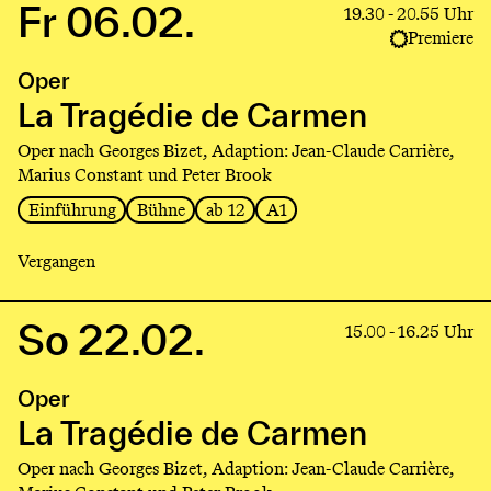
Fr 06.02.
Link
19.30 - 20.55 Uhr
to
Premiere
production
Oper
La
Tragédie
La Tragédie de Carmen
de
Oper nach Georges Bizet, Adaption: Jean-Claude Carrière,
Carmen
Marius Constant und Peter Brook
Einführung
Bühne
ab 12
A1
Vergangen
So 22.02.
Link
15.00 - 16.25 Uhr
to
production
Oper
La
Tragédie
La Tragédie de Carmen
de
Oper nach Georges Bizet, Adaption: Jean-Claude Carrière,
Carmen