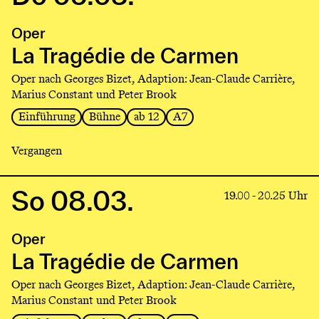
to
production
Oper
La
Tragédie
La Tragédie de Carmen
de
Oper nach Georges Bizet, Adaption: Jean-Claude Carrière,
Carmen
Marius Constant und Peter Brook
Einführung
Bühne
ab 12
A7
Vergangen
So 08.03.
Link
19.00 - 20.25 Uhr
to
production
Oper
La
Tragédie
La Tragédie de Carmen
de
Oper nach Georges Bizet, Adaption: Jean-Claude Carrière,
Carmen
Marius Constant und Peter Brook