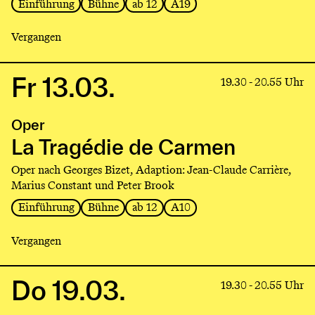
Einführung
Bühne
ab 12
A19
Vergangen
Fr 13.03.
Link
19.30 - 20.55 Uhr
to
production
Oper
La
Tragédie
La Tragédie de Carmen
de
Oper nach Georges Bizet, Adaption: Jean-Claude Carrière,
Carmen
Marius Constant und Peter Brook
Einführung
Bühne
ab 12
A10
Vergangen
Do 19.03.
Link
19.30 - 20.55 Uhr
to