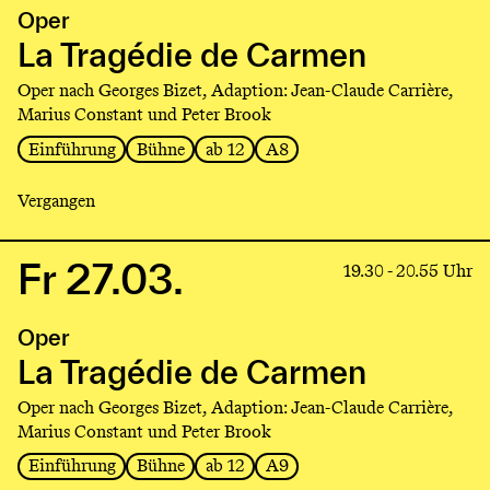
production
Oper
La
Tragédie
La Tragédie de Carmen
de
Oper nach Georges Bizet, Adaption: Jean-Claude Carrière,
Carmen
Marius Constant und Peter Brook
Einführung
Bühne
ab 12
A8
Vergangen
Fr 27.03.
Link
19.30 - 20.55 Uhr
to
production
Oper
La
Tragédie
La Tragédie de Carmen
de
Oper nach Georges Bizet, Adaption: Jean-Claude Carrière,
Carmen
Marius Constant und Peter Brook
Einführung
Bühne
ab 12
A9