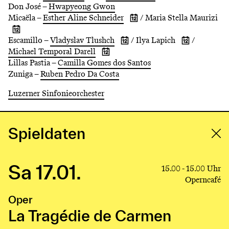
Don José –
Hwapyeong Gwon
activity
activity
dates
dates
Micaëla –
Esther Aline Schneider
/
Maria Stella Maurizi
Show
of
of
activity
JosySantos
MarcelaRahal
Show
dates
Escamillo –
Vladyslav Tlushch
/
Ilya Lapich
/
activity
Show
Show
of
dates
Michael Temporal Darell
activity
activity
Esther
Show
of
dates
dates
AlineSchneider
Lillas Pastia –
Camilla Gomes dos Santos
activity
Maria
of
of
dates
StellaMaurizi
Zuniga –
Ruben Pedro Da Costa
VladyslavTlushch
IlyaLapich
of
MichaelTemporal
Luzerner Sinfonieorchester
Darell
Spieldaten
Sa 17.01.
Link
15.00 - 15.00 Uhr
to
Operncafé
production
Oper
La
Tragédie
La Tragédie de Carmen
de