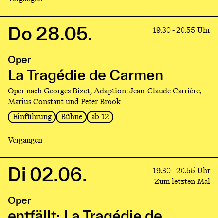
Do 28.05.
Link
19.30 - 20.55 Uhr
to
production
Oper
La
Tragédie
La Tragédie de Carmen
de
Oper nach Georges Bizet, Adaption: Jean-Claude Carrière,
Carmen
Marius Constant und Peter Brook
Einführung
Bühne
ab 12
Vergangen
Di 02.06.
Link
19.30 - 20.55 Uhr
to
Zum letzten Mal
production
Oper
entfällt:
La
entfällt: La Tragédie de