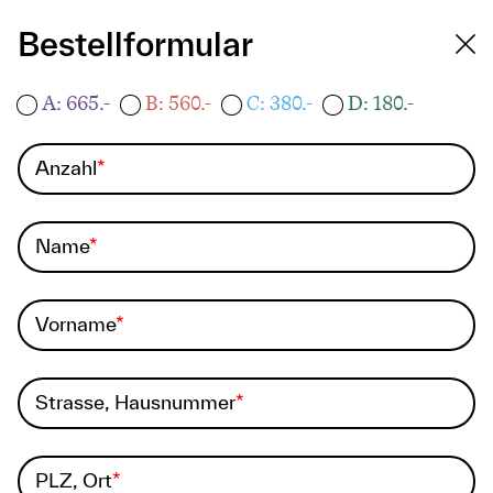
Bestellformular
A: 665.-
B: 560.-
C: 380.-
D: 180.-
Anzahl
Name
Vorname
Strasse, Hausnummer
PLZ, Ort