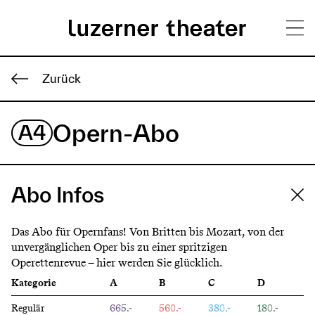
Direkt
H
zum
Zurück
Inhalt
a
Opern-Abo
A4
u
p
t
Abo Infos
m
e
Das Abo für Opernfans! Von Britten bis Mozart, von der
unvergänglichen Oper bis zu einer spritzigen
n
Operettenrevue – hier werden Sie glücklich.
ü
Kategorie
A
B
C
D
Regulär
665.-
560.-
380.-
180.-