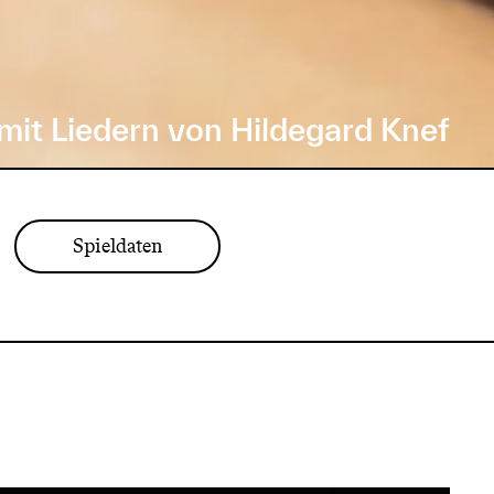
it Liedern von Hildegard Knef
Spieldaten