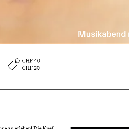
Musikabend m
CHF 40
CHF 20
hne zu erleben! Die Knef …