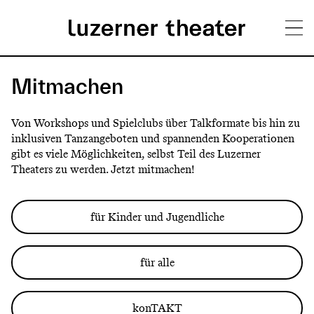
Direkt
H
zum
Mitmachen
Inhalt
a
Von Workshops und Spielclubs über Talkformate bis hin zu
u
inklusiven Tanzangeboten und spannenden Kooperationen
gibt es viele Möglichkeiten, selbst Teil des Luzerner
p
Theaters zu werden. Jetzt mitmachen!
t
m
für Kinder und Jugendliche
e
n
für alle
ü
konTAKT