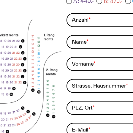
A: 440.-
B: 370.-
Anzahl
Name
Vorname
Strasse, Hausnummer
PLZ, Ort
E-Mail