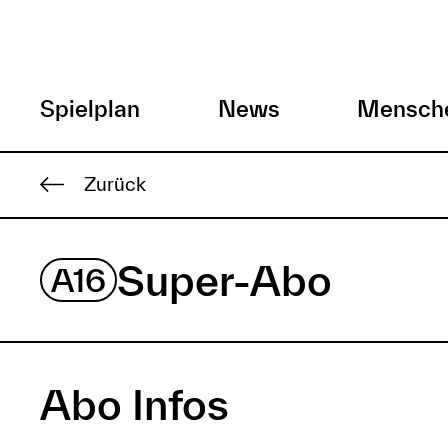
H
Spielplan
News
Mensch
a
Direkt
Zurück
zum
u
Inhalt
p
Super-Abo
A16
t
m
Abo Infos
e