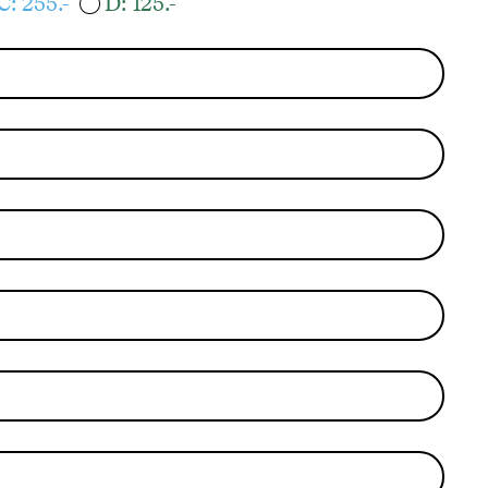
C: 255.-
D: 125.-