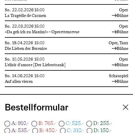
So.
22.02.2026
15:00
Oper
La Tragédie de Carmen
Bühne
So.
22.03.2026
15:00
Oper
«Da geh ich zu Maxim!» – Operettenrevue
Bühne
So.
19.04.2026
15:00
Oper, Tanz
Die Lieben der Berenice
Bühne
So.
10.05.2026
15:00
Oper
L'elisir d'amore [Der Liebestrank]
Bühne
So.
14.06.2026
15:00
Schauspiel
Auf allen vieren
Bühne
Bestellformular
A: 910.-
B: 765.-
C: 525.-
D: 255.-
A: 535.-
B: 450.-
C: 310.-
D: 150.-