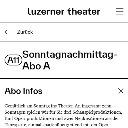
Direkt
H
zum
Zurück
Inhalt
a
Sonntagnachmittag-
u
A11
p
Abo A
t
m
Abo Infos
e
n
Gemütlich am Sonntag ins Theater. An insgesamt zehn
Sonntagen spielen wir für Sie drei Schauspielproduktionen,
ü
fünf Opernproduktionen und zwei Neukreationen aus der
Tanzsparte, einmal spartenübergreifend mit der Oper.