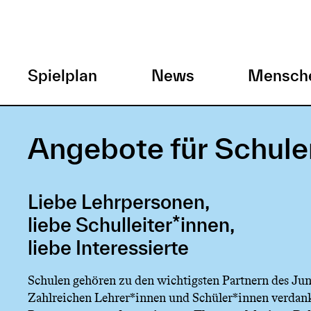
H
Spielplan
News
Mensch
a
Direkt
zum
u
Angebote für Schule
Inhalt
p
Liebe Lehrpersonen,
t
liebe Schulleiter*innen,
m
liebe Interessierte
Schulen gehören zu den wichtigsten Partnern des Jun
e
Zahlreichen Lehrer*innen und Schüler*innen verdan