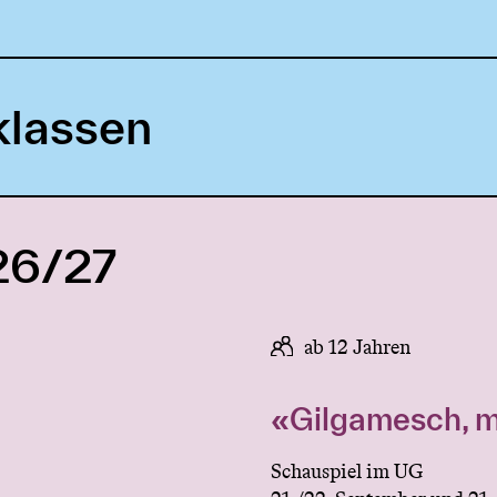
klassen
26/27
ab 12 Jahren
«Gilgamesch, m
Schauspiel im UG