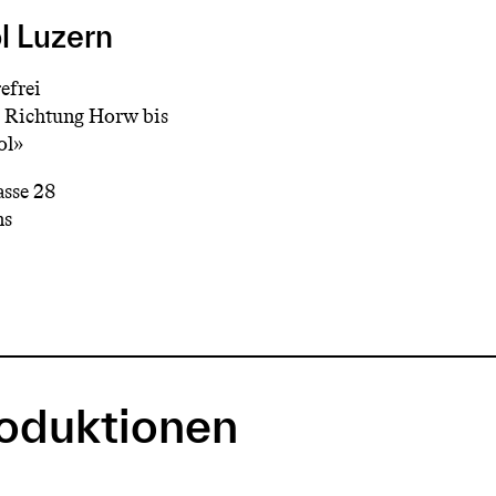
l Luzern
efrei
 Richtung Horw bis
ol»
asse 28
ns
roduktionen