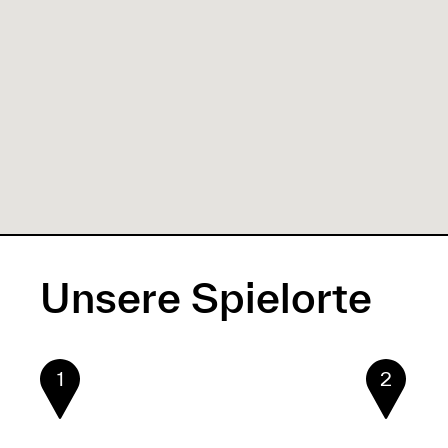
n
ü
Unsere Spielorte
1
2