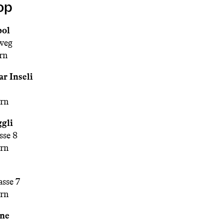
op
pol
weg
rn
ar Inseli
rn
gli
sse 8
rn
sse 7
rn
ine