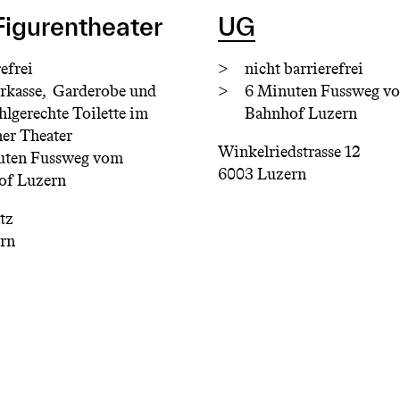
Figurentheater
UG
efrei
nicht barrierefrei
rkasse, Garderobe und
6 Minuten Fussweg v
uhlgerechte Toilette im
Bahnhof Luzern
er Theater
Winkelriedstrasse 12
uten Fussweg vom
6003 Luzern
of Luzern
tz
ern