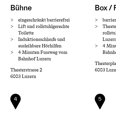
Bühne
Box / 
eingeschränkt barrierefrei
barrier
Lift und rollstuhlgerechte
Theate
Toilette
rollst
Induktionsschlaufe und
Luzern
ausleihbare Hörhilfen
4 Min
4 Minuten Fussweg vom
Bahnh
Bahnhof Luzern
Theaterpla
Theaterstrasse 2
6003 Luz
6003 Luzern
4
5