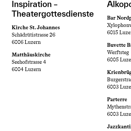
Inspiration –
Alkop
Theatergottesdienste
Bar Nord
Xylophon
Kirche St. Johannes
6015 Luze
Schädrütistrasse 26
6006 Luzern
Buvette B
Werftsteg
Matthäuskirche
6005 Luze
Seehofstrasse 4
6004 Luzern
Krienbrüg
Burgerstra
6003 Luze
Parterre
Mythenstra
6003 Luze
Jazzkant