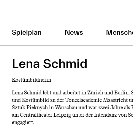
H
Spielplan
News
Mensch
a
Direkt
zum
u
Lena Schmid
Inhalt
p
Kostümbildnerin
t
Lena Schmid lebt und arbeitet in Zürich und Berlin. 
und Kostümbild an der Toneelacademie Maastricht u
m
Sztuk Pieknych in Warschau und war zwei Jahre als 
am Centraltheater Leipzig unter der Intendanz von 
e
engagiert.