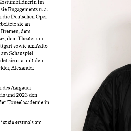
d Kostümbildnerin im
 sie Engagements u. a.
an die Deutschen Oper
beitete sie an
r Bremen, dem
raz, dem Theater am
ttgart sowie am Aalto
d am Schauspiel
t sie u. a. mit den
lder, Alexander
m des Aargauer
aris und 2023 den
der Toneelacademie in
.
st sie erstmals am