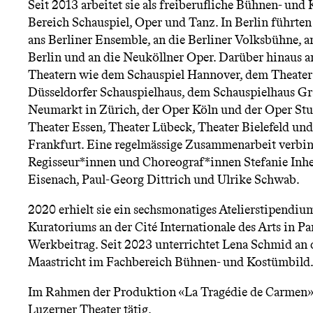
Seit 2013 arbeitet sie als freiberufliche Bühnen- un
n
Bereich Schauspiel, Oper und Tanz. In Berlin führten
ans Berliner Ensemble, an die Berliner Volksbühne, 
ü
Berlin und an die Neuköllner Oper. Darüber hinaus ar
Theatern wie dem Schauspiel Hannover, dem Theate
Düsseldorfer Schauspielhaus, dem Schauspielhaus G
Neumarkt in Zürich, der Oper Köln und der Oper Stu
Theater Essen, Theater Lübeck, Theater Bielefeld un
Frankfurt. Eine regelmässige Zusammenarbeit verbinde
Regisseur*innen und Choreograf*innen Stefanie Inhe
Eisenach, Paul-Georg Dittrich und Ulrike Schwab.
2020 erhielt sie ein sechsmonatiges Atelierstipendiu
Kuratoriums an der Cité Internationale des Arts in P
Werkbeitrag. Seit 2023 unterrichtet Lena Schmid an 
Maastricht im Fachbereich Bühnen- und Kostümbild
Im Rahmen der Produktion «La Tragédie de Carmen» i
Luzerner Theater tätig.