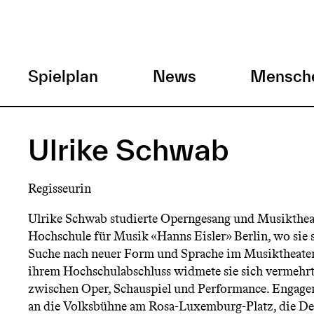
H
Spielplan
News
Mensch
a
Direkt
zum
u
Ulrike Schwab
Inhalt
p
Regisseurin
t
Ulrike Schwab studierte Operngesang und Musiktheat
Hochschule für Musik «Hanns Eisler» Berlin, wo sie s
m
Suche nach neuer Form und Sprache im Musiktheater
ihrem Hochschulabschluss widmete sie sich vermehr
e
zwischen Oper, Schauspiel und Performance. Engageme
an die Volksbühne am Rosa-Luxemburg-Platz, die De