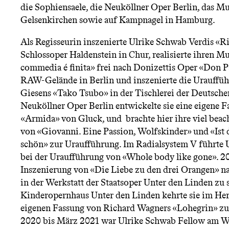
n
die Sophiensaele, die Neuköllner Oper Berlin, das M
Gelsenkirchen sowie auf Kampnagel in Hamburg.
ü
Als Regisseurin inszenierte Ulrike Schwab Verdis «Ri
Schlossoper Haldenstein in Chur, realisierte ihren M
commedia é finita» frei nach Donizettis Oper «Don P
RAW-Gelände in Berlin und inszenierte die Urauffü
Giesens «Tako Tsubo» in der Tischlerei der Deutsche
Neuköllner Oper Berlin entwickelte sie eine eigene 
«Armida» von Gluck, und brachte hier ihre viel beac
von «Giovanni. Eine Passion, Wolfskinder» und «Ist 
schön» zur Uraufführung. Im Radialsystem V führte 
bei der Uraufführung von «Whole body like gone». 2
Inszenierung von «Die Liebe zu den drei Orangen» n
in der Werkstatt der Staatsoper Unter den Linden zu
Kinderopernhaus Unter den Linden kehrte sie im Her
eigenen Fassung von Richard Wagners «Lohegrin» z
2020 bis März 2021 war Ulrike Schwab Fellow am Wi