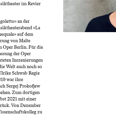
usiktheater im Revier
goletto» an der
usiktheaterabend «La
asquale» auf dem
hrung von Malte
n Oper Berlin. Für die
Fassung der Oper
hteten Inszenierungen
die Welt auch noch so
Ulrike Schwab Regie
019 war ihre
ach Sergej Prokofjew
 sehen. Zum dortigen
bst 2021 mit einer
urück. Von Dezember
ssenschaftskolleg zu