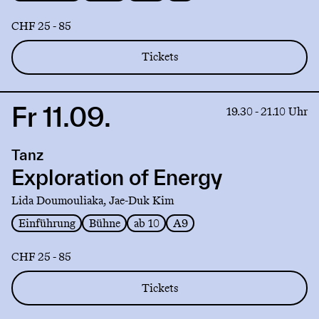
CHF 25 - 85
Tickets
Fr 11.09.
Link
19.30 - 21.10 Uhr
to
production
Tanz
Exploration
of
Exploration of Energy
Energy
Lida Doumouliaka, Jae-Duk Kim
Einführung
Bühne
ab 10
A9
CHF 25 - 85
Tickets