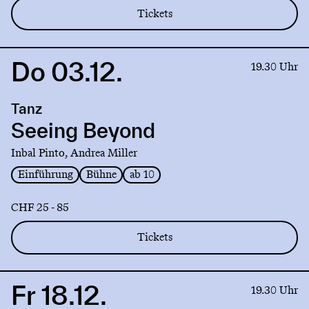
Tickets
Do 03.12.
Link
19.30 Uhr
to
production
Tanz
Seeing
Beyond
Seeing Beyond
Inbal Pinto, Andrea Miller
Einführung
Bühne
ab 10
CHF 25 - 85
Tickets
Fr 18.12.
Link
19.30 Uhr
to