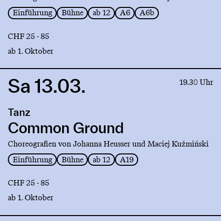
Einführung
Bühne
ab 12
A6
A6b
CHF 25 - 85
ab 1. Oktober
Sa 13.03.
Link
19.30 Uhr
to
production
Tanz
Common
Ground
Common Ground
Choreografien von Johanna Heusser und Maciej Kuźmiński
Einführung
Bühne
ab 12
A19
CHF 25 - 85
ab 1. Oktober