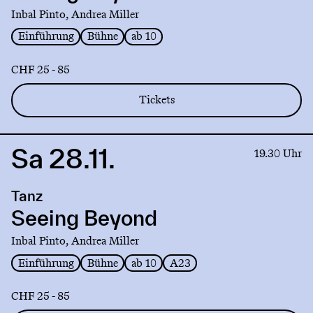
Inbal Pinto, Andrea Miller
Einführung
Bühne
ab 10
CHF 25 - 85
Tickets
Sa 28.11.
Link
19.30 Uhr
to
production
Tanz
Seeing
Beyond
Seeing Beyond
Inbal Pinto, Andrea Miller
Einführung
Bühne
ab 10
A23
CHF 25 - 85