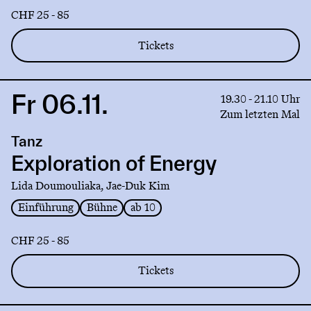
CHF 25 - 85
Tickets
Fr 06.11.
Link
19.30 - 21.10 Uhr
to
Zum letzten Mal
production
Tanz
Exploration
of
Exploration of Energy
Energy
Lida Doumouliaka, Jae-Duk Kim
Einführung
Bühne
ab 10
CHF 25 - 85
Tickets