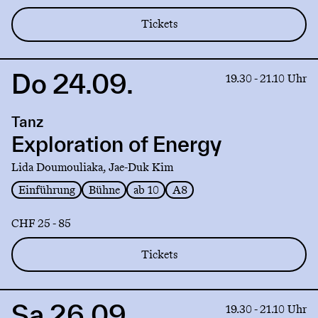
Tickets
Do 24.09.
Link
19.30 - 21.10 Uhr
to
production
Tanz
Exploration
of
Exploration of Energy
Energy
Lida Doumouliaka, Jae-Duk Kim
Einführung
Bühne
ab 10
A8
CHF 25 - 85
Tickets
Sa 26.09.
Link
19.30 - 21.10 Uhr