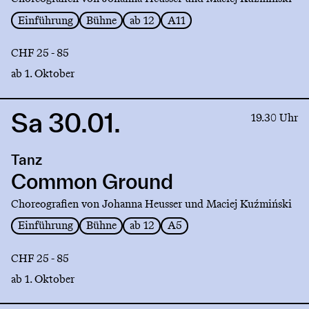
Einführung
Bühne
ab 12
A11
CHF 25 - 85
ab 1. Oktober
Sa 30.01.
Link
19.30 Uhr
to
production
Tanz
Common
Ground
Common Ground
Choreografien von Johanna Heusser und Maciej Kuźmiński
Einführung
Bühne
ab 12
A5
CHF 25 - 85
ab 1. Oktober