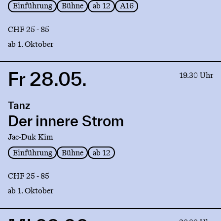
Einführung
Bühne
ab 12
A16
CHF 25 - 85
ab 1. Oktober
Fr 28.05.
Link
19.30 Uhr
to
production
Tanz
Der
innere
Der innere Strom
Strom
Jae-Duk Kim
Einführung
Bühne
ab 12
CHF 25 - 85
ab 1. Oktober