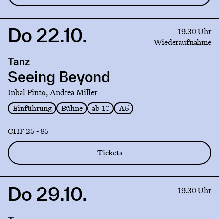
Do 22.10.
Link
19.30 Uhr
to
Wiederaufnahme
production
Tanz
Seeing
Beyond
Seeing Beyond
Inbal Pinto, Andrea Miller
Einführung
Bühne
ab 10
A5
CHF 25 - 85
Tickets
Do 29.10.
Link
19.30 Uhr
to
production