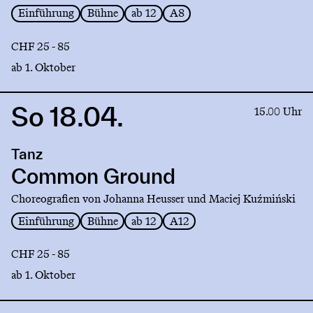
Einführung
Bühne
ab 12
A8
CHF 25 - 85
ab 1. Oktober
So 18.04.
Link
15.00 Uhr
to
production
Tanz
Common
Ground
Common Ground
Choreografien von Johanna Heusser und Maciej Kuźmiński
Einführung
Bühne
ab 12
A12
CHF 25 - 85
ab 1. Oktober