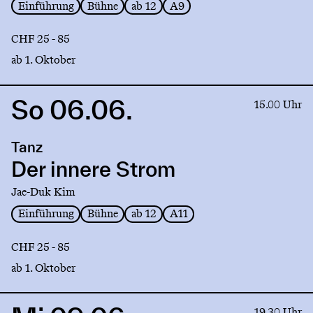
Einführung
Bühne
ab 12
A9
CHF 25 - 85
ab 1. Oktober
So 06.06.
Link
15.00 Uhr
to
production
Tanz
Der
innere
Der innere Strom
Strom
Jae-Duk Kim
Einführung
Bühne
ab 12
A11
CHF 25 - 85
ab 1. Oktober
Link
19.30 Uhr