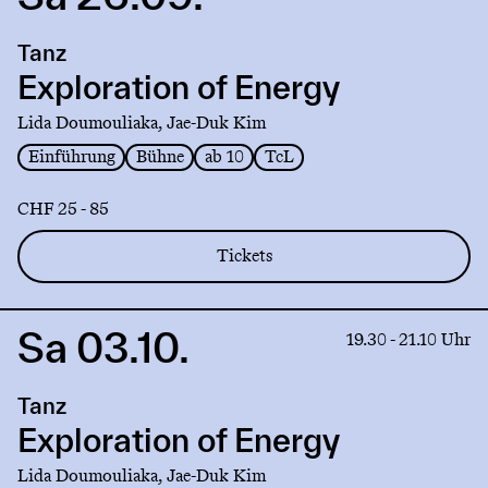
to
production
Tanz
Exploration
of
Exploration of Energy
Energy
Lida Doumouliaka, Jae-Duk Kim
Einführung
Bühne
ab 10
TcL
CHF 25 - 85
Tickets
Sa 03.10.
Link
19.30 - 21.10 Uhr
to
production
Tanz
Exploration
of
Exploration of Energy
Energy
Lida Doumouliaka, Jae-Duk Kim