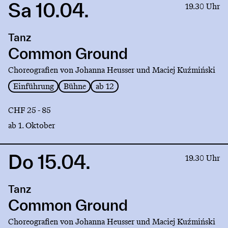
Sa 10.04.
Link
19.30 Uhr
to
production
Tanz
Common
Ground
Common Ground
Choreografien von Johanna Heusser und Maciej Kuźmiński
Einführung
Bühne
ab 12
CHF 25 - 85
ab 1. Oktober
Do 15.04.
Link
19.30 Uhr
to
production
Tanz
Common
Ground
Common Ground
Choreografien von Johanna Heusser und Maciej Kuźmiński