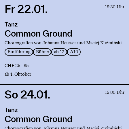
Fr 22.01.
Link
19.30 Uhr
to
production
Tanz
Common
Ground
Common Ground
Choreografien von Johanna Heusser und Maciej Kuźmiński
Einführung
Bühne
ab 12
A10
CHF 25 - 85
ab 1. Oktober
So 24.01.
Link
15.00 Uhr
to
production
Tanz
Common
Ground
Common Ground
Choreografien von Johanna Heusser und Maciej Kuźmiński