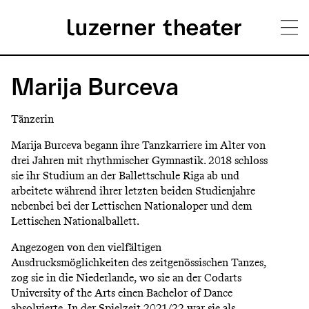
Direkt
H
zum
Marija Burceva
Inhalt
a
Tänzerin
u
Marija Burceva begann ihre Tanzkarriere im Alter von
p
drei Jahren mit rhythmischer Gymnastik. 2018 schloss
sie ihr Studium an der Ballettschule Riga ab und
t
arbeitete während ihrer letzten beiden Studienjahre
m
nebenbei bei der Lettischen Nationaloper und dem
Lettischen Nationalballett.
e
Angezogen von den vielfältigen
n
Ausdrucksmöglichkeiten des zeitgenössischen Tanzes,
ü
zog sie in die Niederlande, wo sie an der Codarts
University of the Arts einen Bachelor of Dance
absolvierte. In der Spielzeit 2021/22 war sie als