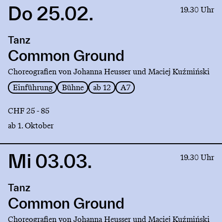
Do 25.02.
Link
19.30 Uhr
to
production
Tanz
Common
Ground
Common Ground
Choreografien von Johanna Heusser und Maciej Kuźmiński
Einführung
Bühne
ab 12
A7
CHF 25 - 85
ab 1. Oktober
Mi 03.03.
Link
19.30 Uhr
to
production
Tanz
Common
Ground
Common Ground
Choreografien von Johanna Heusser und Maciej Kuźmiński