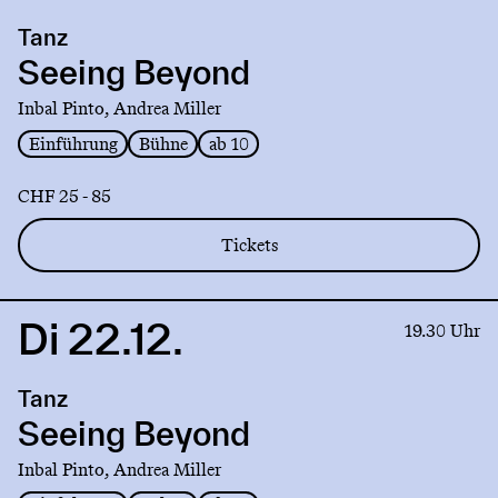
production
Tanz
Seeing
Beyond
Seeing Beyond
Inbal Pinto, Andrea Miller
Einführung
Bühne
ab 10
CHF 25 - 85
Tickets
Di 22.12.
Link
19.30 Uhr
to
production
Tanz
Seeing
Beyond
Seeing Beyond
Inbal Pinto, Andrea Miller