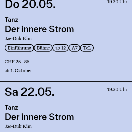
Do 20.05.
Link
19.30 Uhr
to
production
Tanz
Der
innere
Der innere Strom
Strom
Jae-Duk Kim
Einführung
Bühne
ab 12
A7
TcL
CHF 25 - 85
ab 1. Oktober
Sa 22.05.
Link
19.30 Uhr
to
production
Tanz
Der
innere
Der innere Strom
Strom
Jae-Duk Kim