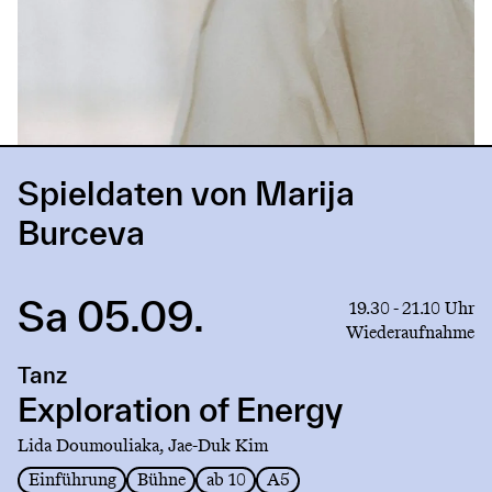
Spieldaten von Marija
Burceva
Sa 05.09.
Link
19.30 - 21.10 Uhr
to
Wiederaufnahme
production
Tanz
Exploration
of
Exploration of Energy
Energy
Lida Doumouliaka, Jae-Duk Kim
Einführung
Bühne
ab 10
A5