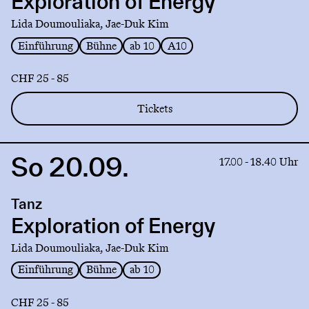
Exploration of Energy
Energy
Lida Doumouliaka, Jae-Duk Kim
Einführung
Bühne
ab 10
A10
CHF 25 - 85
Tickets
So 20.09.
Link
17.00 - 18.40 Uhr
to
production
Tanz
Exploration
of
Exploration of Energy
Energy
Lida Doumouliaka, Jae-Duk Kim
Einführung
Bühne
ab 10
CHF 25 - 85