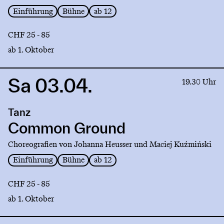
Einführung
Bühne
ab 12
CHF 25 - 85
ab 1. Oktober
Sa 03.04.
Link
19.30 Uhr
to
production
Tanz
Common
Ground
Common Ground
Choreografien von Johanna Heusser und Maciej Kuźmiński
Einführung
Bühne
ab 12
CHF 25 - 85
ab 1. Oktober