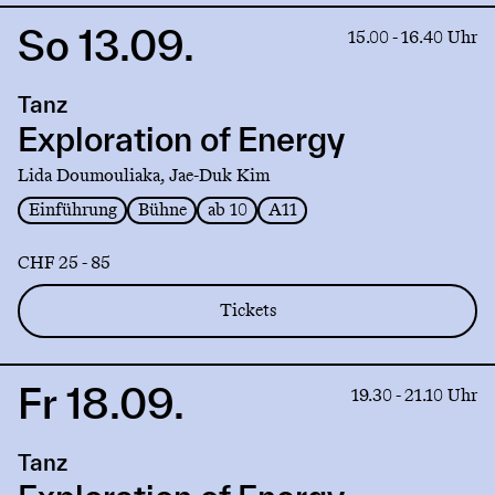
So 13.09.
Link
15.00 - 16.40 Uhr
to
production
Tanz
Exploration
of
Exploration of Energy
Energy
Lida Doumouliaka, Jae-Duk Kim
Einführung
Bühne
ab 10
A11
CHF 25 - 85
Tickets
Fr 18.09.
Link
19.30 - 21.10 Uhr
to
production
Tanz
Exploration
of