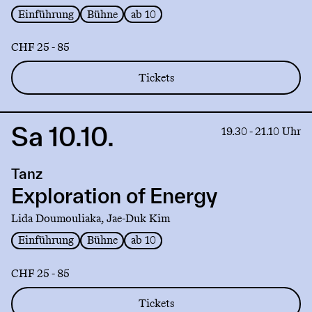
Einführung
Bühne
ab 10
CHF 25 - 85
Tickets
Sa 10.10.
Link
19.30 - 21.10 Uhr
to
production
Tanz
Exploration
of
Exploration of Energy
Energy
Lida Doumouliaka, Jae-Duk Kim
Einführung
Bühne
ab 10
CHF 25 - 85
Tickets