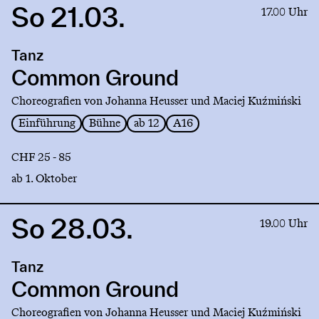
So 21.03.
Link
17.00 Uhr
to
production
Tanz
Common
Ground
Common Ground
Choreografien von Johanna Heusser und Maciej Kuźmiński
Einführung
Bühne
ab 12
A16
CHF 25 - 85
ab 1. Oktober
So 28.03.
Link
19.00 Uhr
to
production
Tanz
Common
Ground
Common Ground
Choreografien von Johanna Heusser und Maciej Kuźmiński