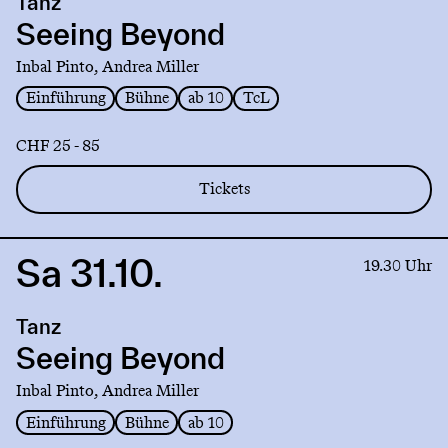
Tanz
Seeing
Beyond
Seeing Beyond
Inbal Pinto, Andrea Miller
Einführung
Bühne
ab 10
TcL
CHF 25 - 85
Tickets
Sa 31.10.
Link
19.30 Uhr
to
production
Tanz
Seeing
Beyond
Seeing Beyond
Inbal Pinto, Andrea Miller
Einführung
Bühne
ab 10