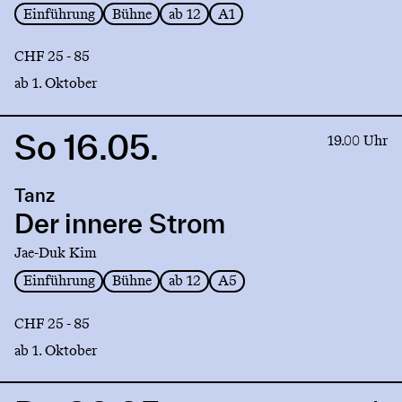
Einführung
Bühne
ab 12
A1
CHF 25 - 85
ab 1. Oktober
So 16.05.
Link
19.00 Uhr
to
production
Tanz
Der
innere
Der innere Strom
Strom
Jae-Duk Kim
Einführung
Bühne
ab 12
A5
CHF 25 - 85
ab 1. Oktober