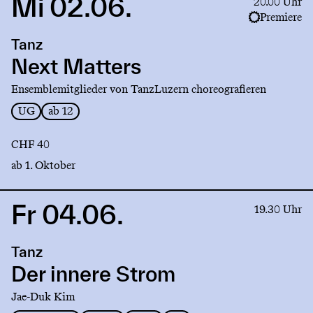
Mi 02.06.
Link
20.00 Uhr
to
Premiere
production
Tanz
Next
Matters
Next Matters
Ensemblemitglieder von TanzLuzern choreografieren
UG
ab 12
CHF 40
ab 1. Oktober
Fr 04.06.
Link
19.30 Uhr
to
production
Tanz
Der
innere
Der innere Strom
Strom
Jae-Duk Kim