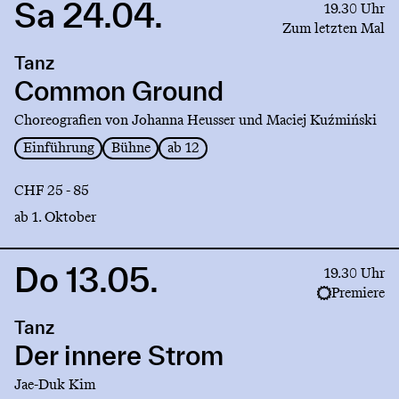
Sa 24.04.
Link
19.30 Uhr
to
Zum letzten Mal
production
Tanz
Common
Ground
Common Ground
Choreografien von Johanna Heusser und Maciej Kuźmiński
Einführung
Bühne
ab 12
CHF 25 - 85
ab 1. Oktober
Do 13.05.
Link
19.30 Uhr
to
Premiere
production
Tanz
Der
innere
Der innere Strom
Strom
Jae-Duk Kim