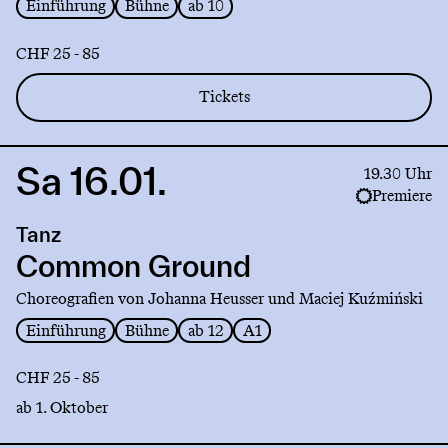
Einführung
Bühne
ab 10
CHF 25 - 85
Tickets
Sa 16.01.
Link
19.30 Uhr
to
Premiere
production
Tanz
Common
Ground
Common Ground
Choreografien von Johanna Heusser und Maciej Kuźmiński
Einführung
Bühne
ab 12
A1
CHF 25 - 85
ab 1. Oktober