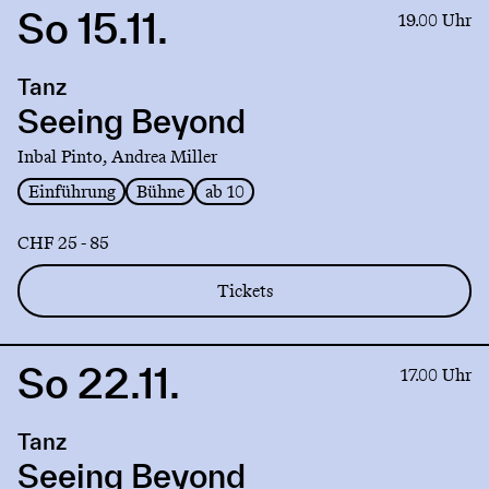
So 15.11.
Link
19.00 Uhr
to
production
Tanz
Seeing
Beyond
Seeing Beyond
Inbal Pinto, Andrea Miller
Einführung
Bühne
ab 10
CHF 25 - 85
Tickets
So 22.11.
Link
17.00 Uhr
to
production
Tanz
Seeing
Beyond
Seeing Beyond