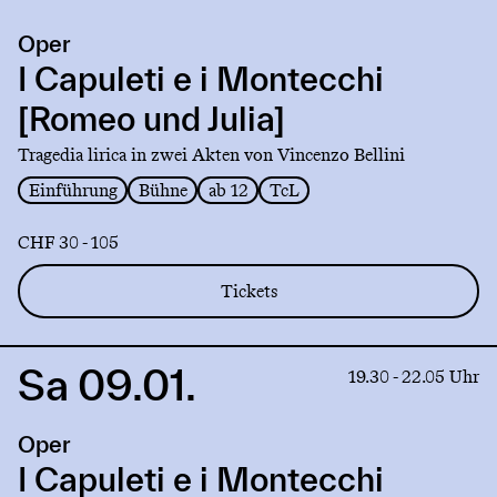
production
Oper
I
Capuleti
I Capuleti e i Montecchi
e
[Romeo und Julia]
i
Montecchi
Tragedia lirica in zwei Akten von Vincenzo Bellini
[Romeo
Einführung
Bühne
ab 12
TcL
und
Julia]
CHF 30 - 105
Tickets
Sa 09.01.
Link
19.30 - 22.05 Uhr
to
production
Oper
I
Capuleti
I Capuleti e i Montecchi