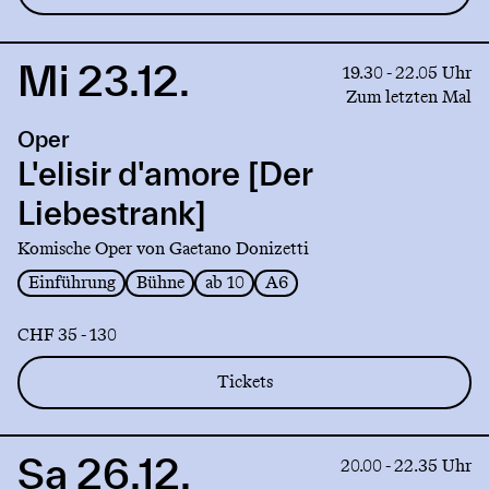
Mi 23.12.
Link
19.30 - 22.05 Uhr
to
Zum letzten Mal
production
Oper
L'elisir
d'amore
L'elisir d'amore [Der
[Der
Liebestrank]
Liebestrank]
Komische Oper von Gaetano Donizetti
Einführung
Bühne
ab 10
A6
CHF 35 - 130
Tickets
Sa 26.12.
Link
20.00 - 22.35 Uhr
to