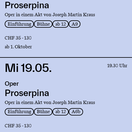
Proserpina
Oper in einem Akt von Joseph Martin Kraus
Einführung
Bühne
ab 12
A9
CHF 35 - 130
ab 1. Oktober
Mi 19.05.
Link
19.30 Uhr
to
production
Oper
Proserpina
Proserpina
Oper in einem Akt von Joseph Martin Kraus
Einführung
Bühne
ab 12
A6b
CHF 35 - 130