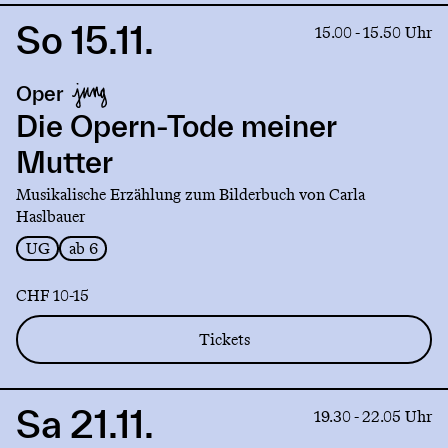
So 15.11.
Link
15.00 - 15.50 Uhr
to
production
Oper
Die
Opern-
Die Opern-Tode meiner
Tode
Mutter
meiner
Mutter
Musikalische Erzählung zum Bilderbuch von Carla
Haslbauer
UG
ab 6
CHF 10-15
Tickets
Sa 21.11.
Link
19.30 - 22.05 Uhr
to