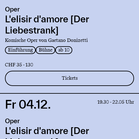
production
Oper
L'elisir
d'amore
L'elisir d'amore [Der
[Der
Liebestrank]
Liebestrank]
Komische Oper von Gaetano Donizetti
Einführung
Bühne
ab 10
CHF 35 - 130
Tickets
Fr 04.12.
Link
19.30 - 22.05 Uhr
to
production
Oper
L'elisir
d'amore
L'elisir d'amore [Der
[Der