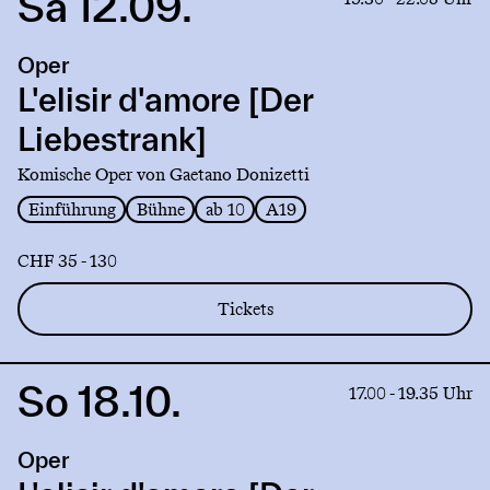
Sa 12.09.
to
production
Oper
L'elisir
d'amore
L'elisir d'amore [Der
[Der
Liebestrank]
Liebestrank]
Komische Oper von Gaetano Donizetti
Einführung
Bühne
ab 10
A19
CHF 35 - 130
Tickets
So 18.10.
Link
17.00 - 19.35 Uhr
to
production
Oper
L'elisir
d'amore