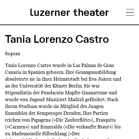
Direkt
H
zum
Tania Lorenzo Castro
Inhalt
a
Sopran
u
Tania Lorenzo Castro wurde in Las Palmas de Gran
p
Canaria in Spanien geboren. Ihre Gesangsausbildung
absolvierte sie in ihrer Heimatstadt bei Eva Juárez und
t
an der Universität der Künste Berlin. Sie war
m
Stipendiatin der Fundación Mapfre Guanarteme und
wurde von Jugend Musiziert Madrid gefördert. Nach
e
ihrem Studium wurde sie Mitglied des Jungen
n
Ensembles der Semperoper Dresden. Ihre Partien
reichen von Papagena («Die Zauberflöte»), Frasquita
ü
(«Carmen») und Esmeralda («Die verkaufte Braut») bis
zu Mademoiselle Silberklang («Der