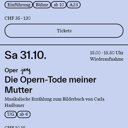
Einführung
Bühne
ab 10
A23
CHF 35 - 130
Tickets
Sa 31.10.
Link
15.00 - 15.50 Uhr
to
Wiederaufnahme
production
Oper
Die
Opern-
Die Opern-Tode meiner
Tode
Mutter
meiner
Mutter
Musikalische Erzählung zum Bilderbuch von Carla
Haslbauer
UG
ab 6
CHF 10-15