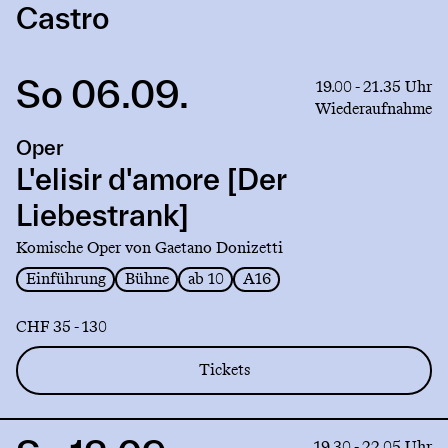
Castro
So 06.09.
Link
19.00 - 21.35 Uhr
to
Wiederaufnahme
production
Oper
L'elisir
d'amore
L'elisir d'amore [Der
[Der
Liebestrank]
Liebestrank]
Komische Oper von Gaetano Donizetti
Einführung
Bühne
ab 10
A16
CHF 35 - 130
Tickets
Link
19.30 - 22.05 Uhr