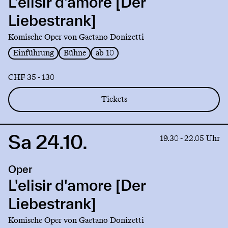
L'elisir d'amore [Der
[Der
Liebestrank]
Liebestrank]
Komische Oper von Gaetano Donizetti
Einführung
Bühne
ab 10
CHF 35 - 130
Tickets
Sa 24.10.
Link
19.30 - 22.05 Uhr
to
production
Oper
L'elisir
d'amore
L'elisir d'amore [Der
[Der
Liebestrank]
Liebestrank]
Komische Oper von Gaetano Donizetti