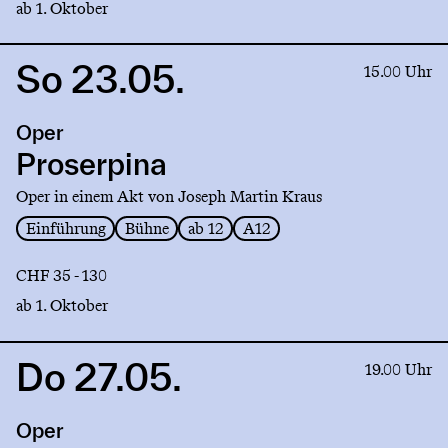
ab 1. Oktober
So 23.05.
Link
15.00 Uhr
to
production
Oper
Proserpina
Proserpina
Oper in einem Akt von Joseph Martin Kraus
Einführung
Bühne
ab 12
A12
CHF 35 - 130
ab 1. Oktober
Do 27.05.
Link
19.00 Uhr
to
production
Oper
Proserpina