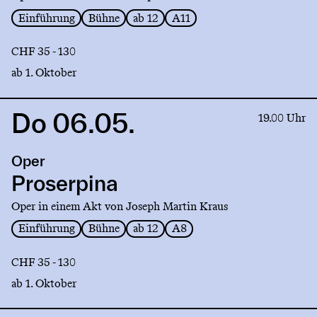
Einführung
Bühne
ab 12
A11
CHF 35 - 130
ab 1. Oktober
Do 06.05.
Link
19.00 Uhr
to
production
Oper
Proserpina
Proserpina
Oper in einem Akt von Joseph Martin Kraus
Einführung
Bühne
ab 12
A8
CHF 35 - 130
ab 1. Oktober