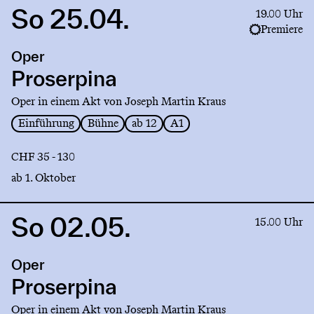
So 25.04.
Link
19.00 Uhr
to
Premiere
production
Oper
Proserpina
Proserpina
Oper in einem Akt von Joseph Martin Kraus
Einführung
Bühne
ab 12
A1
CHF 35 - 130
ab 1. Oktober
So 02.05.
Link
15.00 Uhr
to
production
Oper
Proserpina
Proserpina
Oper in einem Akt von Joseph Martin Kraus