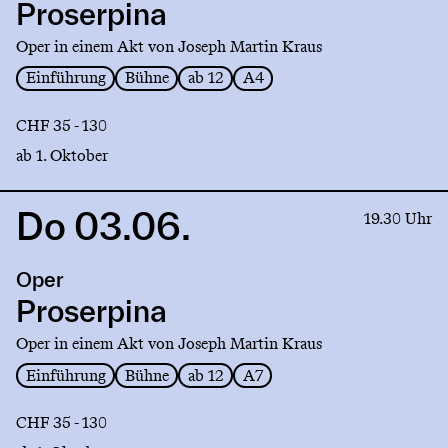
Proserpina
Oper in einem Akt von Joseph Martin Kraus
Einführung
Bühne
ab 12
A4
CHF 35 - 130
ab 1. Oktober
Do 03.06.
Link
19.30 Uhr
to
production
Oper
Proserpina
Proserpina
Oper in einem Akt von Joseph Martin Kraus
Einführung
Bühne
ab 12
A7
CHF 35 - 130