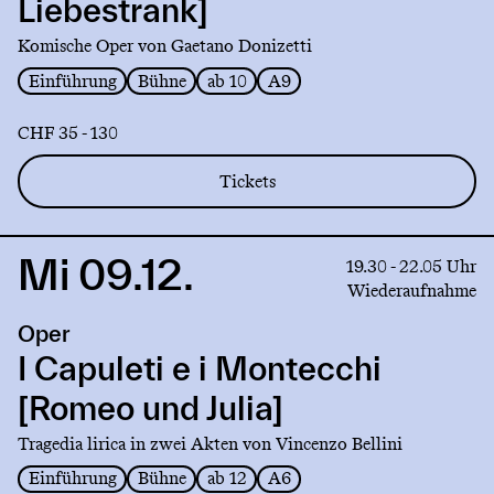
Liebestrank]
Liebestrank]
Komische Oper von Gaetano Donizetti
Einführung
Bühne
ab 10
A9
CHF 35 - 130
Tickets
Mi 09.12.
Link
19.30 - 22.05 Uhr
to
Wiederaufnahme
production
Oper
I
Capuleti
I Capuleti e i Montecchi
e
[Romeo und Julia]
i
Montecchi
Tragedia lirica in zwei Akten von Vincenzo Bellini
[Romeo
Einführung
Bühne
ab 12
A6
und