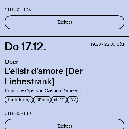
Julia]
CHF 30 - 105
Tickets
Do 17.12.
Link
19.30 - 22.05 Uhr
to
production
Oper
L'elisir
d'amore
L'elisir d'amore [Der
[Der
Liebestrank]
Liebestrank]
Komische Oper von Gaetano Donizetti
Einführung
Bühne
ab 10
A7
CHF 35 - 130
Tickets