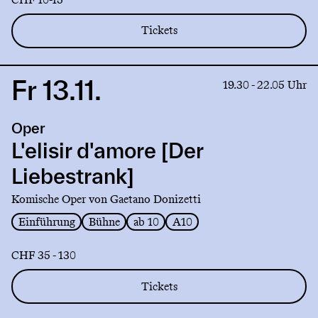
Tickets
Fr 13.11.
Link
19.30 - 22.05 Uhr
to
production
Oper
L'elisir
d'amore
L'elisir d'amore [Der
[Der
Liebestrank]
Liebestrank]
Komische Oper von Gaetano Donizetti
Einführung
Bühne
ab 10
A10
CHF 35 - 130
Tickets