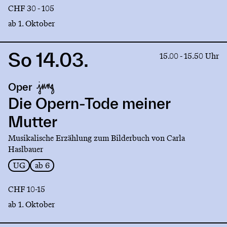
CHF 30 - 105
ab 1. Oktober
So 14.03.
Link
15.00 - 15.50 Uhr
to
production
Oper
Die
Opern-
Die Opern-Tode meiner
Tode
Mutter
meiner
Mutter
Musikalische Erzählung zum Bilderbuch von Carla
Haslbauer
UG
ab 6
CHF 10-15
ab 1. Oktober