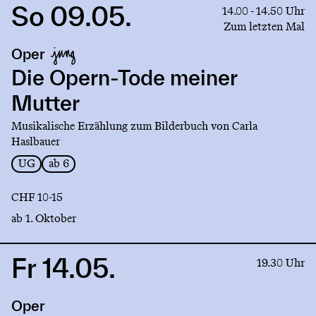
So 09.05.
Link
14.00 - 14.50 Uhr
to
Zum letzten Mal
production
Oper
Die
Opern-
Die Opern-Tode meiner
Tode
Mutter
meiner
Mutter
Musikalische Erzählung zum Bilderbuch von Carla
Haslbauer
UG
ab 6
CHF 10-15
ab 1. Oktober
Fr 14.05.
Link
19.30 Uhr
to
production
Oper
Proserpina