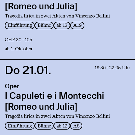
e
[Romeo und Julia]
i
Montecchi
Tragedia lirica in zwei Akten von Vincenzo Bellini
[Romeo
Einführung
Bühne
ab 12
A19
und
Julia]
CHF 30 - 105
ab 1. Oktober
Do 21.01.
Link
19.30 - 22.05 Uhr
to
production
Oper
I
Capuleti
I Capuleti e i Montecchi
e
[Romeo und Julia]
i
Montecchi
Tragedia lirica in zwei Akten von Vincenzo Bellini
[Romeo
Einführung
Bühne
ab 12
A8
und
Julia]