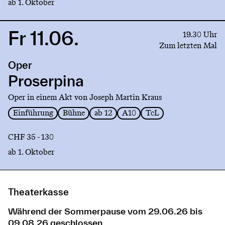
ab 1. Oktober
Fr 11.06.
Link
19.30 Uhr
to
Zum letzten Mal
production
Oper
Proserpina
Proserpina
Oper in einem Akt von Joseph Martin Kraus
Einführung
Bühne
ab 12
A10
TcL
CHF 35 - 130
ab 1. Oktober
Theaterkasse
Während der Sommerpause vom 29.06.26 bis
09.08.26 geschlossen