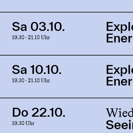
Exploration
of
Energy
Sa 03.10.
Expl
Link
to
Ene
19.30 - 21.10 Uhr
production
Exploration
of
Energy
Sa 10.10.
Expl
Link
to
Ene
19.30 - 21.10 Uhr
production
Exploration
of
Energy
Wied
Do 22.10.
Link
to
Seei
19.30 Uhr
production
Seeing