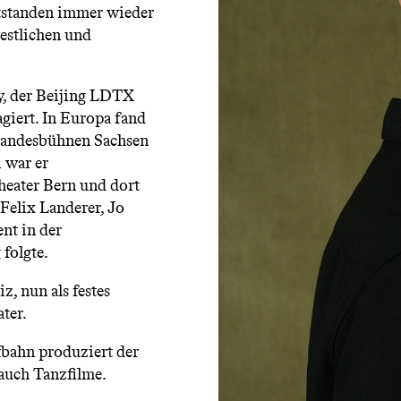
ntstanden immer wieder
estlichen und
y, der Beijing LDTX
iert. In Europa fand
 Landesbühnen Sachsen
 war er
eater Bern und dort
Felix Landerer, Jo
nt in der
folgte.
z, nun als festes
ter.
fbahn produziert der
 auch Tanzfilme.