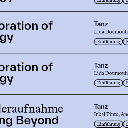
Einführung
oration of
Tanz
Lida Doumouli
rgy
Einführung
oration of
Tanz
Lida Doumouli
rgy
Einführung
eraufnahme
Tanz
Inbal Pinto, An
ng Beyond
Einführung