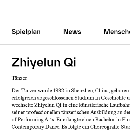
H
Spielplan
News
Mensch
a
Direkt
zum
u
Zhiyelun Qi
Inhalt
p
Tänzer
t
Der Tänzer wurde 1992 in Shenzhen, China, geboren
erfolgreich abgeschlossenen Studium in Geschichte 
m
wechselte Zhiyelun Qi in eine künstlerische Laufbah
seiner professionellen tänzerischen Ausbildung an 
e
of Performing Arts. Er erlangte einen Bachelor in Fi
Contemporary Dance. Es folgte ein Choreografie-Stu