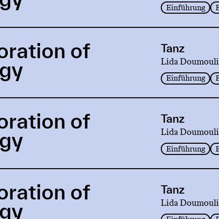
Einführung
oration of
Tanz
Lida Doumouli
rgy
Einführung
oration of
Tanz
Lida Doumouli
rgy
Einführung
oration of
Tanz
Lida Doumouli
rgy