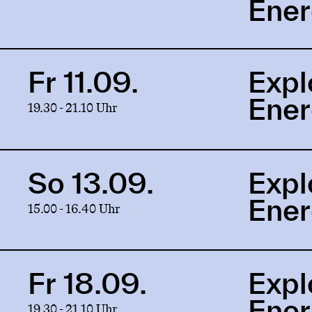
Ene
of
Energy
Fr 11.09.
Expl
Link
to
Ene
19.30 - 21.10 Uhr
production
Exploration
of
Energy
So 13.09.
Expl
Link
to
Ene
15.00 - 16.40 Uhr
production
Exploration
of
Energy
Fr 18.09.
Expl
Link
to
Ene
19.30 - 21.10 Uhr