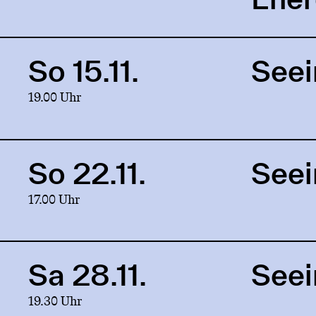
of
Energy
So 15.11.
Seei
Link
to
19.00 Uhr
production
Seeing
Beyond
So 22.11.
Seei
Link
to
17.00 Uhr
production
Seeing
Beyond
Sa 28.11.
Seei
Link
to
19.30 Uhr
production