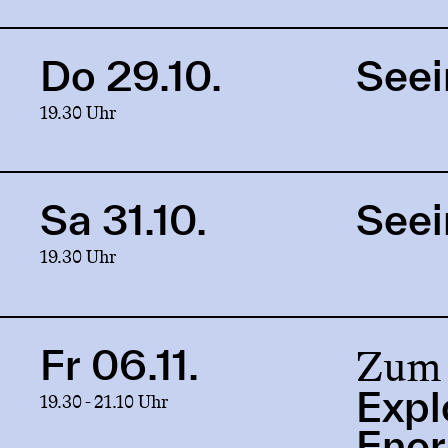
Beyond
Do 29.10.
Seei
Link
to
19.30 Uhr
production
Seeing
Beyond
Sa 31.10.
Seei
Link
to
19.30 Uhr
production
Seeing
Beyond
Zum 
Fr 06.11.
Link
to
Expl
19.30 - 21.10 Uhr
production
Exploration
Ene