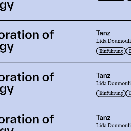
rgy
oration of
Tanz
Lida Doumouli
rgy
Einführung
oration of
Tanz
Lida Doumouli
rgy
Einführung
oration of
Tanz
Lida Doumouli
rgy