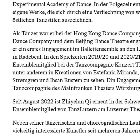
n
Experimental Academy of Dance. In der Folgezeit e
eigene Werke, die sich durch eine Verflechtung von w
ü
östlichen Tanzstilen auszeichnen.
Als Tänzer war er bei der Hong Kong Dance Compan
Dance Company und dem Beijing Dance Theatre engag
er ein erstes Engagement im Ballettensemble an den
in Radebeul. In den Spielzeiten 2019/20 und 2020/21
Ensemblemitglied bei der Tanzcompagnie Konzert Th
unter anderem in Kreationen von Estefania Miranda, 
Strømgren und Ihsan Rustem zu sehen. Ein Engageme
Tanzcompagnie des Mainfranken Theaters Würzburg 
Seit August 2022 ist Zhiyelun Qi erneut in der Schwei
Ensemblemitglied von TanzLuzern am Luzerner Thea
Neben seiner tänzerischen und choreografischen Lau
vielseitig interessierte Künstler seit mehreren Jahren