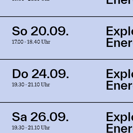
production
Exploration
of
Energy
So 20.09.
Expl
Link
to
Ene
17.00 - 18.40 Uhr
production
Exploration
of
Energy
Do 24.09.
Expl
Link
to
Ene
19.30 - 21.10 Uhr
production
Exploration
of
Energy
Sa 26.09.
Expl
Link
to
Ene
19.30 - 21.10 Uhr
production