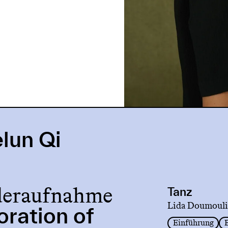
lun Qi
eraufnahme
Tanz
Lida Doumouli
oration of
Einführung