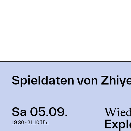
Spieldaten von Zhiye
Wied
Sa 05.09.
Link
to
Expl
19.30 - 21.10 Uhr
production
Exploration