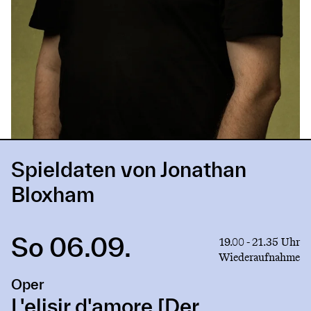
Spieldaten von Jonathan
Bloxham
So 06.09.
Link
19.00 - 21.35 Uhr
to
Wiederaufnahme
production
Oper
L'elisir
d'amore
L'elisir d'amore [Der