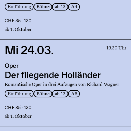
Einführung
Bühne
ab 13
A4
CHF 35 - 130
ab 1. Oktober
Mi 24.03.
Link
19.30 Uhr
to
production
Oper
Der
fliegende
Der fliegende Holländer
Holländer
Romantische Oper in drei Aufzügen von Richard Wagner
Einführung
Bühne
ab 13
A6
CHF 35 - 130
ab 1. Oktober