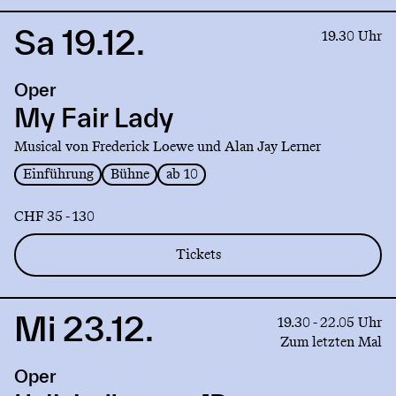
Sa 19.12.
Link
19.30 Uhr
to
production
Oper
My
Fair
My Fair Lady
Lady
Musical von Frederick Loewe und Alan Jay Lerner
Einführung
Bühne
ab 10
CHF 35 - 130
Tickets
Mi 23.12.
Link
19.30 - 22.05 Uhr
to
Zum letzten Mal
production
Oper
L'elisir