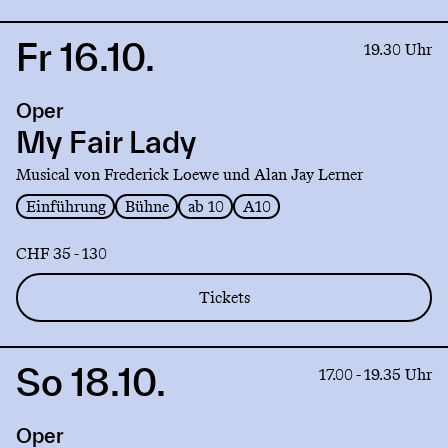
Fr 16.10.
Link
19.30 Uhr
to
production
Oper
My
Fair
My Fair Lady
Lady
Musical von Frederick Loewe und Alan Jay Lerner
Einführung
Bühne
ab 10
A10
CHF 35 - 130
Tickets
So 18.10.
Link
17.00 - 19.35 Uhr
to
production
Oper
L'elisir