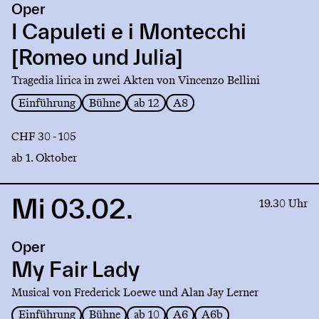
Oper
I
Capuleti
I Capuleti e i Montecchi
e
[Romeo und Julia]
i
Montecchi
Tragedia lirica in zwei Akten von Vincenzo Bellini
[Romeo
Einführung
Bühne
ab 12
A8
und
Julia]
CHF 30 - 105
ab 1. Oktober
Mi 03.02.
Link
19.30 Uhr
to
production
Oper
My
Fair
My Fair Lady
Lady
Musical von Frederick Loewe und Alan Jay Lerner
Einführung
Bühne
ab 10
A6
A6b