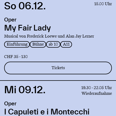
So 06.12.
Link
15.00 Uhr
to
production
Oper
My
Fair
My Fair Lady
Lady
Musical von Frederick Loewe und Alan Jay Lerner
Einführung
Bühne
ab 10
A11
CHF 35 - 130
Tickets
Mi 09.12.
Link
19.30 - 22.05 Uhr
to
Wiederaufnahme
production
Oper
I
Capuleti
I Capuleti e i Montecchi
e