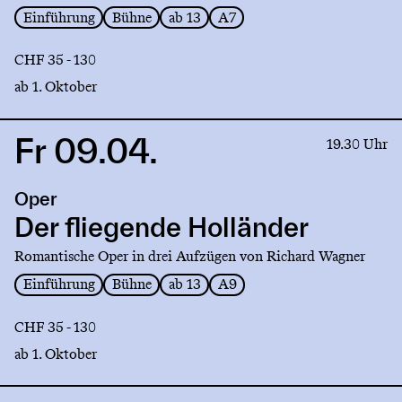
Einführung
Bühne
ab 13
A7
CHF 35 - 130
ab 1. Oktober
Fr 09.04.
Link
19.30 Uhr
to
production
Oper
Der
fliegende
Der fliegende Holländer
Holländer
Romantische Oper in drei Aufzügen von Richard Wagner
Einführung
Bühne
ab 13
A9
CHF 35 - 130
ab 1. Oktober