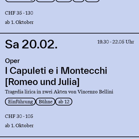
CHF 35 - 130
ab 1. Oktober
Sa 20.02.
Link
19.30 - 22.05 Uhr
to
production
Oper
I
Capuleti
I Capuleti e i Montecchi
e
[Romeo und Julia]
i
Montecchi
Tragedia lirica in zwei Akten von Vincenzo Bellini
[Romeo
Einführung
Bühne
ab 12
und
Julia]
CHF 30 - 105
ab 1. Oktober