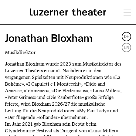
Direkt
H
zum
Jonathan Bloxham
DE
Inhalt
a
EN
Musikdirektor
u
Jonathan Bloxham wurde 2023 zum Musikdirektor des
p
Luzerner Theaters ernannt. Nachdem er in den
vergangenen Spielzeiten mit Neuproduktionen wie «La
t
Bohème», «I Capuleti e I Montecchi», «Dido and
m
Aeneas», «Idomeneo», «Die Fledermaus», «Luisa Miller»,
«Peter Grimes» und «Die Zauberflöte» große Erfolge
e
feierte, wird Bloxham 2026/27 die musikalische
n
Leitung für die Neuproduktionen «My Fair Lady» und
«Der fliegende Holländer» übernehmen.
ü
Im Jahr 2021 gab Bloxham sein Debüt beim
Glyndebourne Festival als Dirigent von «Luisa Miller»