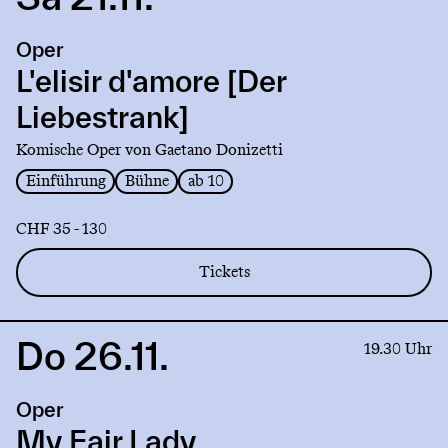
to
production
Oper
L'elisir
d'amore
L'elisir d'amore [Der
[Der
Liebestrank]
Liebestrank]
Komische Oper von Gaetano Donizetti
Einführung
Bühne
ab 10
CHF 35 - 130
Tickets
Do 26.11.
Link
19.30 Uhr
to
production
Oper
My
Fair
My Fair Lady