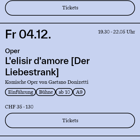
Tickets
Fr 04.12.
Link
19.30 - 22.05 Uhr
to
production
Oper
L'elisir
d'amore
L'elisir d'amore [Der
[Der
Liebestrank]
Liebestrank]
Komische Oper von Gaetano Donizetti
Einführung
Bühne
ab 10
A9
CHF 35 - 130
Tickets