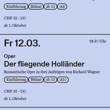
Einführung
Bühne
ab 13
A8
CHF 35 - 130
ab 1. Oktober
Fr 12.03.
Link
19.30 Uhr
to
production
Oper
Der
fliegende
Der fliegende Holländer
Holländer
Romantische Oper in drei Aufzügen von Richard Wagner
Einführung
Bühne
ab 13
A10
CHF 35 - 130
ab 1. Oktober