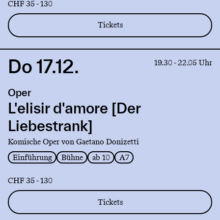
CHF 35 - 130
Tickets
Do 17.12.
Link
19.30 - 22.05 Uhr
to
production
Oper
L'elisir
d'amore
L'elisir d'amore [Der
[Der
Liebestrank]
Liebestrank]
Komische Oper von Gaetano Donizetti
Einführung
Bühne
ab 10
A7
CHF 35 - 130
Tickets