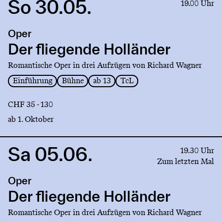
So 30.05.
Link
19.00 Uhr
to
production
Oper
Der
fliegende
Der fliegende Holländer
Holländer
Romantische Oper in drei Aufzügen von Richard Wagner
Einführung
Bühne
ab 13
TcL
CHF 35 - 130
ab 1. Oktober
Sa 05.06.
Link
19.30 Uhr
to
Zum letzten Mal
production
Oper
Der
fliegende
Der fliegende Holländer
Holländer
Romantische Oper in drei Aufzügen von Richard Wagner