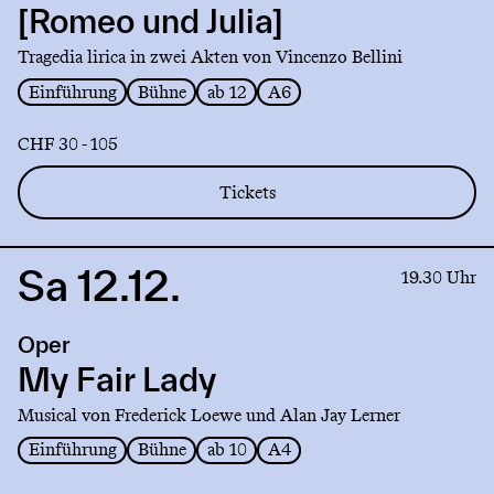
[Romeo und Julia]
i
Montecchi
Tragedia lirica in zwei Akten von Vincenzo Bellini
[Romeo
Einführung
Bühne
ab 12
A6
und
Julia]
CHF 30 - 105
Tickets
Sa 12.12.
Link
19.30 Uhr
to
production
Oper
My
Fair
My Fair Lady
Lady
Musical von Frederick Loewe und Alan Jay Lerner
Einführung
Bühne
ab 10
A4