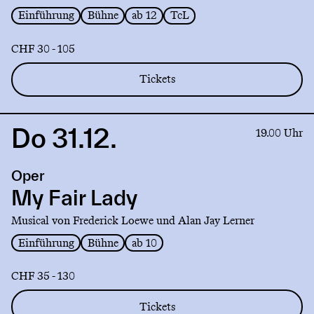
[Romeo
Einführung
Bühne
ab 12
TcL
und
Julia]
CHF 30 - 105
Tickets
Do 31.12.
Link
19.00 Uhr
to
production
Oper
My
Fair
My Fair Lady
Lady
Musical von Frederick Loewe und Alan Jay Lerner
Einführung
Bühne
ab 10
CHF 35 - 130
Tickets