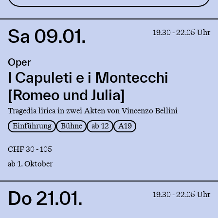
Sa 09.01.
Link
19.30 - 22.05 Uhr
to
production
Oper
I
Capuleti
I Capuleti e i Montecchi
e
[Romeo und Julia]
i
Montecchi
Tragedia lirica in zwei Akten von Vincenzo Bellini
[Romeo
Einführung
Bühne
ab 12
A19
und
Julia]
CHF 30 - 105
ab 1. Oktober
Do 21.01.
Link
19.30 - 22.05 Uhr
to
production