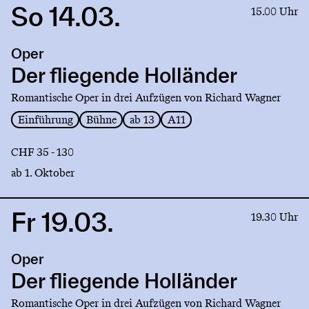
So 14.03.
Link
15.00 Uhr
to
production
Oper
Der
fliegende
Der fliegende Holländer
Holländer
Romantische Oper in drei Aufzügen von Richard Wagner
Einführung
Bühne
ab 13
A11
CHF 35 - 130
ab 1. Oktober
Fr 19.03.
Link
19.30 Uhr
to
production
Oper
Der
fliegende
Der fliegende Holländer
Holländer
Romantische Oper in drei Aufzügen von Richard Wagner