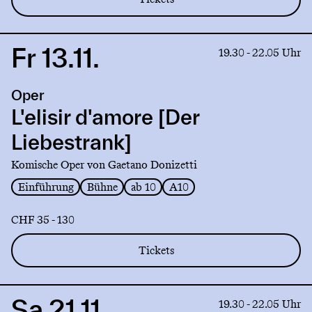
Fr 13.11.
Link
19.30 - 22.05 Uhr
to
production
Oper
L'elisir
d'amore
L'elisir d'amore [Der
[Der
Liebestrank]
Liebestrank]
Komische Oper von Gaetano Donizetti
Einführung
Bühne
ab 10
A10
CHF 35 - 130
Tickets
Sa 21.11.
Link
19.30 - 22.05 Uhr