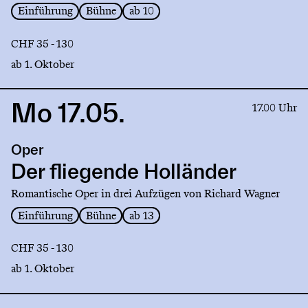
Einführung
Bühne
ab 10
CHF 35 - 130
ab 1. Oktober
Mo 17.05.
Link
17.00 Uhr
to
production
Oper
Der
fliegende
Der fliegende Holländer
Holländer
Romantische Oper in drei Aufzügen von Richard Wagner
Einführung
Bühne
ab 13
CHF 35 - 130
ab 1. Oktober