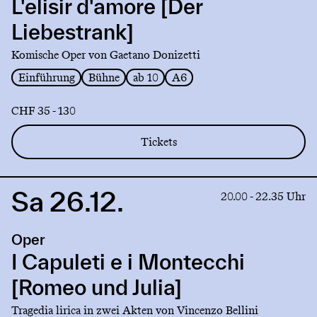
d'amore
L'elisir d'amore [Der
[Der
Liebestrank]
Liebestrank]
Komische Oper von Gaetano Donizetti
Einführung
Bühne
ab 10
A6
CHF 35 - 130
Tickets
Sa 26.12.
Link
20.00 - 22.35 Uhr
to
production
Oper
I
Capuleti
I Capuleti e i Montecchi
e
[Romeo und Julia]
i
Montecchi
Tragedia lirica in zwei Akten von Vincenzo Bellini