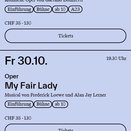
Einführung
Bühne
ab 10
A23
CHF 35 - 130
Tickets
Fr 30.10.
Link
19.30 Uhr
to
production
Oper
My
Fair
My Fair Lady
Lady
Musical von Frederick Loewe und Alan Jay Lerner
Einführung
Bühne
ab 10
CHF 35 - 130
Tickets