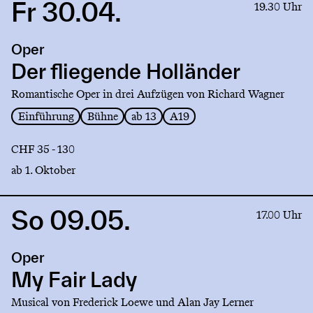
Fr 30.04.
Link
19.30 Uhr
to
production
Oper
Der
fliegende
Der fliegende Holländer
Holländer
Romantische Oper in drei Aufzügen von Richard Wagner
Einführung
Bühne
ab 13
A19
CHF 35 - 130
ab 1. Oktober
So 09.05.
Link
17.00 Uhr
to
production
Oper
My
Fair
My Fair Lady
Lady
Musical von Frederick Loewe und Alan Jay Lerner