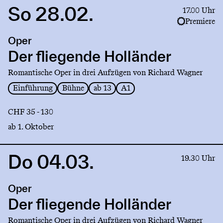
So 28.02.
Link
17.00 Uhr
to
Premiere
production
Oper
Der
fliegende
Der fliegende Holländer
Holländer
Romantische Oper in drei Aufzügen von Richard Wagner
Einführung
Bühne
ab 13
A1
CHF 35 - 130
ab 1. Oktober
Do 04.03.
Link
19.30 Uhr
to
production
Oper
Der
fliegende
Der fliegende Holländer
Holländer
Romantische Oper in drei Aufzügen von Richard Wagner