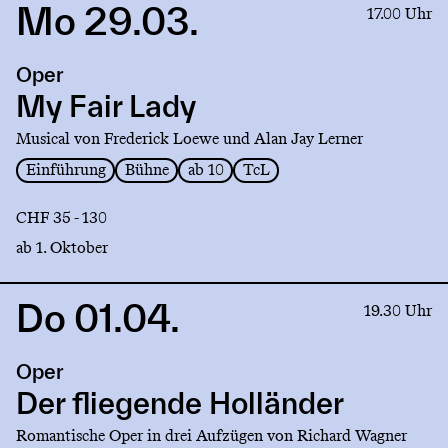
Mo 29.03.
Link
17.00 Uhr
to
production
Oper
My
Fair
My Fair Lady
Lady
Musical von Frederick Loewe und Alan Jay Lerner
Einführung
Bühne
ab 10
TcL
CHF 35 - 130
ab 1. Oktober
Do 01.04.
Link
19.30 Uhr
to
production
Oper
Der
fliegende
Der fliegende Holländer
Holländer
Romantische Oper in drei Aufzügen von Richard Wagner