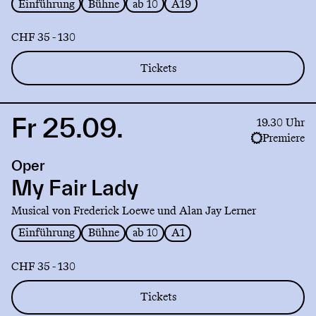
Einführung
Bühne
ab 10
A19
CHF 35 - 130
Tickets
Fr 25.09.
Link
19.30 Uhr
to
Premiere
production
Oper
My
Fair
My Fair Lady
Lady
Musical von Frederick Loewe und Alan Jay Lerner
Einführung
Bühne
ab 10
A1
CHF 35 - 130
Tickets