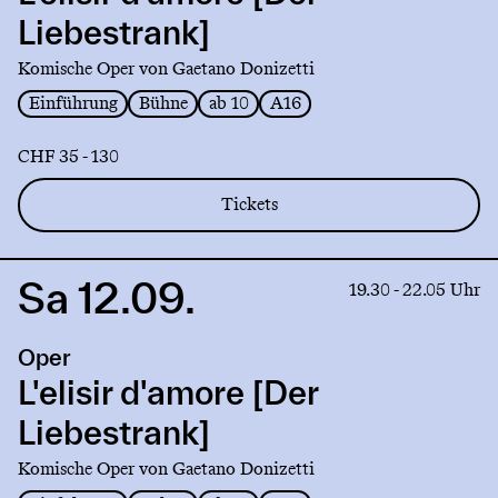
[Der
Liebestrank]
Liebestrank]
Komische Oper von Gaetano Donizetti
Einführung
Bühne
ab 10
A16
CHF 35 - 130
Tickets
Sa 12.09.
Link
19.30 - 22.05 Uhr
to
production
Oper
L'elisir
d'amore
L'elisir d'amore [Der
[Der
Liebestrank]
Liebestrank]
Komische Oper von Gaetano Donizetti