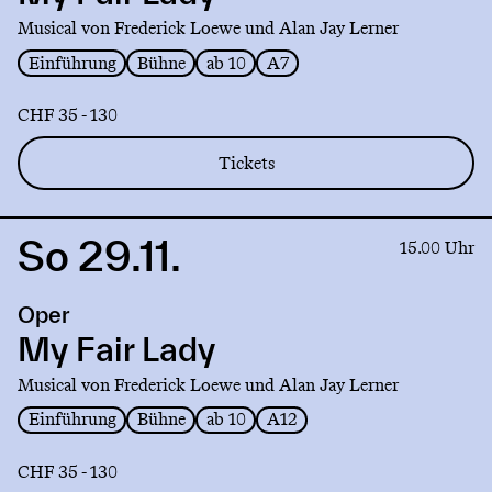
Lady
Musical von Frederick Loewe und Alan Jay Lerner
Einführung
Bühne
ab 10
A7
CHF 35 - 130
Tickets
So 29.11.
Link
15.00 Uhr
to
production
Oper
My
Fair
My Fair Lady
Lady
Musical von Frederick Loewe und Alan Jay Lerner
Einführung
Bühne
ab 10
A12
CHF 35 - 130