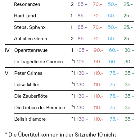
Resonanzen
2
85.–
70.–
50.–
25.–
Hard Land
1
85.–
70.–
50.–
25.–
Steps: Sphynx
1
85.–
70.–
50.–
25.–
Auf allen vieren
2
85.–
70.–
50.–
25.–
IV
Operettenrevue
1
105.–
90.–
60.–
30.–
La Tragédie de Carmen
*1
105.–
90.–
60.–
30.–
V
Peter Grimes
*1
130.–
110.–
75.–
35.–
Luisa Miller
*1
130.–
110.–
75.–
35.–
Die Zauberflöte
*1
130.–
110.–
75.–
35.–
Die Lieben der Berenice
*1
130.–
110.–
75.–
35.–
L'elisir d'amore
*1
130.–
110.–
75.–
35.–
* Die Übertitel können in der Sitzreihe 10 nicht