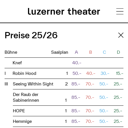
Direkt
H
zum
Preise 25/26
Inhalt
a
u
Bühne
Saalplan
A
B
C
D
p
Knef
40.–
t
I
Robin Hood
1
50.–
40.–
30.–
15.–
m
III
Seeing Within Sight
2
85.–
70.–
50.–
25.–
e
Der Raub der
85.–
70.–
50.–
25.–
Sabinerinnen
1
n
HOPE
1
85.–
70.–
50.–
25.–
ü
Hemmige
1
85.–
70.–
50.–
25.–