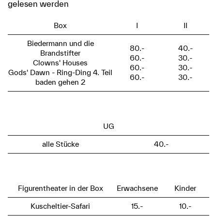
gelesen werden
Box
I
II
Biedermann und die
80.-
40.-
Brandstifter
60.-
30.-
Clowns' Houses
60.-
30.-
Gods' Dawn - Ring-Ding 4. Teil
60.-
30.-
baden gehen 2
UG
alle Stücke
40.-
Figurentheater in der Box
Erwachsene
Kinder
Kuscheltier-Safari
15.-
10.-