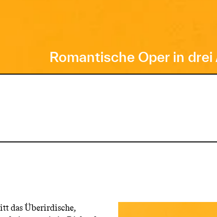
Romantische Oper in dre
tt das Überirdische,