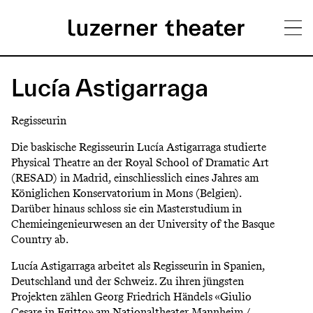
Direkt
H
zum
Lucía Astigarraga
Inhalt
a
Regisseurin
u
Die baskische Regisseurin Lucía Astigarraga studierte
p
Physical Theatre an der Royal School of Dramatic Art
(RESAD) in Madrid, einschliesslich eines Jahres am
t
Königlichen Konservatorium in Mons (Belgien).
m
Darüber hinaus schloss sie ein Masterstudium in
Chemieingenieurwesen an der University of the Basque
e
Country ab.
n
Lucía Astigarraga arbeitet als Regisseurin in Spanien,
ü
Deutschland und der Schweiz. Zu ihren jüngsten
Projekten zählen Georg Friedrich Händels «Giulio
Cesare in Egitto» am Nationaltheater Mannheim /