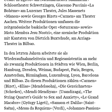
Schlosstheater Schwetzingen, Giacomo Puccinis «La
Bohème» am Luzerner Theater, Jules Massenets
«Manon» sowie Georges Bizets «Carmen» am Theater
Aachen. Weitere Produktionen umfassen die
zeitgenössische baskische Oper «Saturraran» sowie»
Moto Membra Jesu Nostri», eine szenische Produktion
mit Kantaten von Dietrich Buxtehude, am Arriaga-
Theater in Bilbao.
In den letzten Jahren arbeitete sie als
Wiederaufnahmeleiterin und Regieassistentin an mehr
als zwanzig Produktionen in Städten wie Wien, Berlin,
Hamburg, Dresden, Weimar, Budapest, Paris, Bergen,
Amsterdam, Birmingham, Luxemburg, Lyon, Barcelona
und Bilbao. Zu diesen Produktionen zählen «Carmen»
(Bizet), «Elias» (Mendelssohn), «Die Gezeichneten»
(Schreker), «Mendi-Mendiyan» (Usandizaga), «The
String Quartet’s Guide to Sex and Anxiety», «Le Grand
Macabre» (György Ligeti), «Samson et Dalila» (Saint-
Saëns), «Messa da Requiem» (Verdi), «Johannes-Passion»