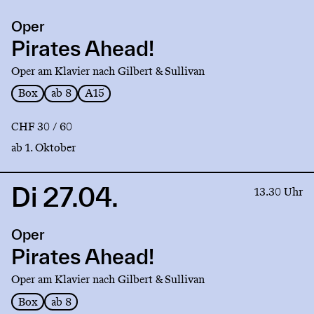
production
Oper
Pirates
Ahead!
Pirates Ahead!
Oper am Klavier nach Gilbert & Sullivan
Box
ab 8
A15
CHF 30 / 60
ab 1. Oktober
Di 27.04.
Link
13.30 Uhr
to
production
Oper
Pirates
Ahead!
Pirates Ahead!
Oper am Klavier nach Gilbert & Sullivan
Box
ab 8