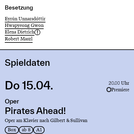
Besetzung
Eyrún Unnarsdóttir
Hwapyeong Gwon
Elena Dietrich
Robert Maszl
Spieldaten
Do 15.04.
Link
20.00 Uhr
to
Premiere
production
Oper
Pirates
Ahead!
Pirates Ahead!
Oper am Klavier nach Gilbert & Sullivan
Box
ab 8
A1