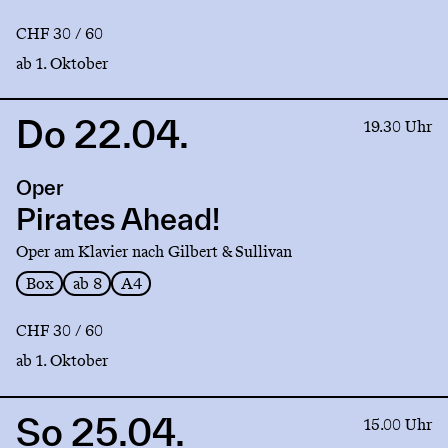
CHF 30 / 60
ab 1. Oktober
Do 22.04.
Link
19.30 Uhr
to
production
Oper
Pirates
Ahead!
Pirates Ahead!
Oper am Klavier nach Gilbert & Sullivan
Box
ab 8
A4
CHF 30 / 60
ab 1. Oktober
So 25.04.
Link
15.00 Uhr
to