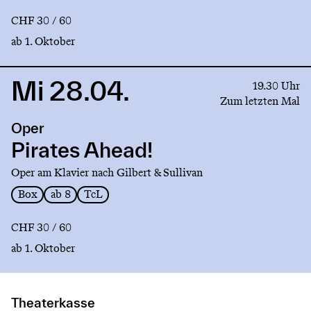
CHF 30 / 60
ab 1. Oktober
Mi 28.04.
Link
19.30 Uhr
to
Zum letzten Mal
production
Oper
Pirates
Ahead!
Pirates Ahead!
Oper am Klavier nach Gilbert & Sullivan
Box
ab 8
TcL
CHF 30 / 60
ab 1. Oktober
Theaterkasse