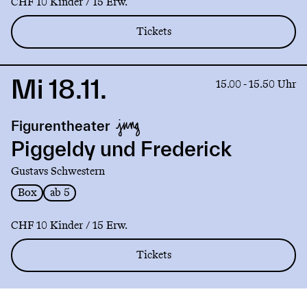
CHF 10 Kinder / 15 Erw.
Tickets
Mi 18.11.
Link
15.00 - 15.50 Uhr
to
production
Figurentheater
Piggeldy
und
Piggeldy und Frederick
Frederick
Gustavs Schwestern
Box
ab 5
CHF 10 Kinder / 15 Erw.
Tickets