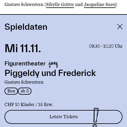
Gustavs Schwestern (
Sibylle Grüter
und
Jacqueline Surer
)
Spieldaten
Mi 11.11.
Link
09.30 - 10.20 Uhr
to
production
Figurentheater
Piggeldy
und
Piggeldy und Frederick
Frederick
Gustavs Schwestern
Box
ab 5
CHF 10 Kinder / 15 Erw.
Letzte Tickets