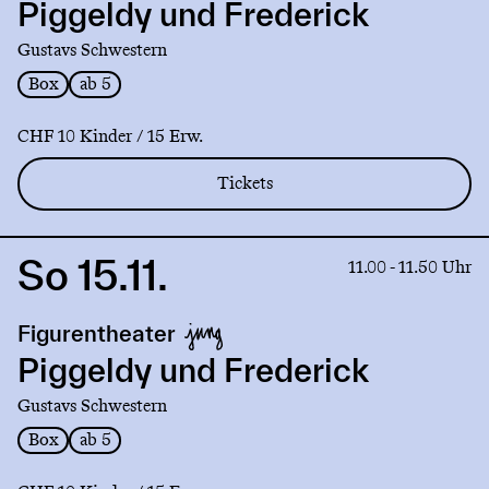
und
Piggeldy und Frederick
Frederick
Gustavs Schwestern
Box
ab 5
CHF 10 Kinder / 15 Erw.
Tickets
So 15.11.
Link
11.00 - 11.50 Uhr
to
production
Figurentheater
Piggeldy
und
Piggeldy und Frederick
Frederick
Gustavs Schwestern
Box
ab 5