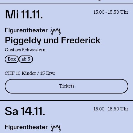
Mi 11.11.
Link
15.00 - 15.50 Uhr
to
production
Figurentheater
Piggeldy
und
Piggeldy und Frederick
Frederick
Gustavs Schwestern
Box
ab 5
CHF 10 Kinder / 15 Erw.
Tickets
Sa 14.11.
Link
15.00 - 15.50 Uhr
to
production
Figurentheater
Piggeldy