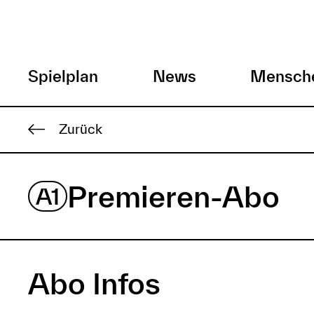
H
Spielplan
News
Mensch
a
Direkt
Zurück
zum
u
Inhalt
p
Premieren-Abo
A1
t
m
Abo Infos
e