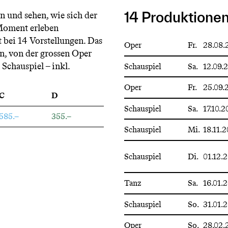
n und sehen, wie sich der
14 Produktione
Moment erleben
 bei 14 Vorstellungen. Das
Oper
Fr.
28.08.
en, von der grossen Oper
Schauspiel – inkl.
Schauspiel
Sa.
12.09.
Oper
Fr.
25.09.
C
D
Schauspiel
Sa.
17.10.
585.–
355.–
Schauspiel
Mi.
18.11.
Schauspiel
Di.
01.12.
Tanz
Sa.
16.01.
Schauspiel
So.
31.01.
Oper
So.
28.02.