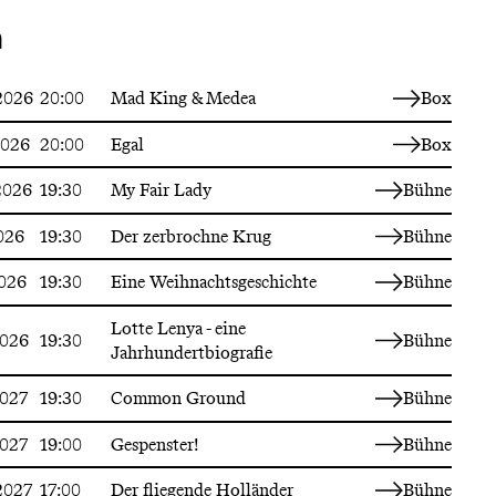
n
2026
20:00
Mad King & Medea
Box
2026
20:00
Egal
Box
2026
19:30
My Fair Lady
Bühne
2026
19:30
Der zerbrochne Krug
Bühne
2026
19:30
Eine Weihnachtsgeschichte
Bühne
Lotte Lenya - eine
2026
19:30
Bühne
Jahrhundertbiografie
2027
19:30
Common Ground
Bühne
2027
19:00
Gespenster!
Bühne
2027
17:00
Der fliegende Holländer
Bühne