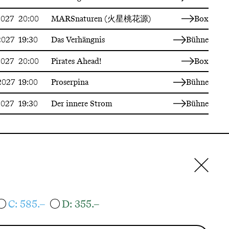
2027
20:00
MARSnaturen (火星桃花源)
Box
2027
19:30
Das Verhängnis
Bühne
2027
20:00
Pirates Ahead!
Box
2027
19:00
Proserpina
Bühne
2027
19:30
Der innere Strom
Bühne
C: 585.–
D: 355.–