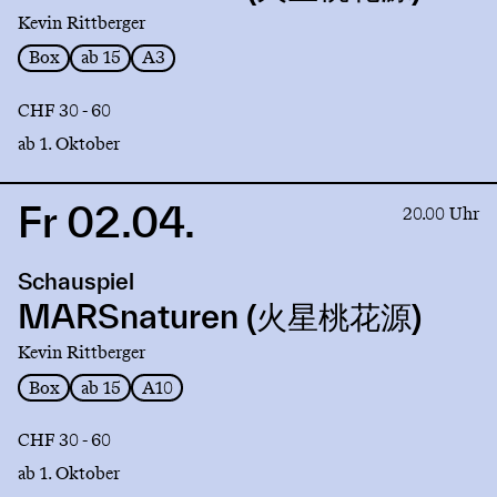
星
Kevin Rittberger
桃
花
Box
ab 15
A3
源)
CHF 30 - 60
ab 1. Oktober
Fr 02.04.
Link
20.00 Uhr
to
production
Schauspiel
MARSnaturen
(火
MARSnaturen (火星桃花源)
星
Kevin Rittberger
桃
花
Box
ab 15
A10
源)
CHF 30 - 60
ab 1. Oktober