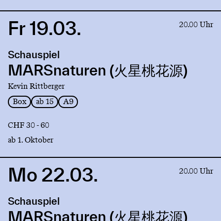
Fr 19.03.
Link
20.00 Uhr
to
production
Schauspiel
MARSnaturen
(火
MARSnaturen (火星桃花源)
星
Kevin Rittberger
桃
花
Box
ab 15
A9
源)
CHF 30 - 60
ab 1. Oktober
Mo 22.03.
Link
20.00 Uhr
to
production
Schauspiel
MARSnaturen
(火
MARSnaturen (火星桃花源)