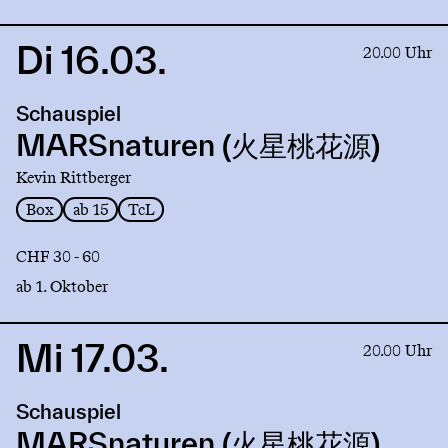
Di 16.03.
Link
20.00 Uhr
to
production
Schauspiel
MARSnaturen
(火
MARSnaturen (火星桃花源)
星
Kevin Rittberger
桃
花
Box
ab 15
TcL
源)
CHF 30 - 60
ab 1. Oktober
Mi 17.03.
Link
20.00 Uhr
to
production
Schauspiel
MARSnaturen
(火
MARSnaturen (火星桃花源)