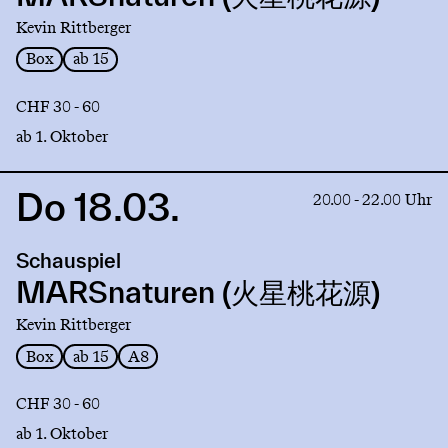
星
Kevin Rittberger
桃
花
Box
ab 15
源)
CHF 30 - 60
ab 1. Oktober
Do 18.03.
Link
20.00 - 22.00 Uhr
to
production
Schauspiel
MARSnaturen
(火
MARSnaturen (火星桃花源)
星
Kevin Rittberger
桃
花
Box
ab 15
A8
源)
CHF 30 - 60
ab 1. Oktober