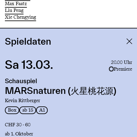
Max Faatz
Liu Peng
Xie Chengying
Spieldaten
Sa 13.03.
Link
20.00 Uhr
to
Premiere
production
Schauspiel
MARSnaturen
(火
MARSnaturen (火星桃花源)
星
Kevin Rittberger
桃
花
Box
ab 15
A1
源)
CHF 30 - 60
ab 1. Oktober