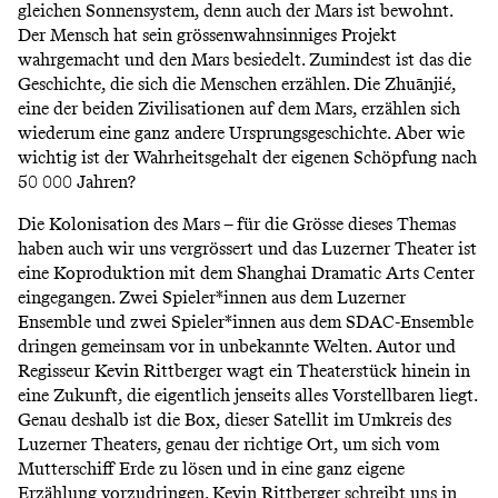
gleichen Sonnensystem, denn auch der Mars ist bewohnt.
Der Mensch hat sein grössenwahnsinniges Projekt
wahrgemacht und den Mars besiedelt. Zumindest ist das die
Geschichte, die sich die Menschen erzählen. Die Zhuānjié,
eine der beiden Zivilisationen auf dem Mars, erzählen sich
wiederum eine ganz andere Ursprungsgeschichte. Aber wie
wichtig ist der Wahrheitsgehalt der eigenen Schöpfung nach
50 000 Jahren?
Die Kolonisation des Mars – für die Grösse dieses Themas
haben auch wir uns vergrössert und das Luzerner Theater ist
eine Koproduktion mit dem Shanghai Dramatic Arts Center
eingegangen. Zwei Spieler*innen aus dem Luzerner
Ensemble und zwei Spieler*innen aus dem SDAC-Ensemble
dringen gemeinsam vor in unbekannte Welten. Autor und
Regisseur Kevin Rittberger wagt ein Theaterstück hinein in
eine Zukunft, die eigentlich jenseits alles Vorstellbaren liegt.
Genau deshalb ist die Box, dieser Satellit im Umkreis des
Luzerner Theaters, genau der richtige Ort, um sich vom
Mutterschiff Erde zu lösen und in eine ganz eigene
Erzählung vorzudringen. Kevin Rittberger schreibt uns in