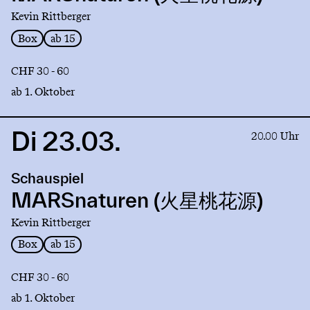
星
Kevin Rittberger
桃
花
Box
ab 15
源)
CHF 30 - 60
ab 1. Oktober
Di 23.03.
Link
20.00 Uhr
to
production
Schauspiel
MARSnaturen
(火
MARSnaturen (火星桃花源)
星
Kevin Rittberger
桃
花
Box
ab 15
源)
CHF 30 - 60
ab 1. Oktober