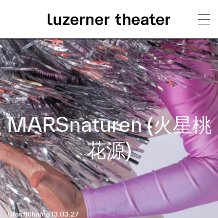
Direkt
H
zum
Inhalt
a
u
p
MARSnaturen (火星桃
t
m
花源)
e
n
ü
Uraufführung 13.03.27