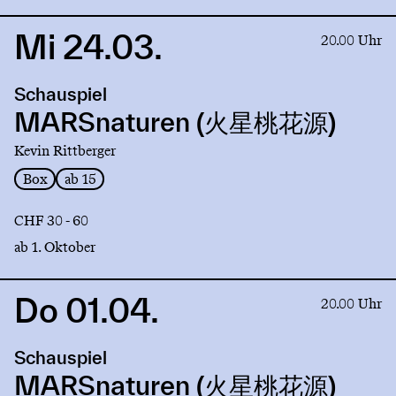
Mi 24.03.
Link
20.00 Uhr
to
production
Schauspiel
MARSnaturen
(火
MARSnaturen (火星桃花源)
星
Kevin Rittberger
桃
花
Box
ab 15
源)
CHF 30 - 60
ab 1. Oktober
Do 01.04.
Link
20.00 Uhr
to
production
Schauspiel
MARSnaturen
(火
MARSnaturen (火星桃花源)