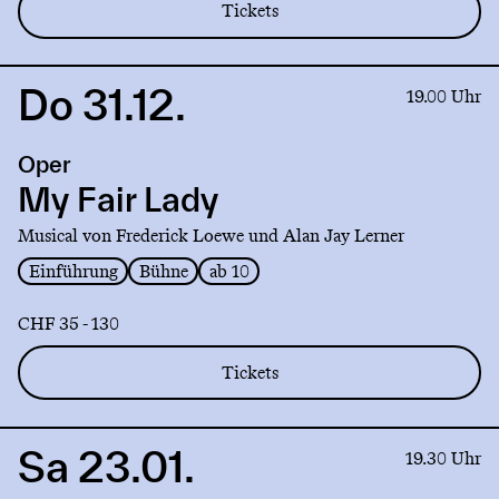
Tickets
Do 31.12.
Link
19.00 Uhr
to
production
Oper
My
Fair
My Fair Lady
Lady
Musical von Frederick Loewe und Alan Jay Lerner
Einführung
Bühne
ab 10
CHF 35 - 130
Tickets
Sa 23.01.
Link
19.30 Uhr
to