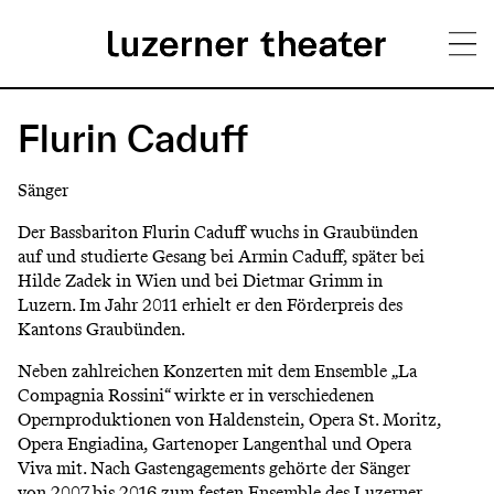
Direkt
H
zum
Flurin Caduff
Inhalt
a
Sänger
u
Der Bassbariton Flurin Caduff wuchs in Graubünden
p
auf und studierte Gesang bei Armin Caduff, später bei
Hilde Zadek in Wien und bei Dietmar Grimm in
t
Luzern. Im Jahr 2011 erhielt er den Förderpreis des
m
Kantons Graubünden.
e
Neben zahlreichen Konzerten mit dem Ensemble „La
Compagnia Rossini“ wirkte er in verschiedenen
n
Opernproduktionen von Haldenstein, Opera St. Moritz,
ü
Opera Engiadina, Gartenoper Langenthal und Opera
Viva mit. Nach Gastengagements gehörte der Sänger
von 2007 bis 2016 zum festen Ensemble des Luzerner