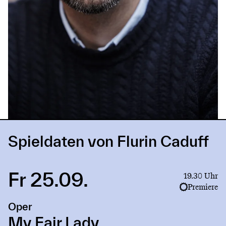
Spieldaten von Flurin Caduff
Fr 25.09.
Link
19.30 Uhr
to
Premiere
production
Oper
My
Fair
My Fair Lady