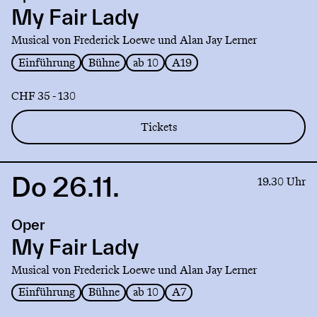
Fair
My Fair Lady
Lady
Musical von Frederick Loewe und Alan Jay Lerner
Einführung
Bühne
ab 10
A19
CHF 35 - 130
Tickets
Do 26.11.
Link
19.30 Uhr
to
production
Oper
My
Fair
My Fair Lady
Lady
Musical von Frederick Loewe und Alan Jay Lerner
Einführung
Bühne
ab 10
A7