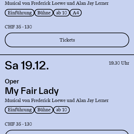
Musical von Frederick Loewe und Alan Jay Lerner
Einführung
Bühne
ab 10
A4
CHF 35 - 130
Tickets
Sa 19.12.
Link
19.30 Uhr
to
production
Oper
My
Fair
My Fair Lady
Lady
Musical von Frederick Loewe und Alan Jay Lerner
Einführung
Bühne
ab 10
CHF 35 - 130