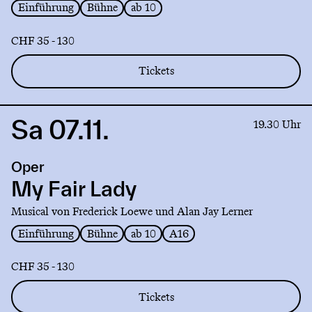
Einführung
Bühne
ab 10
CHF 35 - 130
Tickets
Sa 07.11.
Link
19.30 Uhr
to
production
Oper
My
Fair
My Fair Lady
Lady
Musical von Frederick Loewe und Alan Jay Lerner
Einführung
Bühne
ab 10
A16
CHF 35 - 130
Tickets