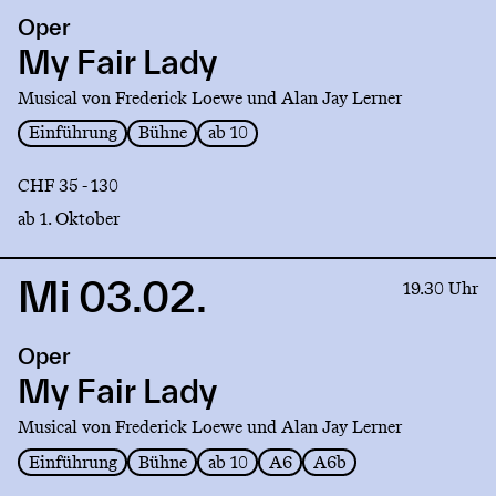
production
Oper
My
Fair
My Fair Lady
Lady
Musical von Frederick Loewe und Alan Jay Lerner
Einführung
Bühne
ab 10
CHF 35 - 130
ab 1. Oktober
Mi 03.02.
Link
19.30 Uhr
to
production
Oper
My
Fair
My Fair Lady
Lady
Musical von Frederick Loewe und Alan Jay Lerner
Einführung
Bühne
ab 10
A6
A6b