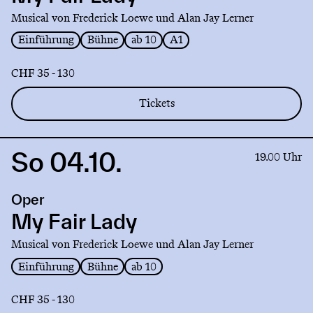
Lady
Musical von Frederick Loewe und Alan Jay Lerner
Einführung
Bühne
ab 10
A1
CHF 35 - 130
Tickets
So 04.10.
Link
19.00 Uhr
to
production
Oper
My
Fair
My Fair Lady
Lady
Musical von Frederick Loewe und Alan Jay Lerner
Einführung
Bühne
ab 10
CHF 35 - 130