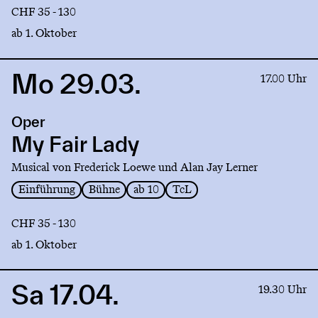
CHF 35 - 130
ab 1. Oktober
Mo 29.03.
Link
17.00 Uhr
to
production
Oper
My
Fair
My Fair Lady
Lady
Musical von Frederick Loewe und Alan Jay Lerner
Einführung
Bühne
ab 10
TcL
CHF 35 - 130
ab 1. Oktober
Sa 17.04.
Link
19.30 Uhr
to