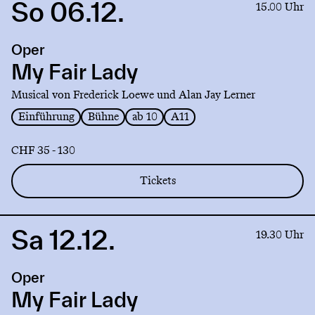
So 06.12.
Link
15.00 Uhr
to
production
Oper
My
Fair
My Fair Lady
Lady
Musical von Frederick Loewe und Alan Jay Lerner
Einführung
Bühne
ab 10
A11
CHF 35 - 130
Tickets
Sa 12.12.
Link
19.30 Uhr
to
production
Oper
My
Fair
My Fair Lady
Lady