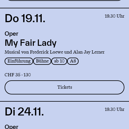
Do 19.11.
Link
19.30 Uhr
to
production
Oper
My
Fair
My Fair Lady
Lady
Musical von Frederick Loewe und Alan Jay Lerner
Einführung
Bühne
ab 10
A8
CHF 35 - 130
Tickets
Di 24.11.
Link
19.30 Uhr
to
production
Oper
My