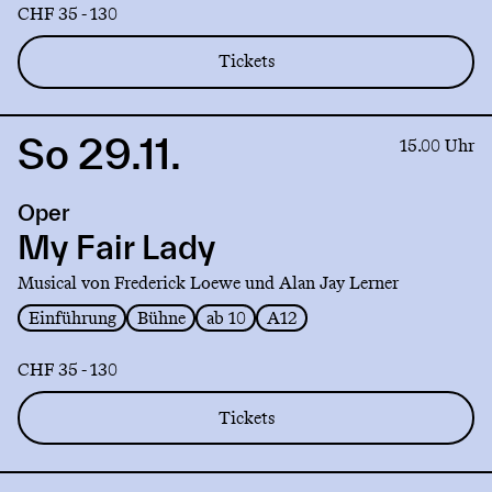
CHF 35 - 130
Tickets
So 29.11.
Link
15.00 Uhr
to
production
Oper
My
Fair
My Fair Lady
Lady
Musical von Frederick Loewe und Alan Jay Lerner
Einführung
Bühne
ab 10
A12
CHF 35 - 130
Tickets