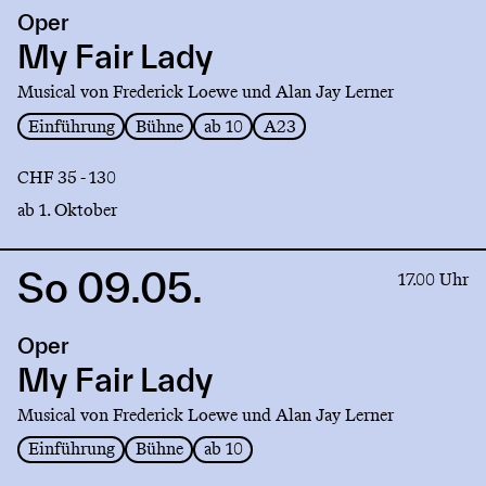
production
Oper
My
Fair
My Fair Lady
Lady
Musical von Frederick Loewe und Alan Jay Lerner
Einführung
Bühne
ab 10
A23
CHF 35 - 130
ab 1. Oktober
So 09.05.
Link
17.00 Uhr
to
production
Oper
My
Fair
My Fair Lady
Lady
Musical von Frederick Loewe und Alan Jay Lerner
Einführung
Bühne
ab 10