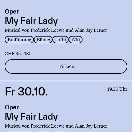
production
Oper
My
Fair
My Fair Lady
Lady
Musical von Frederick Loewe und Alan Jay Lerner
Einführung
Bühne
ab 10
A10
CHF 35 - 130
Tickets
Fr 30.10.
Link
19.30 Uhr
to
production
Oper
My
Fair
My Fair Lady
Lady
Musical von Frederick Loewe und Alan Jay Lerner