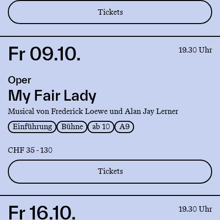
Tickets
Fr 09.10.
Link
19.30 Uhr
to
production
Oper
My
Fair
My Fair Lady
Lady
Musical von Frederick Loewe und Alan Jay Lerner
Einführung
Bühne
ab 10
A9
CHF 35 - 130
Tickets
Fr 16.10.
Link
19.30 Uhr
to