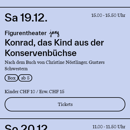
Sa 19.12.
Link
15.00 - 15.50 Uhr
to
production
Figurentheater
Konrad,
das
Konrad, das Kind aus der
Kind
Konservenbüchse
aus
der
Nach dem Buch von Christine Nöstlinger. Gustavs
Konservenbüchse
Schwestern
Box
ab 5
Kinder CHF 10 / Erw. CHF 15
Tickets
So 20.12.
Link
11.00 - 11.50 Uhr