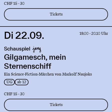
CHF 15 - 30
Tickets
Di 22.09.
Link
19.00 - 20.10 Uhr
to
production
Schauspiel
Gilgamesch,
mein
Gilgamesch, mein
Sternenschiff
Sternenschiff
Ein Science-Fiction-Märchen von Markolf Naujoks
UG
ab 12
CHF 15 - 30
Tickets