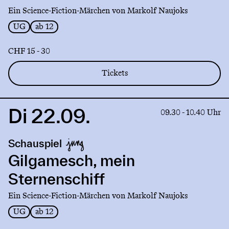
Ein Science-Fiction-Märchen von Markolf Naujoks
UG
ab 12
CHF 15 - 30
Tickets
Di 22.09.
Link
09.30 - 10.40 Uhr
to
production
Schauspiel
Gilgamesch,
mein
Gilgamesch, mein
Sternenschiff
Sternenschiff
Ein Science-Fiction-Märchen von Markolf Naujoks
UG
ab 12