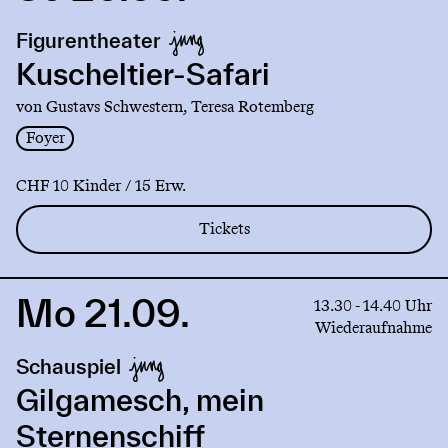
to
production
Figurentheater
Kuscheltier-
Safari
Kuscheltier-Safari
von Gustavs Schwestern, Teresa Rotemberg
Foyer
CHF 10 Kinder / 15 Erw.
Tickets
Mo 21.09.
Link
13.30 - 14.40 Uhr
to
Wiederaufnahme
production
Schauspiel
Gilgamesch,
mein
Gilgamesch, mein
Sternenschiff
Sternenschiff