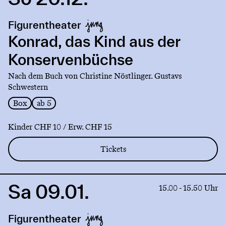
to
production
Figurentheater
Konrad,
das
Konrad, das Kind aus der
Kind
Konservenbüchse
aus
der
Nach dem Buch von Christine Nöstlinger. Gustavs
Konservenbüchse
Schwestern
Box
ab 5
Kinder CHF 10 / Erw. CHF 15
Tickets
Sa 09.01.
Link
15.00 - 15.50 Uhr
to
production
Figurentheater
Die