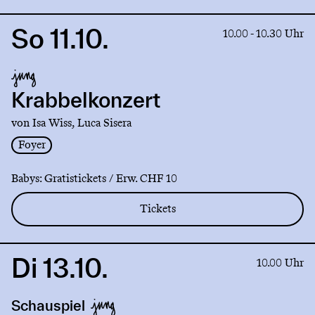
So 11.10.
Link
10.00 - 10.30 Uhr
to
production
Krabbelkonzert
Krabbelkonzert
von Isa Wiss, Luca Sisera
Foyer
Babys: Gratistickets / Erw. CHF 10
Tickets
Di 13.10.
Link
10.00 Uhr
to
production
Schauspiel
Ronny