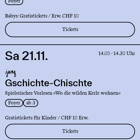
Foyer
Babys: Gratistickets / Erw. CHF 10
Tickets
Sa 21.11.
Link
14.00 - 14.30 Uhr
to
production
Gschichte-
Chischte
Gschichte-Chischte
Spielerisches Vorlesen «Wo die wilden Kerle wohnen»
Foyer
ab 3
Gratistickets für Kinder / CHF 10 Erw.
Tickets