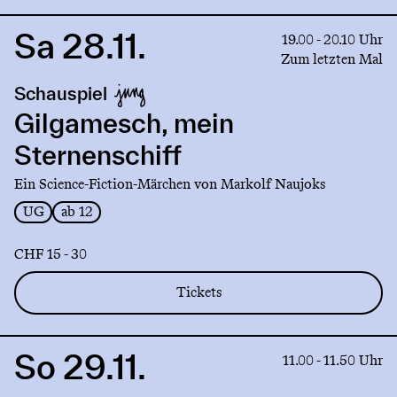
Sa 28.11.
Link
19.00 - 20.10 Uhr
to
Zum letzten Mal
production
Schauspiel
Gilgamesch,
mein
Gilgamesch, mein
Sternenschiff
Sternenschiff
Ein Science-Fiction-Märchen von Markolf Naujoks
UG
ab 12
CHF 15 - 30
Tickets
So 29.11.
Link
11.00 - 11.50 Uhr
to