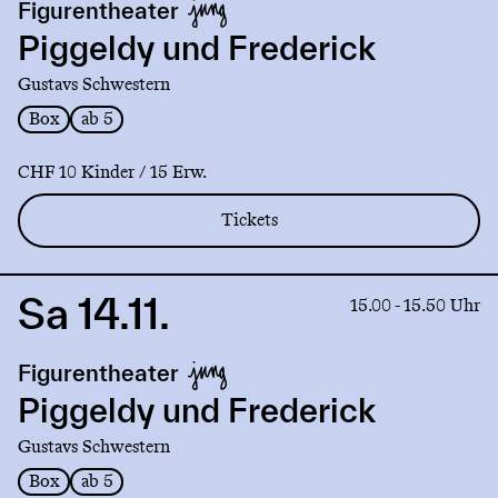
Figurentheater
Piggeldy
und
Piggeldy und Frederick
Frederick
Gustavs Schwestern
Box
ab 5
CHF 10 Kinder / 15 Erw.
Tickets
Sa 14.11.
Link
15.00 - 15.50 Uhr
to
production
Figurentheater
Piggeldy
und
Piggeldy und Frederick
Frederick
Gustavs Schwestern
Box
ab 5