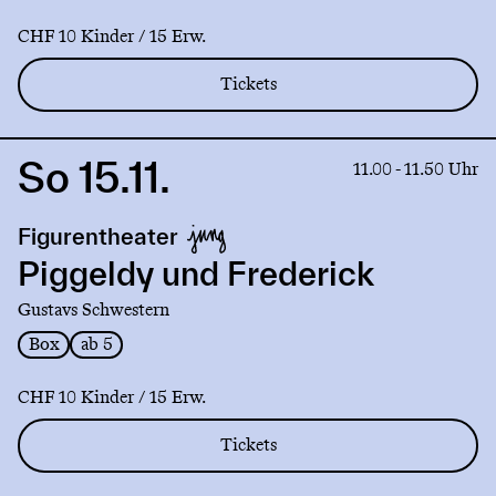
CHF 10 Kinder / 15 Erw.
Tickets
So 15.11.
Link
11.00 - 11.50 Uhr
to
production
Figurentheater
Piggeldy
und
Piggeldy und Frederick
Frederick
Gustavs Schwestern
Box
ab 5
CHF 10 Kinder / 15 Erw.
Tickets