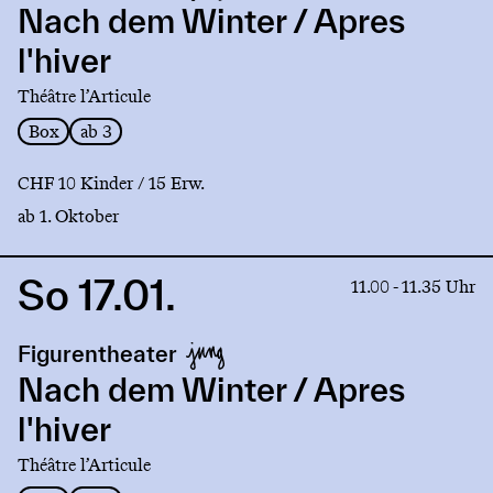
dem
Nach dem Winter / Apres
Winter
l'hiver
/
Apres
Théâtre l’Articule
l'hiver
Box
ab 3
CHF 10 Kinder / 15 Erw.
ab 1. Oktober
So 17.01.
Link
11.00 - 11.35 Uhr
to
production
Figurentheater
Nach
dem
Nach dem Winter / Apres
Winter
l'hiver
/
Apres
Théâtre l’Articule
l'hiver