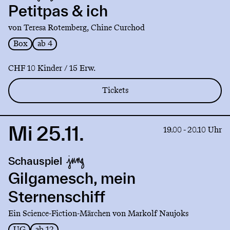
&
Petitpas & ich
ich
von Teresa Rotemberg, Chine Curchod
Box
ab 4
CHF 10 Kinder / 15 Erw.
Tickets
Mi 25.11.
Link
19.00 - 20.10 Uhr
to
production
Schauspiel
Gilgamesch,
mein
Gilgamesch, mein
Sternenschiff
Sternenschiff
Ein Science-Fiction-Märchen von Markolf Naujoks
UG
ab 12