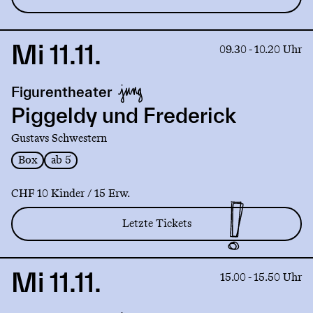
Mi 11.11.
Link
09.30 - 10.20 Uhr
to
production
Figurentheater
Piggeldy
und
Piggeldy und Frederick
Frederick
Gustavs Schwestern
Box
ab 5
CHF 10 Kinder / 15 Erw.
Letzte Tickets
Mi 11.11.
Link
15.00 - 15.50 Uhr
to
production