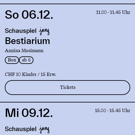
So 06.12.
Link
11.00 - 11.45 Uhr
to
production
Schauspiel
Bestiarium
Bestiarium
Annina Mosimann
Box
ab 5
CHF 10 Kinder / 15 Erw.
Tickets
Mi 09.12.
Link
15.00 - 15.45 Uhr
to
production
Schauspiel
Bestiarium