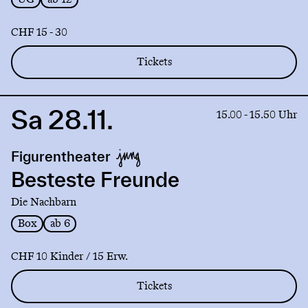
CHF 15 - 30
Tickets
Sa 28.11.
Link
15.00 - 15.50 Uhr
to
production
Figurentheater
Besteste
Freunde
Besteste Freunde
Die Nachbarn
Box
ab 6
CHF 10 Kinder / 15 Erw.
Tickets