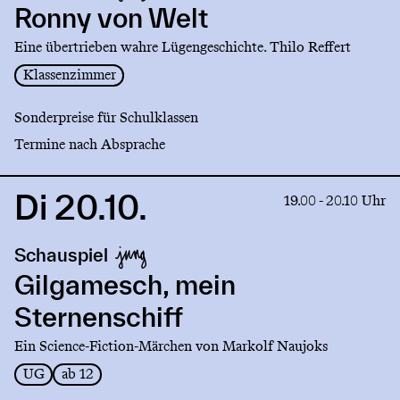
von
Ronny von Welt
Welt
Eine übertrieben wahre Lügengeschichte. Thilo Reffert
Klassenzimmer
Sonderpreise für Schulklassen
Termine nach Absprache
Di 20.10.
Link
19.00 - 20.10 Uhr
to
production
Schauspiel
Gilgamesch,
mein
Gilgamesch, mein
Sternenschiff
Sternenschiff
Ein Science-Fiction-Märchen von Markolf Naujoks
UG
ab 12