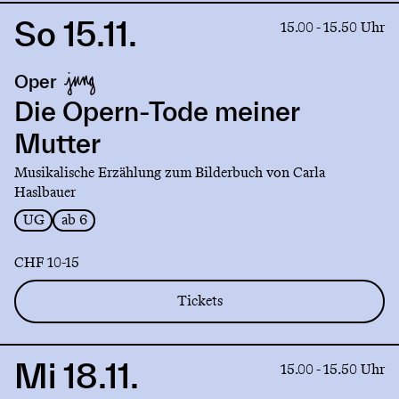
So 15.11.
Link
15.00 - 15.50 Uhr
to
production
Oper
Die
Opern-
Die Opern-Tode meiner
Tode
Mutter
meiner
Mutter
Musikalische Erzählung zum Bilderbuch von Carla
Haslbauer
UG
ab 6
CHF 10-15
Tickets
Mi 18.11.
Link
15.00 - 15.50 Uhr
to