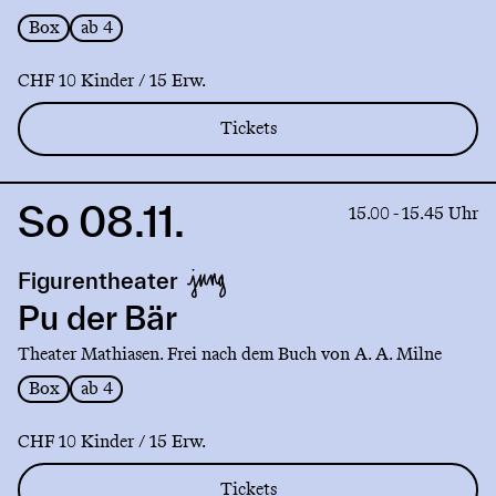
Box
ab 4
CHF 10 Kinder / 15 Erw.
Tickets
So 08.11.
Link
15.00 - 15.45 Uhr
to
production
Figurentheater
Pu
der
Pu der Bär
Bär
Theater Mathiasen. Frei nach dem Buch von A. A. Milne
Box
ab 4
CHF 10 Kinder / 15 Erw.
Tickets