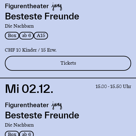
production
Figurentheater
Besteste
Freunde
Besteste Freunde
Die Nachbarn
Box
ab 6
A15
CHF 10 Kinder / 15 Erw.
Tickets
Mi 02.12.
Link
15.00 - 15.50 Uhr
to
production
Figurentheater
Besteste
Freunde
Besteste Freunde
Die Nachbarn
Box
ab 6