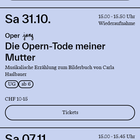
Sa 31.10.
Link
15.00 - 15.50 Uhr
to
Wiederaufnahme
production
Oper
Die
Opern-
Die Opern-Tode meiner
Tode
Mutter
meiner
Mutter
Musikalische Erzählung zum Bilderbuch von Carla
Haslbauer
UG
ab 6
CHF 10-15
Tickets
Sa 07.11.
Link
15.00 - 15.45 Uhr