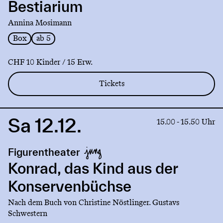
Bestiarium
Annina Mosimann
Box
ab 5
CHF 10 Kinder / 15 Erw.
Tickets
Sa 12.12.
Link
15.00 - 15.50 Uhr
to
production
Figurentheater
Konrad,
das
Konrad, das Kind aus der
Kind
Konservenbüchse
aus
der
Nach dem Buch von Christine Nöstlinger. Gustavs
Konservenbüchse
Schwestern