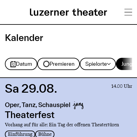
Direkt
H
zum
Kalender
Inhalt
a
u
Spielorte
Sparte
Datum
Premieren
Spielorte
Jung
p
t
Sa 29.08.
Link
14.00 Uhr
m
to
production
e
Oper, Tanz, Schauspiel
Theaterfest
n
Theaterfest
ü
Vorhang auf für alle: Ein Tag der offenen Theatertüren
Einführung
Bühne