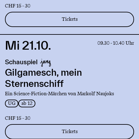
CHF 15 - 30
Tickets
Mi 21.10.
Link
09.30 - 10.40 Uhr
to
production
Schauspiel
Gilgamesch,
mein
Gilgamesch, mein
Sternenschiff
Sternenschiff
Ein Science-Fiction-Märchen von Markolf Naujoks
UG
ab 12
CHF 15 - 30
Tickets