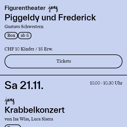
production
Figurentheater
Piggeldy
und
Piggeldy und Frederick
Frederick
Gustavs Schwestern
Box
ab 5
CHF 10 Kinder / 15 Erw.
Tickets
Sa 21.11.
Link
10.00 - 10.30 Uhr
to
production
Krabbelkonzert
Krabbelkonzert
von Isa Wiss, Luca Sisera