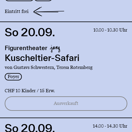
Eintritt frei
So 20.09.
Link
10.00 - 10.30 Uhr
to
production
Figurentheater
Kuscheltier-
Safari
Kuscheltier-Safari
von Gustavs Schwestern, Teresa Rotemberg
Foyer
CHF 10 Kinder / 15 Erw.
Ausverkauft
So 20.09.
Link
14.00 - 14.30 Uhr