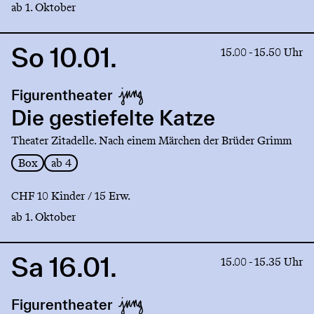
ab 1. Oktober
So 10.01.
Link
15.00 - 15.50 Uhr
to
production
Figurentheater
Die
gestiefelte
Die gestiefelte Katze
Katze
Theater Zitadelle. Nach einem Märchen der Brüder Grimm
Box
ab 4
CHF 10 Kinder / 15 Erw.
ab 1. Oktober
Sa 16.01.
Link
15.00 - 15.35 Uhr
to
production
Figurentheater
Nach