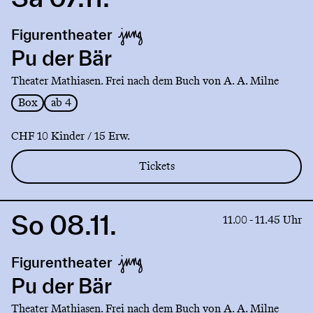
to
production
Figurentheater
Pu
der
Pu der Bär
Bär
Theater Mathiasen. Frei nach dem Buch von A. A. Milne
Box
ab 4
CHF 10 Kinder / 15 Erw.
Tickets
So 08.11.
Link
11.00 - 11.45 Uhr
to
production
Figurentheater
Pu
der
Pu der Bär
Bär
Theater Mathiasen. Frei nach dem Buch von A. A. Milne