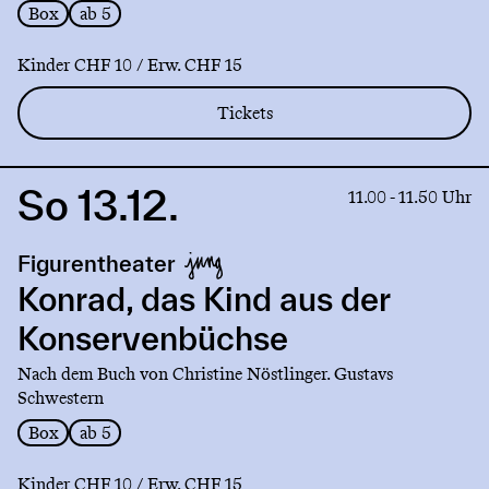
Box
ab 5
Kinder CHF 10 / Erw. CHF 15
Tickets
So 13.12.
Link
11.00 - 11.50 Uhr
to
production
Figurentheater
Konrad,
das
Konrad, das Kind aus der
Kind
Konservenbüchse
aus
der
Nach dem Buch von Christine Nöstlinger. Gustavs
Konservenbüchse
Schwestern
Box
ab 5
Kinder CHF 10 / Erw. CHF 15