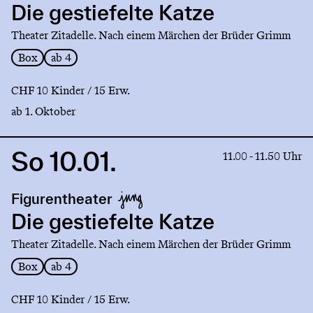
gestiefelte
Die gestiefelte Katze
Katze
Theater Zitadelle. Nach einem Märchen der Brüder Grimm
Box
ab 4
CHF 10 Kinder / 15 Erw.
ab 1. Oktober
So 10.01.
Link
11.00 - 11.50 Uhr
to
production
Figurentheater
Die
gestiefelte
Die gestiefelte Katze
Katze
Theater Zitadelle. Nach einem Märchen der Brüder Grimm
Box
ab 4
CHF 10 Kinder / 15 Erw.