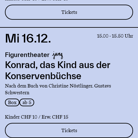
Tickets
Mi 16.12.
Link
15.00 - 15.50 Uhr
to
production
Figurentheater
Konrad,
das
Konrad, das Kind aus der
Kind
Konservenbüchse
aus
der
Nach dem Buch von Christine Nöstlinger. Gustavs
Konservenbüchse
Schwestern
Box
ab 5
Kinder CHF 10 / Erw. CHF 15
Tickets