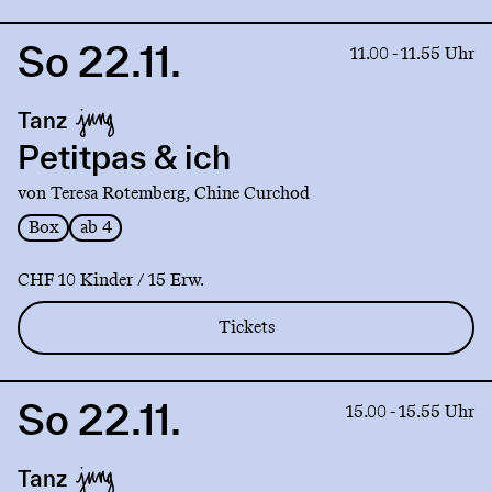
So 22.11.
Link
11.00 - 11.55 Uhr
to
production
Tanz
Petitpas
&
Petitpas & ich
ich
von Teresa Rotemberg, Chine Curchod
Box
ab 4
CHF 10 Kinder / 15 Erw.
Tickets
So 22.11.
Link
15.00 - 15.55 Uhr
to
production
Tanz
Petitpas