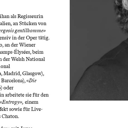
ihan als Regisseurin
alien, an Stücken von
urgeois gentilhomme»
ensiv in der Oper tätig.
no, an der Wiener
hamps-Élysées, beim
n der Welsh National
ional
, Madrid, Glasgow),
 Barcelona), «
Die
) oder
 arbeitete sie für den
«
Entropy»,
einem
ekt sowie für Live-
s Chaton.