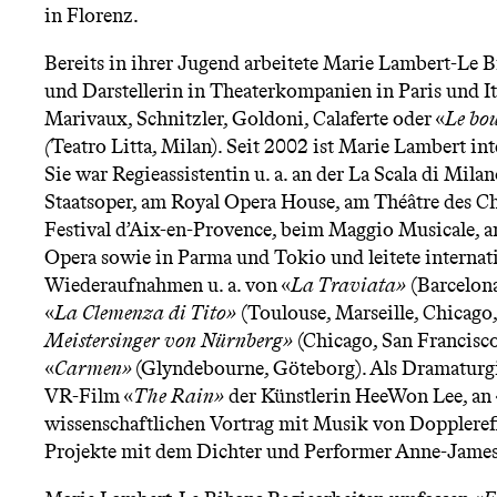
n
in Florenz.
Bereits in ihrer Jugend arbeitete Marie Lambert-Le B
ü
und Darstellerin in Theaterkompanien in Paris und It
Marivaux, Schnitzler, Goldoni, Calaferte oder «
Le bo
(
Teatro Litta, Milan). Seit 2002 ist Marie Lambert int
Sie war Regieassistentin u. a. an der La Scala di Mila
Staatsoper, am Royal Opera House, am Théâtre des C
Festival d’Aix-en-Provence, beim Maggio Musicale, a
Opera sowie in Parma und Tokio und leitete internat
Wiederaufnahmen u. a. von «
La Traviata»
(Barcelona
«
La Clemenza di Tito»
(Toulouse, Marseille, Chicago,
Meistersinger von Nürnberg»
(Chicago, San Francisco
«
Carmen»
(Glyndebourne, Göteborg). Als Dramaturgin
VR-Film «
The Rain»
der Künstlerin HeeWon Lee, an 
wissenschaftlichen Vortrag mit Musik von Dopplereff
Projekte mit dem Dichter und Performer Anne-Jame