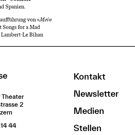
nd Spanien.
raufführung von «
Mein
t Songs for a Mad
e Lambert-Le Bihan
se
Kontakt
Newsletter
 Theater
trasse 2
Medien
zern
 14 44
Stellen