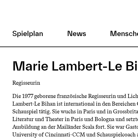
H
Spielplan
News
Mensch
a
Direkt
zum
u
Marie Lambert-Le B
Inhalt
p
Regisseurin
t
Die 1977 geborene französische Regisseurin und Lic
Lambert-Le Bihan ist international in den Bereichen
m
Schauspiel tätig. Sie wuchs in Paris und in Grossbrita
Literatur und Theater in Paris und Bologna und setzt
e
Ausbildung an der Mailänder Scala fort. Sie war Gast
University of Cincinnati-CCM und Schauspielcoach