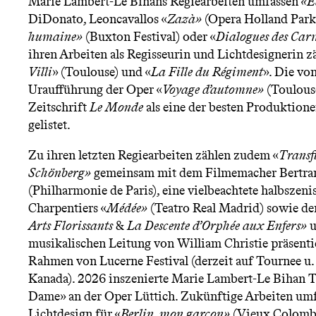
Marie Lambert-Le Bihans Regiearbeiten umfassen
«E
DiDonato, Leoncavallos «
Zazà»
(Opera Holland Park
humaine»
(Buxton Festival) oder «
Dialogues des Carm
ihren Arbeiten als Regisseurin und Lichtdesignerin 
Villi
» (Toulouse) und «
La Fille du Régiment
». Die von
Uraufführung der Oper «
Voyage d’automne»
(Toulous
Zeitschrift
Le Monde
als eine der besten Produktion
gelistet.
Zu ihren letzten Regiearbeiten zählen zudem «
Transfi
Schönberg»
gemeinsam mit dem Filmemacher Bertra
(Philharmonie de Paris), eine vielbeachtete halbszen
Charpentiers «
Médée»
(Teatro Real Madrid) sowie de
Arts Florissants
&
La Descente d’Orphée aux Enfers»
u
musikalischen Leitung von William Christie präsentie
Rahmen von Lucerne Festival (derzeit auf Tournee u.
Kanada). 2026 inszenierte Marie Lambert-Le Bihan 
Dame» an der Oper Lüttich. Zukünftige Arbeiten umfa
Lichtdesign für «
Berlin, mon garçon»
(Vieux Colomb