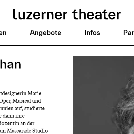
en
Angebote
Infos
Par
ihan
htdesignerin Marie
 Oper, Musical und
nnien auf, studierte
e dann ihre
dozentin an der
 am Mascarade Studio