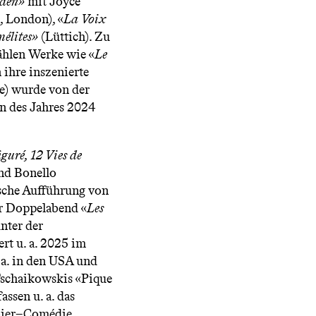
den»
mit Joyce
, London), «
La Voix
élites»
(Lüttich). Zu
zählen Werke wie «
Le
 ihre inszenierte
e) wurde von der
en des Jahres 2024
guré, 12 Vies de
nd Bonello
ische Aufführung von
r Doppelabend «
Les
nter der
rt u. a. 2025 im
 a. in den USA und
Tschaikowskis «Pique
ssen u. a. das
ier–Comédie