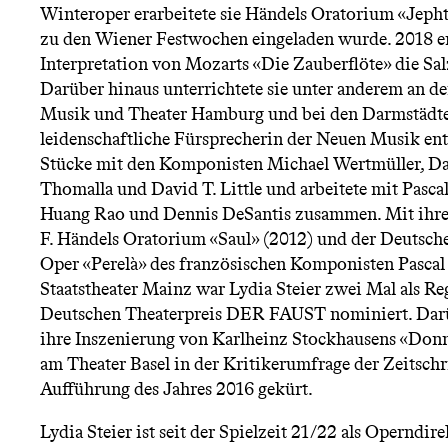
n
Winteroper erarbeitete sie Händels Oratorium «Jepht
zu den Wiener Festwochen eingeladen wurde. 2018 erö
ü
Interpretation von Mozarts «Die Zauberflöte» die Sal
Darüber hinaus unterrichtete sie unter anderem an d
Musik und Theater Hamburg und bei den Darmstädter
leidenschaftliche Fürsprecherin der Neuen Musik ent
Stücke mit den Komponisten Michael Wertmüller, Da
Thomalla und David T. Little und arbeitete mit Pasca
Huang Rao und Dennis DeSantis zusammen. Mit ihre
F. Händels Oratorium «Saul» (2012) und der Deutsch
Oper «Perelà» des französischen Komponisten Pasca
Staatstheater Mainz war Lydia Steier zwei Mal als Re
Deutschen Theaterpreis DER FAUST nominiert. Dar
ihre Inszenierung von Karlheinz Stockhausens «Donn
am Theater Basel in der Kritikerumfrage der Zeitsch
Aufführung des Jahres 2016 gekürt.
Lydia Steier ist seit der Spielzeit 21/22 als Operndi