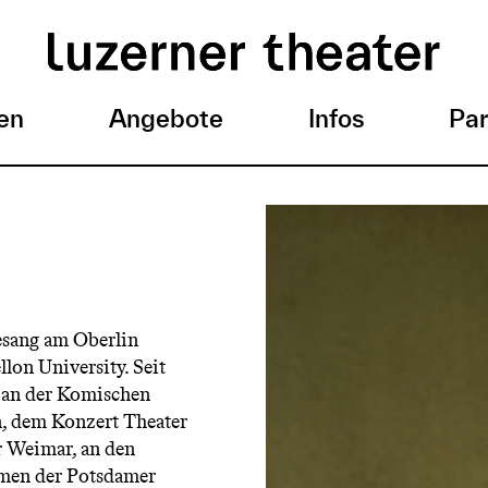
en
Angebote
Infos
Par
esang am Oberlin
lon University. Seit
m an der Komischen
n, dem Konzert Theater
r Weimar, an den
hmen der Potsdamer