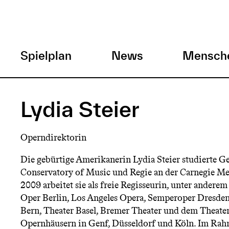
H
Spielplan
News
Mensch
a
Direkt
zum
u
Lydia Steier
Inhalt
p
Operndirektorin
t
Die gebürtige Amerikanerin Lydia Steier studierte G
Conservatory of Music und Regie an der Carnegie Mel
m
2009 arbeitet sie als freie Regisseurin, unter andere
Oper Berlin, Los Angeles Opera, Semperoper Dresde
e
Bern, Theater Basel, Bremer Theater und dem Theate
Opernhäusern in Genf, Düsseldorf und Köln. Im Ra