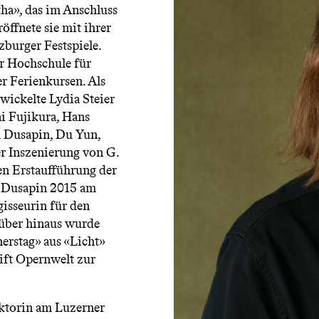
ha», das im Anschluss
ffnete sie mit ihrer
zburger Festspiele.
er Hochschule für
 Ferienkursen. Als
wickelte Lydia Steier
i Fujikura, Hans
l Dusapin, Du Yun,
r Inszenierung von G.
en Erstaufführung der
l Dusapin 2015 am
gisseurin für den
über hinaus wurde
erstag» aus «Licht»
rift Opernwelt zur
rektorin am Luzerner