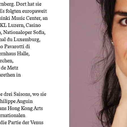
nberg. Dort hat sie
 Es folgten europaweit
inki Music Center, an
KKL Luzern, Casino
, Nationaloper Sofia,
onal du Luxemburg,
o Pavarotti di
rnhaus Halle,
rchen,
e de Metz
arethen in
e drei Saisons, wo sie
Philippe Auguin
h ans Hong Kong Arts
ernationalen
die Partie der Venus