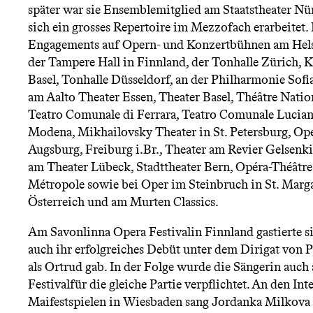
n
später war sie Ensemblemitglied am Staatstheater Nür
sich ein grosses Repertoire im Mezzofach erarbeitet.
ü
Engagements auf Opern- und Konzertbühnen am Hels
der Tampere Hall in Finnland, der Tonhalle Zürich, 
Basel, Tonhalle Düsseldorf, an der Philharmonie Sofia
am Aalto Theater Essen, Theater Basel, Théâtre Nati
Teatro Comunale di Ferrara, Teatro Comunale Lucian
Modena, Mikhailovsky Theater in St. Petersburg, Ope
Augsburg, Freiburg i.Br., Theater am Revier Gelsenki
am Theater Lübeck, Stadttheater Bern, Opéra-Théâtr
Métropole sowie bei Oper im Steinbruch in St. Marg
Österreich und am Murten Classics.
Am Savonlinna Opera Festivalin Finnland gastierte si
auch ihr erfolgreiches Debüt unter dem Dirigat von 
als Ortrud gab. In der Folge wurde die Sängerin auc
Festivalfür die gleiche Partie verpflichtet. An den Int
Maifestspielen in Wiesbaden sang Jordanka Milkova 