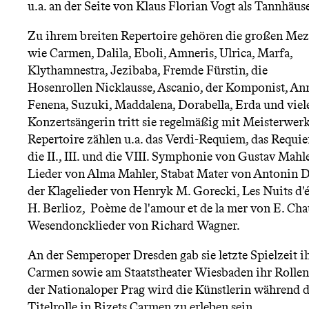
u.a. an der Seite von Klaus Florian Vogt als Tannhäuse
Zu ihrem breiten Repertoire gehören die großen Me
wie Carmen, Dalila, Eboli, Amneris, Ulrica, Marfa,
Klythamnestra, Jezibaba, Fremde Fürstin, die
Hosenrollen Nicklausse, Ascanio, der Komponist, An
Fenena, Suzuki, Maddalena, Dorabella, Erda und viele
Konzertsängerin tritt sie regelmäßig mit Meisterwer
Repertoire zählen u.a. das Verdi-Requiem, das Requ
die II., III. und die VIII. Symphonie von Gustav Mahle
Lieder von Alma Mahler, Stabat Mater von Antonin 
der Klagelieder von Henryk M. Gorecki, Les Nuits d'
H. Berlioz, Poème de l'amour et de la mer von E. Cha
Wesendoncklieder von Richard Wagner.
An der Semperoper Dresden gab sie letzte Spielzeit i
Carmen sowie am Staatstheater Wiesbaden ihr Rollen
der Nationaloper Prag wird die Künstlerin während di
Titelrolle in Bizets Carmen zu erleben sein.