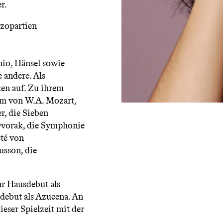
r.
zzopartien
nio, Hänsel sowie
 andere. Als
ken auf. Zu ihrem
iem von W.A. Mozart,
r, die Sieben
Dvorak, die Symphonie
été von
usson, die
hr Hausdebut als
debut als Azucena. An
eser Spielzeit mit der