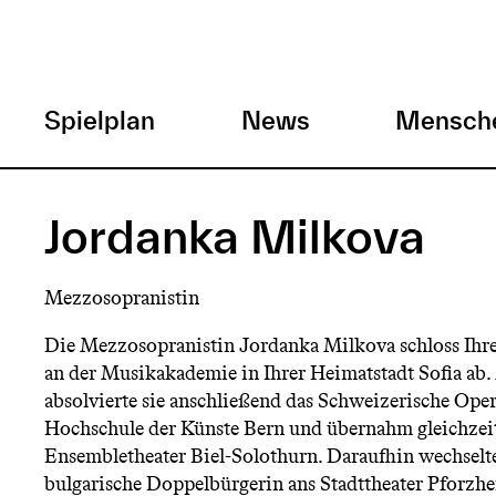
H
Spielplan
News
Mensch
a
Direkt
zum
u
Jordanka Milkova
Inhalt
p
Mezzosopranistin
t
Die Mezzosopranistin Jordanka Milkova schloss Ihr
an der Musikakademie in Ihrer Heimatstadt Sofia ab
m
absolvierte sie anschließend das Schweizerische Ope
Hochschule der Künste Bern und übernahm gleichzeit
e
Ensembletheater Biel-Solothurn. Daraufhin wechselte
bulgarische Doppelbürgerin ans Stadttheater Pforzhe