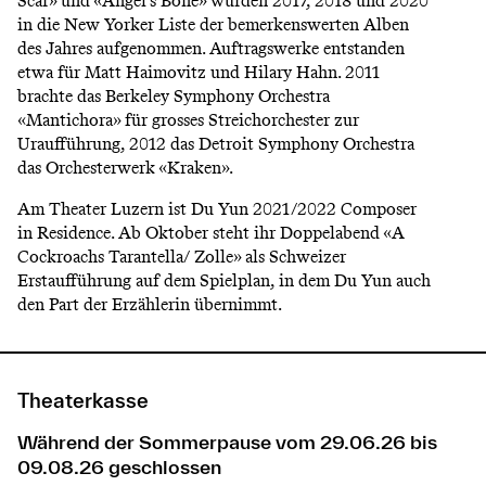
Scar» und «Angel’s Bone» wurden 2017, 2018 und 2020
in die New Yorker Liste der bemerkenswerten Alben
des Jahres aufgenommen. Auftragswerke entstanden
etwa für
Matt Haimovitz
und
Hilary Hahn
. 2011
brachte das
Berkeley Symphony Orchestra
«Mantichora» für grosses Streichorchester zur
Uraufführung, 2012 das
Detroit Symphony Orchestra
das Orchesterwerk «Kraken».
Am Theater Luzern ist Du Yun 2021/2022 Composer
in Residence. Ab Oktober steht ihr Doppelabend «A
Cockroachs Tarantella/ Zolle» als Schweizer
Erstaufführung auf dem Spielplan, in dem Du Yun auch
den Part der Erzählerin übernimmt.
Theaterkasse
Während der Sommerpause vom 29.06.26 bis
09.08.26 geschlossen