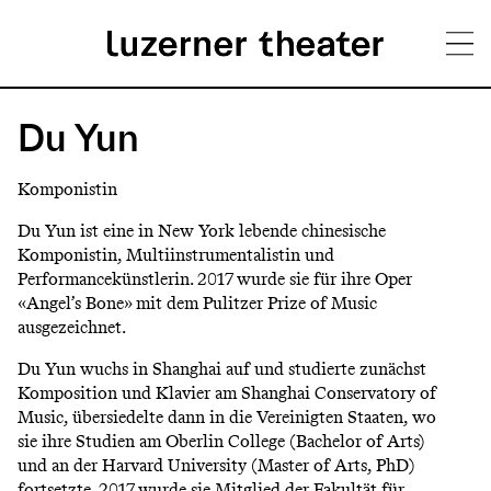
Direkt
H
zum
Du Yun
Inhalt
a
Komponistin
u
Du Yun ist eine in
New York
lebende
chinesische
p
Komponistin
, Multiinstrumentalistin und
Performancekünstlerin. 2017 wurde sie für ihre Oper
t
«Angel’s Bone» mit dem
Pulitzer Prize of Music
m
ausgezeichnet.
e
Du Yun wuchs in Shanghai auf und studierte zunächst
Komposition und Klavier am
Shanghai Conservatory of
n
Music
, übersiedelte dann in die Vereinigten Staaten, wo
ü
sie ihre Studien am
Oberlin College
(
Bachelor of Arts
)
und an der
Harvard University
(
Master of Arts
,
PhD
)
fortsetzte. 2017 wurde sie Mitglied der Fakultät für