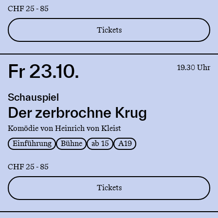
CHF 25 - 85
Tickets
Fr 23.10.
Link
19.30 Uhr
to
production
Schauspiel
Der
zerbrochne
Der zerbrochne Krug
Krug
Komödie von Heinrich von Kleist
Einführung
Bühne
ab 15
A19
CHF 25 - 85
Tickets