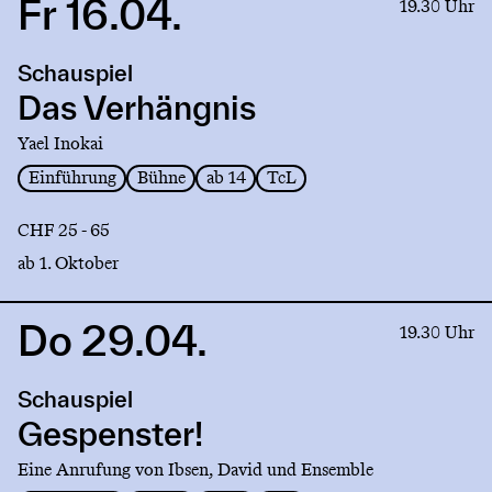
Fr 16.04.
Link
19.30 Uhr
to
production
Schauspiel
Das
Verhängnis
Das Verhängnis
Yael Inokai
Einführung
Bühne
ab 14
TcL
CHF 25 - 65
ab 1. Oktober
Do 29.04.
Link
19.30 Uhr
to
production
Schauspiel
Gespenster!
Gespenster!
Eine Anrufung von Ibsen, David und Ensemble