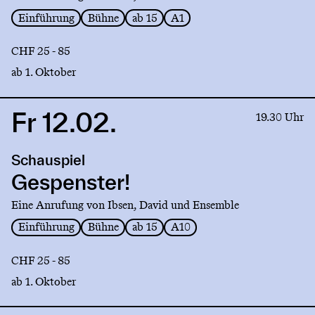
Einführung
Bühne
ab 15
A1
CHF 25 - 85
ab 1. Oktober
Fr 12.02.
Link
19.30 Uhr
to
production
Schauspiel
Gespenster!
Gespenster!
Eine Anrufung von Ibsen, David und Ensemble
Einführung
Bühne
ab 15
A10
CHF 25 - 85
ab 1. Oktober