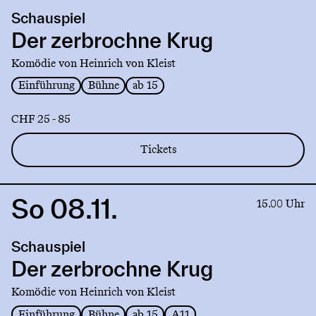
production
Schauspiel
Der
zerbrochne
Der zerbrochne Krug
Krug
Komödie von Heinrich von Kleist
Einführung
Bühne
ab 15
CHF 25 - 85
Tickets
So 08.11.
Link
15.00 Uhr
to
production
Schauspiel
Der
zerbrochne
Der zerbrochne Krug
Krug
Komödie von Heinrich von Kleist
Einführung
Bühne
ab 15
A11