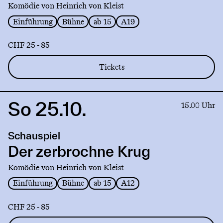
Komödie von Heinrich von Kleist
Einführung
Bühne
ab 15
A19
CHF 25 - 85
Tickets
So 25.10.
Link
15.00 Uhr
to
production
Schauspiel
Der
zerbrochne
Der zerbrochne Krug
Krug
Komödie von Heinrich von Kleist
Einführung
Bühne
ab 15
A12
CHF 25 - 85