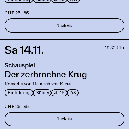
CHF 25 - 85
Tickets
Sa 14.11.
Link
19.30 Uhr
to
production
Schauspiel
Der
zerbrochne
Der zerbrochne Krug
Krug
Komödie von Heinrich von Kleist
Einführung
Bühne
ab 15
A3
CHF 25 - 85
Tickets