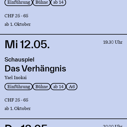
Einführung
Bühne
ab 14
CHF 25 - 65
ab 1. Oktober
Mi 12.05.
Link
19.30 Uhr
to
production
Schauspiel
Das
Verhängnis
Das Verhängnis
Yael Inokai
Einführung
Bühne
ab 14
A6
CHF 25 - 65
ab 1. Oktober
Link
20.00 Uhr