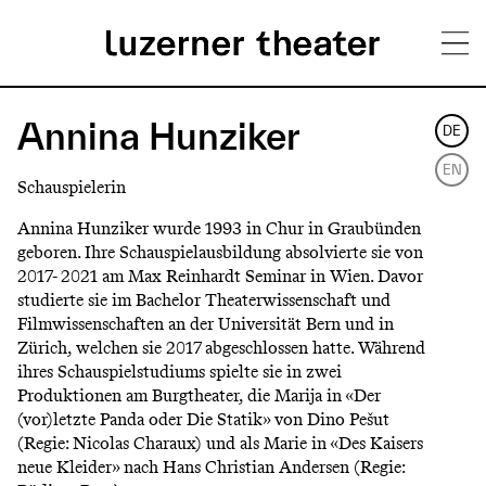
Direkt
H
zum
Annina Hunziker
DE
Inhalt
a
EN
Schauspielerin
u
Annina Hunziker wurde 1993 in Chur in Graubünden
p
geboren. Ihre Schauspielausbildung absolvierte sie von
2017- 2021 am Max Reinhardt Seminar in Wien. Davor
t
studierte sie im Bachelor Theaterwissenschaft und
m
Filmwissenschaften an der Universität Bern und in
Zürich, welchen sie 2017 abgeschlossen hatte. Während
e
ihres Schauspielstudiums spielte sie in zwei
n
Produktionen am Burgtheater, die Marija in «Der
(vor)letzte Panda oder Die Statik» von Dino Pešut
ü
(Regie: Nicolas Charaux) und als Marie in «Des Kaisers
neue Kleider» nach Hans Christian Andersen (Regie: