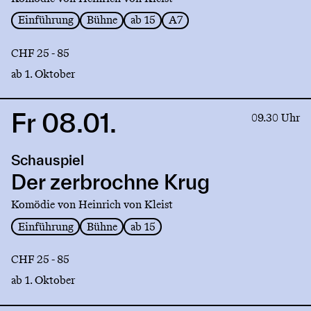
Einführung
Bühne
ab 15
A7
CHF 25 - 85
ab 1. Oktober
Fr 08.01.
Link
09.30 Uhr
to
production
Schauspiel
Der
zerbrochne
Der zerbrochne Krug
Krug
Komödie von Heinrich von Kleist
Einführung
Bühne
ab 15
CHF 25 - 85
ab 1. Oktober