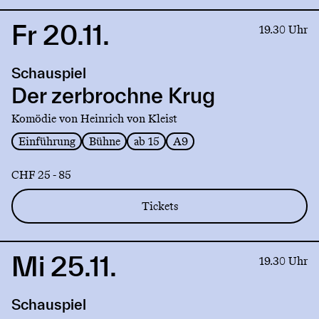
Fr 20.11.
Link
19.30 Uhr
to
production
Schauspiel
Der
zerbrochne
Der zerbrochne Krug
Krug
Komödie von Heinrich von Kleist
Einführung
Bühne
ab 15
A9
CHF 25 - 85
Tickets
Mi 25.11.
Link
19.30 Uhr
to
production
Schauspiel
Der