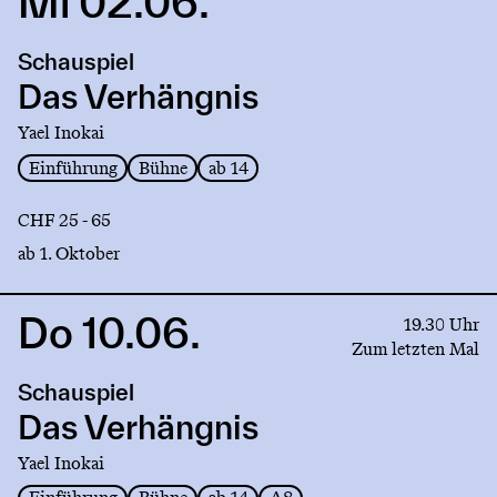
Mi 02.06.
to
production
Schauspiel
Das
Verhängnis
Das Verhängnis
Yael Inokai
Einführung
Bühne
ab 14
CHF 25 - 65
ab 1. Oktober
Do 10.06.
Link
19.30 Uhr
to
Zum letzten Mal
production
Schauspiel
Das
Verhängnis
Das Verhängnis
Yael Inokai