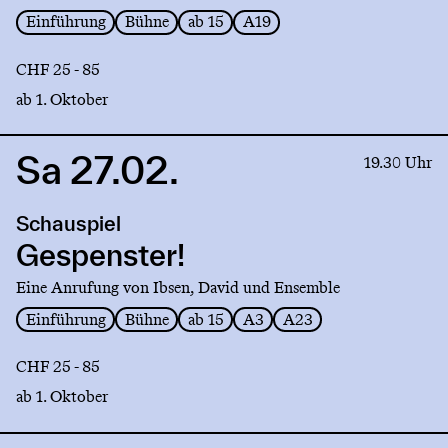
Einführung
Bühne
ab 15
A19
CHF 25 - 85
ab 1. Oktober
Sa 27.02.
Link
19.30 Uhr
to
production
Schauspiel
Gespenster!
Gespenster!
Eine Anrufung von Ibsen, David und Ensemble
Einführung
Bühne
ab 15
A3
A23
CHF 25 - 85
ab 1. Oktober