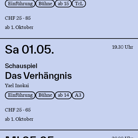
Einführung
Bühne
ab 15
TcL
CHF 25 - 85
ab 1. Oktober
Sa 01.05.
Link
19.30 Uhr
to
production
Schauspiel
Das
Verhängnis
Das Verhängnis
Yael Inokai
Einführung
Bühne
ab 14
A3
CHF 25 - 65
ab 1. Oktober