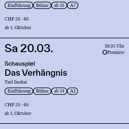
Einführung
Bühne
ab 15
A7
CHF 25 - 85
ab 1. Oktober
Sa 20.03.
Link
19.30 Uhr
to
Premiere
production
Schauspiel
Das
Verhängnis
Das Verhängnis
Yael Inokai
Einführung
Bühne
ab 14
A1
CHF 25 - 65
ab 1. Oktober