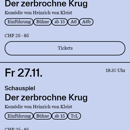
zerbrochne
Der zerbrochne Krug
Krug
Komödie von Heinrich von Kleist
Einführung
Bühne
ab 15
A6
A6b
CHF 25 - 85
Tickets
Fr 27.11.
Link
19.30 Uhr
to
production
Schauspiel
Der
zerbrochne
Der zerbrochne Krug
Krug
Komödie von Heinrich von Kleist
Einführung
Bühne
ab 15
TcL
CHF 25 - 85