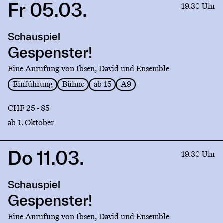
Fr 05.03.
Link
19.30 Uhr
to
production
Schauspiel
Gespenster!
Gespenster!
Eine Anrufung von Ibsen, David und Ensemble
Einführung
Bühne
ab 15
A9
CHF 25 - 85
ab 1. Oktober
Do 11.03.
Link
19.30 Uhr
to
production
Schauspiel
Gespenster!
Gespenster!
Eine Anrufung von Ibsen, David und Ensemble