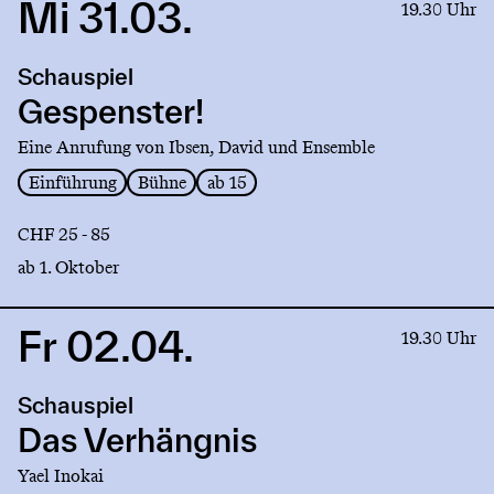
Mi 31.03.
Link
19.30 Uhr
to
production
Schauspiel
Gespenster!
Gespenster!
Eine Anrufung von Ibsen, David und Ensemble
Einführung
Bühne
ab 15
CHF 25 - 85
ab 1. Oktober
Fr 02.04.
Link
19.30 Uhr
to
production
Schauspiel
Das
Verhängnis
Das Verhängnis
Yael Inokai