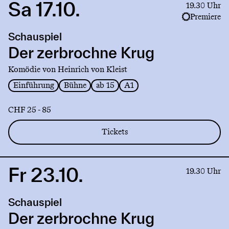
Sa 17.10.
Link
19.30 Uhr
to
Premiere
production
Schauspiel
Der
zerbrochne
Der zerbrochne Krug
Krug
Komödie von Heinrich von Kleist
Einführung
Bühne
ab 15
A1
CHF 25 - 85
Tickets
Fr 23.10.
Link
19.30 Uhr
to
production
Schauspiel
Der
zerbrochne
Der zerbrochne Krug
Krug