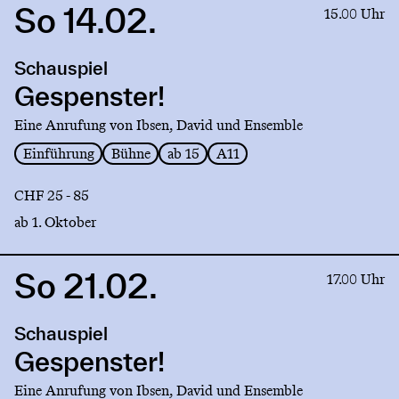
So 14.02.
Link
15.00 Uhr
to
production
Schauspiel
Gespenster!
Gespenster!
Eine Anrufung von Ibsen, David und Ensemble
Einführung
Bühne
ab 15
A11
CHF 25 - 85
ab 1. Oktober
So 21.02.
Link
17.00 Uhr
to
production
Schauspiel
Gespenster!
Gespenster!
Eine Anrufung von Ibsen, David und Ensemble