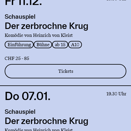
Fr 11.12.
to
production
Schauspiel
Der
zerbrochne
Der zerbrochne Krug
Krug
Komödie von Heinrich von Kleist
Einführung
Bühne
ab 15
A10
CHF 25 - 85
Tickets
Do 07.01.
Link
19.30 Uhr
to
production
Schauspiel
Der
zerbrochne
Der zerbrochne Krug
Krug
Komödie von Heinrich von Kleist