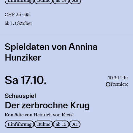
Einführung
Bühne
ab 14
A8
CHF 25 - 65
ab 1. Oktober
Spieldaten von Annina
Hunziker
Sa 17.10.
Link
19.30 Uhr
to
Premiere
production
Schauspiel
Der
zerbrochne
Der zerbrochne Krug
Krug
Komödie von Heinrich von Kleist
Einführung
Bühne
ab 15
A1