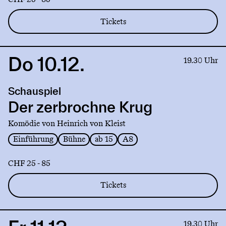
Tickets
Do 10.12.
Link
19.30 Uhr
to
production
Schauspiel
Der
zerbrochne
Der zerbrochne Krug
Krug
Komödie von Heinrich von Kleist
Einführung
Bühne
ab 15
A8
CHF 25 - 85
Tickets
Link
19.30 Uhr