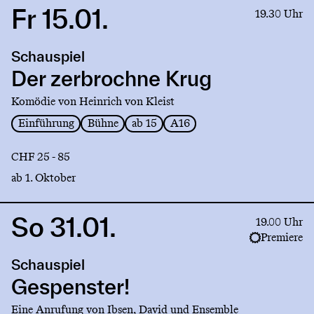
Fr 15.01.
Link
19.30 Uhr
to
production
Schauspiel
Der
zerbrochne
Der zerbrochne Krug
Krug
Komödie von Heinrich von Kleist
Einführung
Bühne
ab 15
A16
CHF 25 - 85
ab 1. Oktober
So 31.01.
Link
19.00 Uhr
to
Premiere
production
Schauspiel
Gespenster!
Gespenster!
Eine Anrufung von Ibsen, David und Ensemble