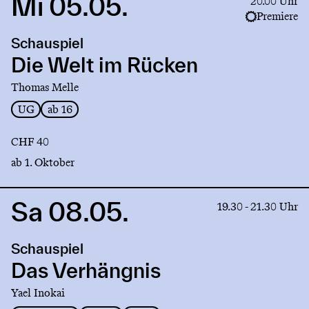
Mi 05.05.
Link
20.00 Uhr
to
Premiere
production
Schauspiel
Die
Welt
Die Welt im Rücken
im
Thomas Melle
Rücken
UG
ab 16
CHF 40
ab 1. Oktober
Sa 08.05.
Link
19.30 - 21.30 Uhr
to
production
Schauspiel
Das
Verhängnis
Das Verhängnis
Yael Inokai