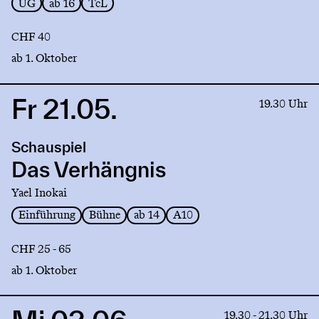
UG
ab 16
TcL
CHF 40
ab 1. Oktober
Fr 21.05.
Link
19.30 Uhr
to
production
Schauspiel
Das
Verhängnis
Das Verhängnis
Yael Inokai
Einführung
Bühne
ab 14
A10
CHF 25 - 65
ab 1. Oktober
Link
19.30 - 21.30 Uhr