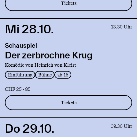
Tickets
Mi 28.10.
Link
13.30 Uhr
to
production
Schauspiel
Der
zerbrochne
Der zerbrochne Krug
Krug
Komödie von Heinrich von Kleist
Einführung
Bühne
ab 15
CHF 25 - 85
Tickets
Do 29.10.
Link
09.30 Uhr
to