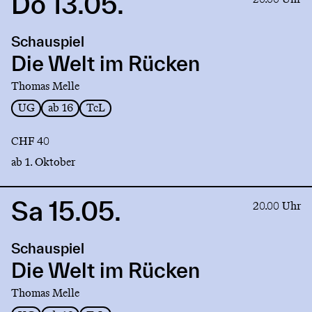
Do 13.05.
to
production
Schauspiel
Die
Welt
Die Welt im Rücken
im
Thomas Melle
Rücken
UG
ab 16
TcL
CHF 40
ab 1. Oktober
Sa 15.05.
Link
20.00 Uhr
to
production
Schauspiel
Die
Welt
Die Welt im Rücken
im
Thomas Melle
Rücken