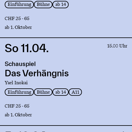
Einführung
Bühne
ab 14
CHF 25 - 65
ab 1. Oktober
So 11.04.
Link
15.00 Uhr
to
production
Schauspiel
Das
Verhängnis
Das Verhängnis
Yael Inokai
Einführung
Bühne
ab 14
A11
CHF 25 - 65
ab 1. Oktober