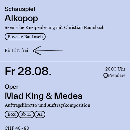
production
Schauspiel
Alkopop
Alkopop
Szenische Kneipenlesung mit Christian Baumbach
Buvette Bar Inseli
Eintritt frei
Fr 28.08.
Link
20.00 Uhr
to
Premiere
production
Oper
Mad
King
Mad King & Medea
&
Auftragslibretto und Auftragskomposition
Medea
Box
ab 13
A1
CHF 40 - 80