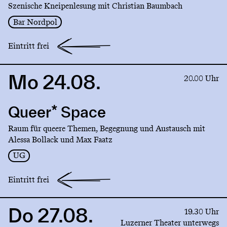
Szenische Kneipenlesung mit Christian Baumbach
Bar Nordpol
Eintritt frei
Mo 24.08.
Link
20.00 Uhr
to
production
Queer* Space
Queer*
Space
Raum für queere Themen, Begegnung und Austausch mit
Alessa Bollack und Max Faatz
UG
Eintritt frei
Do 27.08.
Link
19.30 Uhr
to
Luzerner Theater unterwegs