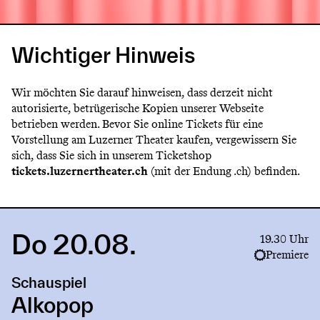
Wichtiger Hinweis
Wir möchten Sie darauf hinweisen, dass derzeit nicht
autorisierte, betrügerische Kopien unserer Webseite
betrieben werden. Bevor Sie online Tickets für eine
Vorstellung am Luzerner Theater kaufen, vergewissern Sie
sich, dass Sie sich in unserem Ticketshop
tickets.luzernertheater.ch
(mit der Endung .ch) befinden.
Do 20.08.
Link
19.30 Uhr
to
Premiere
production
Schauspiel
Alkopop
Alkopop