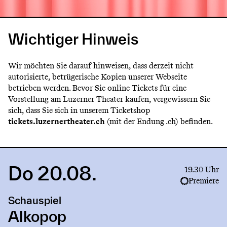
Wichtiger Hinweis
Wir möchten Sie darauf hinweisen, dass derzeit nicht
autorisierte, betrügerische Kopien unserer Webseite
betrieben werden. Bevor Sie online Tickets für eine
Vorstellung am Luzerner Theater kaufen, vergewissern Sie
sich, dass Sie sich in unserem Ticketshop
tickets.luzernertheater.ch
(mit der Endung .ch) befinden.
Do 20.08.
Link
19.30 Uhr
to
Premiere
production
Schauspiel
Alkopop
Alkopop