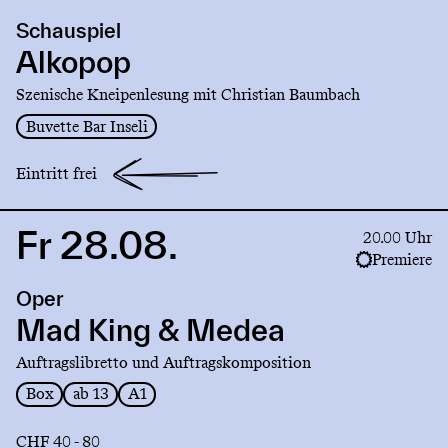
production
Schauspiel
Alkopop
Alkopop
Szenische Kneipenlesung mit Christian Baumbach
Buvette Bar Inseli
Eintritt frei
Fr 28.08.
Link
20.00 Uhr
to
Premiere
production
Oper
Mad
King
Mad King & Medea
&
Auftragslibretto und Auftragskomposition
Medea
Box
ab 13
A1
CHF 40 - 80