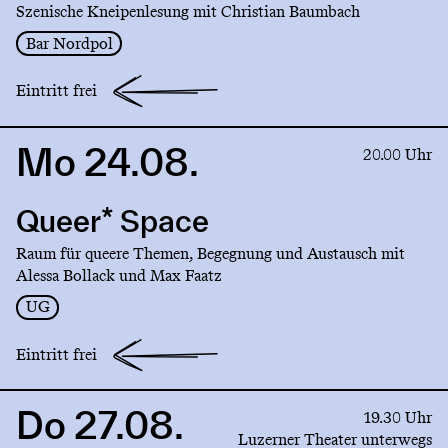
Szenische Kneipenlesung mit Christian Baumbach
Bar Nordpol
Eintritt frei
Mo 24.08.
Link
20.00 Uhr
to
production
Queer* Space
Queer*
Space
Raum für queere Themen, Begegnung und Austausch mit
Alessa Bollack und Max Faatz
UG
Eintritt frei
Do 27.08.
Link
19.30 Uhr
to
Luzerner Theater unterwegs