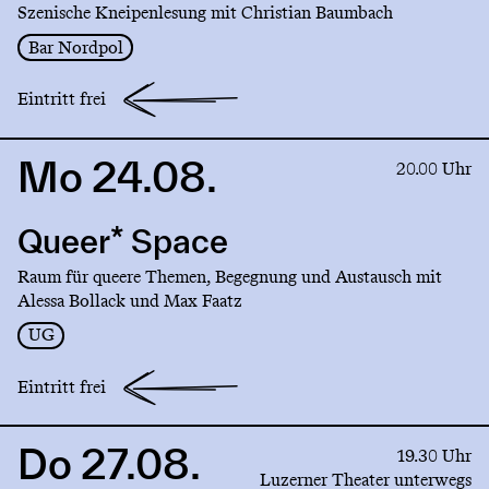
Szenische Kneipenlesung mit Christian Baumbach
Bar Nordpol
Eintritt frei
Mo 24.08.
Link
20.00 Uhr
to
production
Queer* Space
Queer*
Space
Raum für queere Themen, Begegnung und Austausch mit
Alessa Bollack und Max Faatz
UG
Eintritt frei
Do 27.08.
Link
19.30 Uhr
to
Luzerner Theater unterwegs