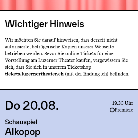
Wichtiger Hinweis
Wir möchten Sie darauf hinweisen, dass derzeit nicht
autorisierte, betrügerische Kopien unserer Webseite
betrieben werden. Bevor Sie online Tickets für eine
Vorstellung am Luzerner Theater kaufen, vergewissern Sie
sich, dass Sie sich in unserem Ticketshop
tickets.luzernertheater.ch
(mit der Endung .ch) befinden.
Do 20.08.
Link
19.30 Uhr
to
Premiere
production
Schauspiel
Alkopop
Alkopop