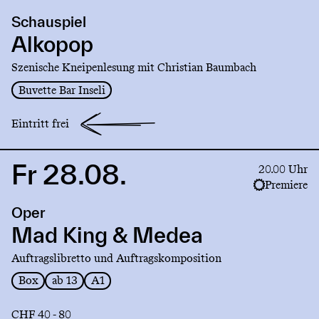
production
Schauspiel
Alkopop
Alkopop
Szenische Kneipenlesung mit Christian Baumbach
Buvette Bar Inseli
Eintritt frei
Fr 28.08.
Link
20.00 Uhr
to
Premiere
production
Oper
Mad
King
Mad King & Medea
&
Auftragslibretto und Auftragskomposition
Medea
Box
ab 13
A1
CHF 40 - 80