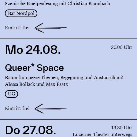
Szenische Kneipenlesung mit Christian Baumbach
Bar Nordpol
Eintritt frei
Mo 24.08.
Link
20.00 Uhr
to
production
Queer* Space
Queer*
Space
Raum für queere Themen, Begegnung und Austausch mit
Alessa Bollack und Max Faatz
UG
Eintritt frei
Do 27.08.
Link
19.30 Uhr
to
Luzerner Theater unterwegs