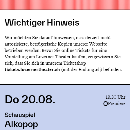
Wichtiger Hinweis
Wir möchten Sie darauf hinweisen, dass derzeit nicht
autorisierte, betrügerische Kopien unserer Webseite
betrieben werden. Bevor Sie online Tickets für eine
Vorstellung am Luzerner Theater kaufen, vergewissern Sie
sich, dass Sie sich in unserem Ticketshop
tickets.luzernertheater.ch
(mit der Endung .ch) befinden.
Do 20.08.
Link
19.30 Uhr
to
Premiere
production
Schauspiel
Alkopop
Alkopop