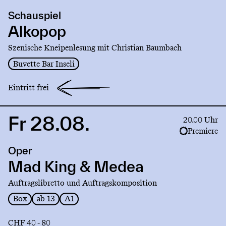
production
Schauspiel
Alkopop
Alkopop
Szenische Kneipenlesung mit Christian Baumbach
Buvette Bar Inseli
Eintritt frei
Fr 28.08.
Link
20.00 Uhr
to
Premiere
production
Oper
Mad
King
Mad King & Medea
&
Auftragslibretto und Auftragskomposition
Medea
Box
ab 13
A1
CHF 40 - 80