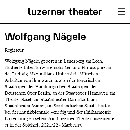
Direkt
H
zum
Wolfgang Nägele
Inhalt
a
Regisseur
u
Wolfgang Nägele, geboren in Landsberg am Lech,
p
studierte Literaturwissenschaften und Philosophie an
der Ludwig-Maximilians-Universität München.
t
Arbeiten von ihm waren u. a. an der Bayerischen
m
Staatsoper, der Hamburgischen Staatsoper, der
Deutschen Oper Berlin, an der Staatsoper Hannover, am
e
Theater Basel, am Staatstheater Darmstadt, am
n
Staatstheater Mainz, am Saarländischen Staatstheater,
bei der Musikbiennale Venedig und der Philharmonie
ü
Luxemburg zu sehen. Am Luzerner Theater inszenierte
er in der Spielzeit 2021/22 «Macbeth».