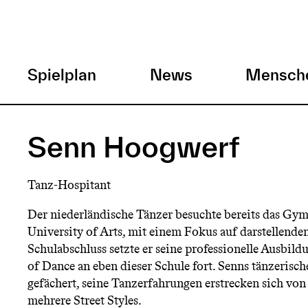
H
Spielplan
News
Mensch
a
Direkt
zum
u
Senn Hoogwerf
Inhalt
p
Tanz-Hospitant
t
Der niederländische Tänzer besuchte bereits das Gy
University of Arts, mit einem Fokus auf darstellend
m
Schulabschluss setzte er seine professionelle Ausbil
of Dance an eben dieser Schule fort. Senns tänzerisch
e
gefächert, seine Tanzerfahrungen erstrecken sich vo
mehrere Street Styles.