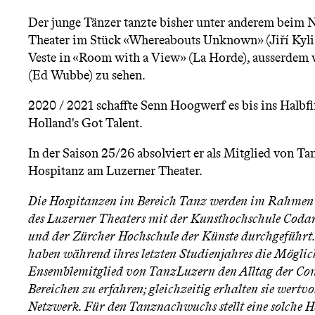
n
Der junge Tänzer tanzte bisher unter anderem beim 
Theater im Stück «Whereabouts Unknown» (Jiří Kyli
ü
Veste in «Room with a View» (La Horde), ausserdem w
(Ed Wubbe) zu sehen.
2020 / 2021 schaffte Senn Hoogwerf es bis ins Halbfi
Holland's Got Talent.
In der Saison 25/26 absolviert er als Mitglied von T
Hospitanz am Luzerner Theater.
Die Hospitanzen im Bereich Tanz werden im Rahmen
des Luzerner Theaters mit der Kunsthochschule Coda
und der Zürcher Hochschule der Künste durchgeführt.
haben während ihres letzten Studienjahres die Möglich
Ensemblemitglied von TanzLuzern den Alltag der Co
Bereichen zu erfahren; gleichzeitig erhalten sie wertvo
Netzwerk. Für den Tanznachwuchs stellt eine solche H