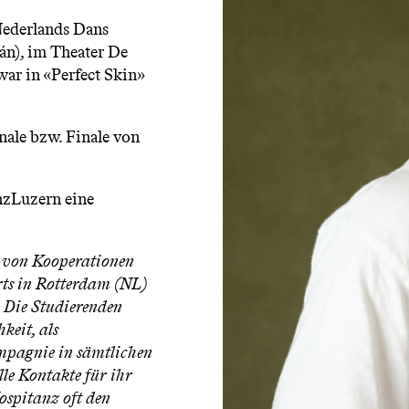
Nederlands Dans
án), im Theater De
ar in «Perfect Skin»
nale bzw. Finale von
anzLuzern eine
 von Kooperationen
rts in Rotterdam (NL)
 Die Studierenden
keit, als
mpagnie in sämtlichen
lle Kontakte für ihr
ospitanz oft den