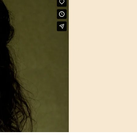
828
Bravo!