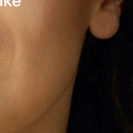
nke
n