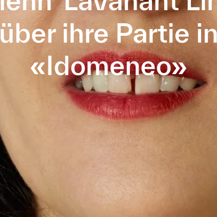
lenn' Lavanant Li
über ihre Partie i
«Idomeneo»