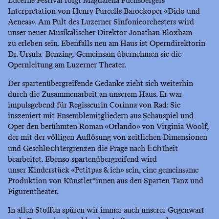
Lucerne Festival folgt Magdalena Fuchsbergers
Interpretation von Henry Purcells Barockoper «Dido und
Aeneas». Am Pult des Luzerner Sinfonieorchesters wird
unser neuer Musikalischer Direktor Jonathan Bloxham
zu erleben sein. Ebenfalls neu am Haus ist Operndirektorin
Dr. Ursula Benzing. Gemeinsam übernehmen sie die
Opernleitung am Luzerner Theater.
Der spartenübergreifende Gedanke zieht sich weiterhin
durch die Zusammenarbeit an unserem Haus. Er war
impulsgebend für Regisseurin Corinna von Rad: Sie
inszeniert mit Ensemblemitgliedern aus Schauspiel und
Oper den berühmten Roman «Orlando» von Virginia Woolf,
der mit der völligen Auflösung von zeitlichen Dimensionen
und Geschl
ergrenzen die Frage nach
heit
echt
Echt
bearbeitet. Ebenso spartenübergreifend wird
unser Kinderstück «Petitpas & ich» sein, eine gemeinsame
Produktion von Künstler*innen aus den Sparten Tanz und
Figurentheater.
In allen Stoffen spüren wir immer auch unserer Gegenwart