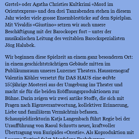
Gretel» oder Agatha Christies Kultkrimi «Mord im
Orientexpress» und den drei Tanzabenden stehen in diesem
Jahr wieder viele grosse Ensemblestücke auf dem Spielplan.
Mit Vivaldis «Giustino» setzen wir auch unsere
Beschäftigung mit der Barockoper fort – unter der
musikalischen Leitung des veritablen Barockspezialisten
Jörg Halubek.
Wir beginnen diese Spielzeit an einem ganz besonderen Ort:
in einem geschichtsträchtigen Gebäude mitten im
Publikumsraum unseres Luzerner Theaters. Hausszenograf
Valentin Köhler versetzt für DAS HAUS eine
e
echt
150jährige Mosterei aus der Umgebung ins Theater und
macht sie für die beiden Eröffnungsproduktionen zur
Bühne. Darin zeigen wir zwei antike Stoffe, die sich mit
Fragen nach Eigenverantwortung, kollektiver Erinnerung,
Liebe und familiärem Vermächtnis befassen.
Schauspieldirektorin Katja Langenbach führt Regie bei der
Uraufführung von Raoul Schrotts neuer, kraftvoller
Übertragung von Euripides «Orestie». Als Koproduktion mit