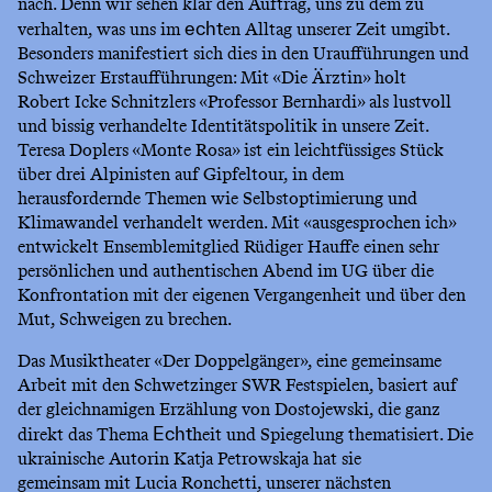
nach. Denn wir sehen klar den Auftrag, uns zu dem zu
verhalten, was uns im
en Alltag unserer Zeit umgibt.
echt
Besonders manifestiert sich dies in den Uraufführungen und
Schweizer Erstaufführungen: Mit «Die Ärztin» holt
Robert Icke Schnitzlers «Professor Bernhardi» als lustvoll
und bissig verhandelte Identitätspolitik in unsere Zeit.
Teresa Doplers «Monte Rosa» ist ein leichtfüssiges Stück
über drei Alpinisten auf Gipfeltour, in dem
herausfordernde Themen wie Selbstoptimierung und
Klimawandel verhandelt werden. Mit «ausgesprochen ich»
entwickelt Ensemblemitglied Rüdiger Hauffe einen sehr
persönlichen und authentischen Abend im UG über die
Konfrontation mit der eigenen Vergangenheit und über den
Mut, Schweigen zu brechen.
Das Musiktheater «Der Doppelgänger», eine gemeinsame
Arbeit mit den Schwetzinger SWR Festspielen, basiert auf
der gleichnamigen Erzählung von Dostojewski, die ganz
direkt das Thema
heit und Spiegelung thematisiert. Die
Echt
ukrainische Autorin Katja Petrowskaja hat sie
gemeinsam mit Lucia Ronchetti, unserer nächsten