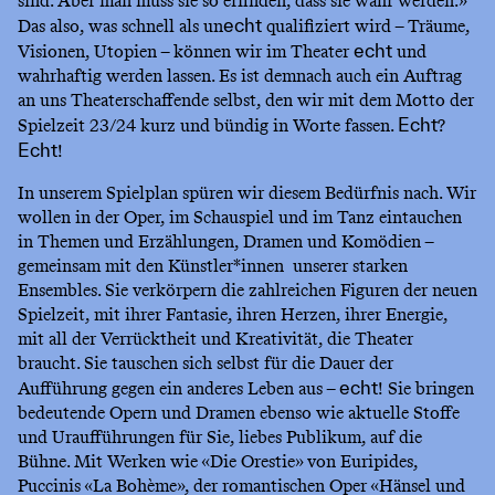
sind. Aber man muss sie so erfinden, dass sie wahr werden.»
Das also, was schnell als un
qualifiziert wird – Träume,
echt
Visionen, Utopien – können wir im Theater
und
echt
wahrhaftig werden lassen. Es ist demnach auch ein Auftrag
an uns Theaterschaffende selbst, den wir mit dem Motto der
Spielzeit 23/24 kurz und bündig in Worte fassen.
?
Echt
!
Echt
In unserem Spielplan spüren wir diesem Bedürfnis nach. Wir
wollen in der Oper, im Schauspiel und im Tanz eintauchen
in Themen und Erzählungen, Dramen und Komödien –
gemeinsam mit den Künstler*innen unserer starken
Ensembles. Sie verkörpern die zahlreichen Figuren der neuen
Spielzeit, mit ihrer Fantasie, ihren Herzen, ihrer Energie,
mit all der Verrücktheit und Kreativität, die Theater
braucht. Sie tauschen sich selbst für die Dauer der
Aufführung gegen ein anderes Leben aus –
! Sie bringen
echt
bedeutende Opern und Dramen ebenso wie aktuelle Stoffe
und Uraufführungen für Sie, liebes Publikum, auf die
Bühne. Mit Werken wie «Die Orestie» von Euripides,
Puccinis «La Bohème», der romantischen Oper «Hänsel und