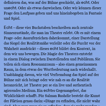
definieren das, was auf der Bühne geschieht, als
. Oder
echt
un
. Oder als etwas dazwischen. Oder wir können dieser
echt
Frage den Laufpass geben und uns hineinbegeben in Fantasie
und Spiel.
– diese vier Buchstaben beschreiben auch zentrale
Echt
Sinneszustände, die man im Theater erlebt. Ob es mit einem
Frage- oder Ausrufezeichen daherkommt, einer Darstellung
das Siegel der Realitätsnähe verleiht oder die Furcht vor der
Wahrheit ausdrückt – dieses
bildet den Kontext, in
echt
dem wir uns bewegen. Die Magie des Theaters entsteht
in einem Dialog zwischen Darstellenden und Publikum. Sie
teilen sich einen Resonanzraum – also einen gemeinsamen
Raum, in dem etwas der Wortbedeutung nach widerhallt.
Unabhängig davon, wie viel Verfremdung das Spiel auf der
Bühne mit sich bringt oder wie nah es an die Realität
heranreicht, ist Theater per se ein live und authentisch
agierendes Medium. Ein
es Gegenangebot, das
echt
Wirklichkeit schafft. Für Salman Rushdie besteht die Kunst
der Fiktion genau darin: «Dinge zu erfinden, die nicht wahr