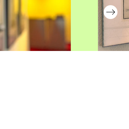
646
Bravo!
Bild 1/4