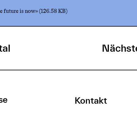
 future is now»
(126.58 KB)
tal
Nächste
se
Kontakt
Newsletter
 Theater
trasse 2
Medien
zern