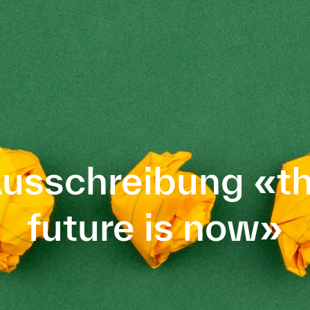
usschreibung «t
future is now»