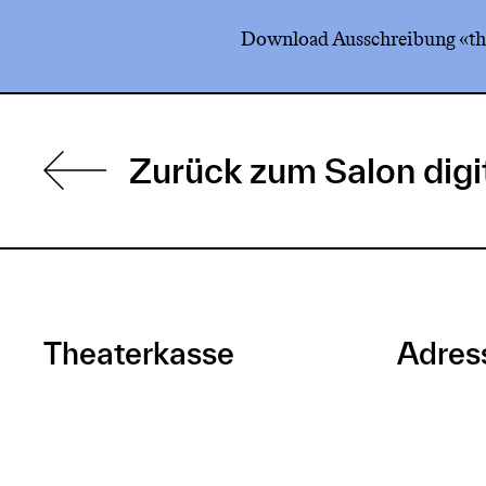
Download Ausschreibung «the
Zurück zum Salon digi
Theaterkasse
Adres
Während der Sommerpause
Luzerner
vom 29.06.26 bis 09.08.26
Theaters
geschlossen
6003 Lu