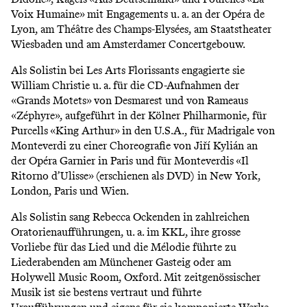
Voix Humaine» mit Engagements u. a. an der Opéra de
Lyon, am Théâtre des Champs-Elysées, am Staatstheater
Wiesbaden und am Amsterdamer Concertgebouw.
Als Solistin bei Les Arts Florissants engagierte sie
William Christie u. a. für die CD-Aufnahmen der
«Grands Motets» von Desmarest und von Rameaus
«Zéphyre», aufgeführt in der Kölner Philharmonie, für
Purcells «King Arthur» in den U.S.A., für Madrigale von
Monteverdi zu einer Choreografie von Jiří Kylián an
der Opéra Garnier in Paris und für Monteverdis «Il
Ritorno d’Ulisse» (erschienen als DVD) in New York,
London, Paris und Wien.
Als Solistin sang Rebecca Ockenden in zahlreichen
Oratorienaufführungen, u. a. im KKL, ihre grosse
Vorliebe für das Lied und die Mélodie führte zu
Liederabenden am Münchener Gasteig oder am
Holywell Music Room, Oxford. Mit zeitgenössischer
Musik ist sie bestens vertraut und führte