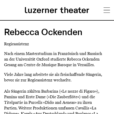
Direkt
H
zum
Rebecca Ockenden
Inhalt
a
Regieassistenz
u
Nach einem Masterstudium in Französisch und Russisch
p
an der Universität Oxford studierte Rebecca Ockenden
Gesang am Centre de Musique Baroque in Versailles.
t
m
Viele Jahre lang arbeitete sie als freischaffende Sängerin,
bevor sie zur Regieassistenz wechselte.
e
Als Sängerin zählten Barbarina («Le nozze di Figaro»),
n
Pamina und Erste Dame («Die Zauberflöte») und die
ü
Titelpartie in Purcells «Dido and Aeneas» zu ihren
Partien. Weitere Produktionen umfassen Cavallis «La
Didone», Kagels «Aus Deutschland» und Poulencs «La