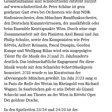
Gesamtaufnahme aller Schubertlieder entsteht zurzeit
auf www.schubertlied.de. Peter Schöne ist gern
gesehener Gast etwa bei Orchestern wie dem NDR-
Sinfonieorchester, dem Münchner Rundfunkorchester,
den Deutschen Kammervirtuosen, der musikfabrik oder
beim Ensemble Kontrapunkte Wien. Durch seine enge
Zusammenarbeit mit den Pianisten Axel Bauni und Jan
Philip Schulze, sowie den Komponisten wie Peter
Eötvös, Aribert Reimann, Pascal Dusapin, Gordon
Kampe und Wolfgang Rihm wird sein ausgeprägtes
Talent für die Musik des 20.und 21. Jahrhunderts
deutlich. Das leidenschaftliche Engagement für diese
Musik wurde mit dem Schneider-SchottMusikpreis
honoriert. 2015 wurde er ins Kuratorium der
aDevantgarde München gewählt. Im Jahr 2023 sang er
in Paris die Rolle des Wotan im Rheingold von Richard
Wagner. In Saarbrücken gab er sein Debüt als Gianni
Schicchi und am Theater an der Wien in Eötvös' Oper
Der goldene Drache.
In den Spielzeiten 23/24 und 24/25 ist der