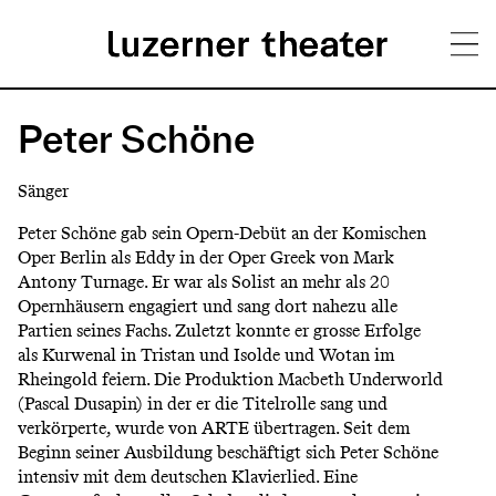
Direkt
H
zum
Peter Schöne
Inhalt
a
Sänger
u
Peter Schöne gab sein Opern-Debüt an der Komischen
p
Oper Berlin als Eddy in der Oper Greek von Mark
Antony Turnage. Er war als Solist an mehr als 20
t
Opernhäusern engagiert und sang dort nahezu alle
m
Partien seines Fachs. Zuletzt konnte er grosse Erfolge
als Kurwenal in Tristan und Isolde und Wotan im
e
Rheingold feiern. Die Produktion Macbeth Underworld
n
(Pascal Dusapin) in der er die Titelrolle sang und
verkörperte, wurde von ARTE übertragen. Seit dem
ü
Beginn seiner Ausbildung beschäftigt sich Peter Schöne
intensiv mit dem deutschen Klavierlied. Eine