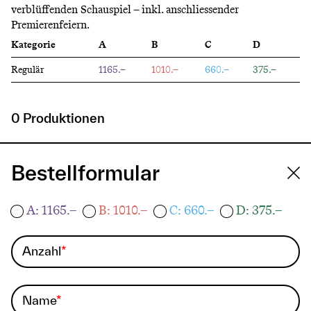
verblüffenden Schauspiel – inkl. anschliessender
Premierenfeiern.
Kategorie
A
B
C
D
Regulär
1165.–
1010.–
660.–
375.–
0 Produktionen
Bestellformular
A: 1165.–
B: 1010.–
C: 660.–
D: 375.–
Anzahl
Name