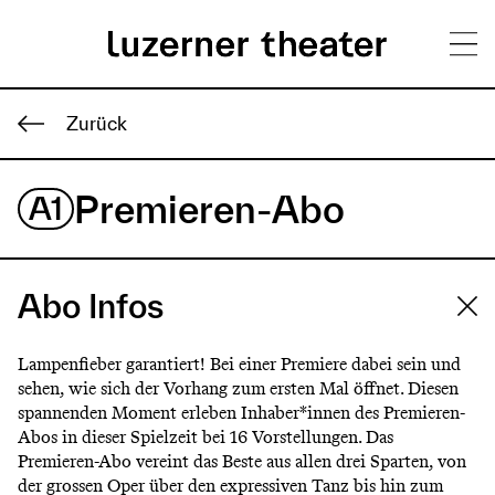
Direkt
H
zum
Zurück
Inhalt
a
Premieren-Abo
A1
u
p
t
Abo Infos
m
e
Lampenfieber garantiert! Bei einer Premiere dabei sein und
sehen, wie sich der Vorhang zum ersten Mal öffnet. Diesen
n
spannenden Moment erleben Inhaber*innen des Premieren-
Abos in dieser Spielzeit bei 16 Vorstellungen. Das
ü
Premieren-Abo vereint das Beste aus allen drei Sparten, von
der grossen Oper über den expressiven Tanz bis hin zum